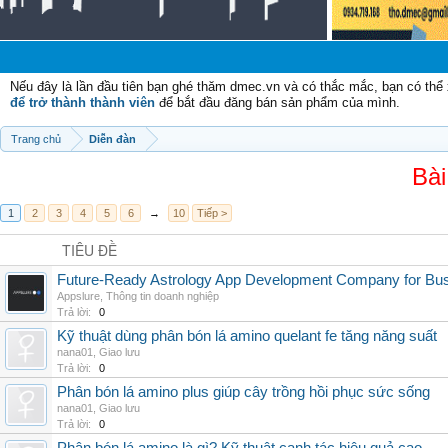
C
Nếu đây là lần đầu tiên bạn ghé thăm dmec.vn và có thắc mắc, bạn có th
để trở thành thành viên
để bắt đầu đăng bán sản phẩm của mình.
Trang chủ
Diễn đàn
Bài
1
2
3
4
5
6
→
10
Tiếp >
TIÊU ĐỀ
Future-Ready Astrology App Development Company for Bu
Appslure
,
Thông tin doanh nghiệp
Trả lời:
0
Kỹ thuật dùng phân bón lá amino quelant fe tăng năng suất
nana01
,
Giao lưu
Trả lời:
0
Phân bón lá amino plus giúp cây trồng hồi phục sức sống
nana01
,
Giao lưu
Trả lời:
0