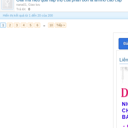
Giải mã hiệu quả hấp thụ của phân bón lá amino cao cấp
nana01
,
Giao lưu
Trả lời:
0
Hiển thị kết quả từ 1 đến 20 của 200
1
2
3
4
5
6
→
10
Tiếp >
Đă
Liê