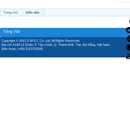
Trang chủ
Diễn đàn
Tiếng Việt
Copyright © 2013 D.M.E.C Co.,Ltd, All Rights Reserved.
Địa chỉ: K190 Lê Duẩn, P. Tân chính, Q. Thanh Khê, Thp. Đà Nẵng, Việt Nam.
Điện thoại: (+84) 5113752506