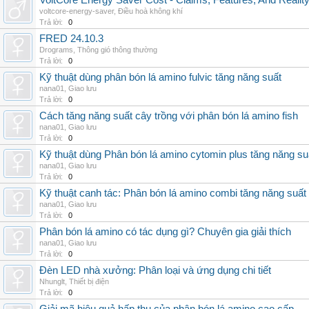
VoltCore Energy Saver Cost - Claims, Features, And Reality
voltcore-energy-saver
,
Điều hoà không khí
Trả lời:
0
FRED 24.10.3
Drograms
,
Thông gió thông thường
Trả lời:
0
Kỹ thuật dùng phân bón lá amino fulvic tăng năng suất
nana01
,
Giao lưu
Trả lời:
0
Cách tăng năng suất cây trồng với phân bón lá amino fish
nana01
,
Giao lưu
Trả lời:
0
Kỹ thuật dùng Phân bón lá amino cytomin plus tăng năng su
nana01
,
Giao lưu
Trả lời:
0
Kỹ thuật canh tác: Phân bón lá amino combi tăng năng suất
nana01
,
Giao lưu
Trả lời:
0
Phân bón lá amino có tác dụng gì? Chuyên gia giải thích
nana01
,
Giao lưu
Trả lời:
0
Đèn LED nhà xưởng: Phân loại và ứng dụng chi tiết
Nhunglt
,
Thiết bị điện
Trả lời:
0