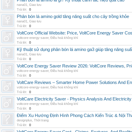
Phân bón lá amino là gì? Kỹ thuật canh tác hiệu quả cao
nana01
,
Giao lưu
Trả lời:
0
Phân bón lá amino gold tăng năng suất cho cây trồng khỏe
nana01
,
Giao lưu
Trả lời:
0
VoltCore Official Website: Price, VoltCore Energy Saver Co
voltcore-energy-saver
,
Điều hoà không khí
Trả lời:
0
Kỹ thuật sử dụng phân bón lá amino ga3 giúp tăng năng suấ
nana01
,
Giao lưu
Trả lời:
0
VoltCore Energy Saver Review 2026: VoltCore Reviews, Pric
voltcore-energy-saver
,
Điều hoà không khí
Trả lời:
0
VoltCare Reviews – Smarter Home Power Solutions And Ene
voltcore-energy-saver
,
Điều hoà không khí
Trả lời:
0
VoltCare Electricity Saver - Physics Analysis And Electrici
voltcore-energy-saver
,
Điều hoà không khí
Trả lời:
0
Điểm Xu Hướng Định Hình Phong Cách Kiến Trúc & Nội Thấ
designplus
,
Thời trang
Trả lời:
0