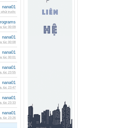
nana01
 phút trước
rograms
y lúc 00:09
nana01
y lúc 00:08
nana01
y lúc 00:01
nana01
, lúc 23:55
nana01
, lúc 23:47
nana01
, lúc 23:33
nana01
, lúc 23:26