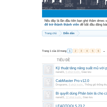
Nếu đây là lần đầu tiên bạn ghé thăm dmec.
để trở thành thành viên
để bắt đầu đăng bá
Trang chủ
Diễn đàn
Trang 1 của 10 trang
1
2
3
4
5
6
→
TIÊU ĐỀ
Kỹ thuật tăng năng suất mủ với 
nana01
,
5 phút trước
,
Giao lưu
CabMaster Pro v12.0
Drograms
,
8 phút trước
,
Thông gió thông t
Bí quyết dùng Phân bón lá cho 
nana01
,
12 phút trước
,
Giao lưu
LEADTOOLS 23 2