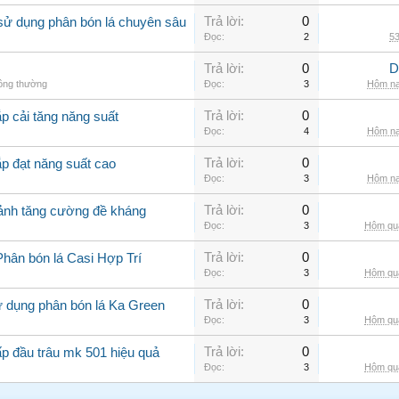
Trả lời:
0
sử dụng phân bón lá chuyên sâu
Đọc:
2
53
Trả lời:
0
D
hông thường
Đọc:
3
Hôm na
Trả lời:
0
p cải tăng năng suất
Đọc:
4
Hôm na
Trả lời:
0
ắp đạt năng suất cao
Đọc:
3
Hôm na
Trả lời:
0
cảnh tăng cường đề kháng
Đọc:
3
Hôm qua
Trả lời:
0
Phân bón lá Casi Hợp Trí
Đọc:
3
Hôm qua
Trả lời:
0
ử dụng phân bón lá Ka Green
Đọc:
3
Hôm qua
Trả lời:
0
ấp đầu trâu mk 501 hiệu quả
Đọc:
3
Hôm qua