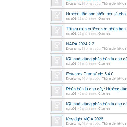
Drograms
,
18 phút trước
,
Thông gió thông 
Hướng dẫn bón phân bón lá cho 
nana01
,
19 phút trước
,
Giao lưu
Tối ưu dinh dưỡng với phân bón 
nana01
,
27 phút trước
,
Giao lưu
NAPA 2024.2 2
Drograms
,
29 phút trước
,
Thông gió thông 
Kỹ thuật dùng phân bón lá cho c
nana01
,
33 phút trước
,
Giao lưu
Edwards PumpCalc 5.4.0
Drograms
,
40 phút trước
,
Thông gió thông 
Phân bón lá cho cây: Hướng dẫn 
nana01
,
40 phút trước
,
Giao lưu
Kỹ thuật dùng phân bón lá cho c
nana01
,
47 phút trước
,
Giao lưu
Keysight MQA 2026
Drograms
,
49 phút trước
,
Thông gió thông 