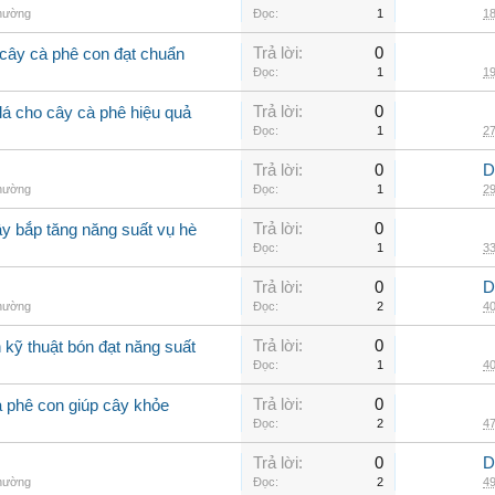
thường
Đọc:
1
18
Trả lời:
0
cây cà phê con đạt chuẩn
Đọc:
1
19
Trả lời:
0
lá cho cây cà phê hiệu quả
Đọc:
1
27
Trả lời:
0
D
thường
Đọc:
1
29
Trả lời:
0
ây bắp tăng năng suất vụ hè
Đọc:
1
33
Trả lời:
0
D
thường
Đọc:
2
40
Trả lời:
0
kỹ thuật bón đạt năng suất
Đọc:
1
40
Trả lời:
0
à phê con giúp cây khỏe
Đọc:
2
47
Trả lời:
0
D
thường
Đọc:
2
49