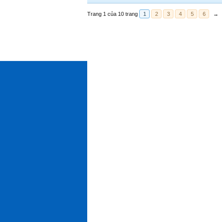
Trang 1 của 10 trang
1
2
3
4
5
6
→