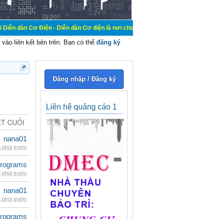
ện - Diễn đàn Cơ điện là nơi chia sẽ kiến thức kinh nghiệm trong lãnh vực cơ 
vào liên kết bên trên. Bạn có thể
đăng ký
Đăng nhập / Đăng ký
Liên hệ quảng cáo 1
ẾT CUỐI
nana01
 phút trước
rograms
 phút trước
nana01
 phút trước
rograms