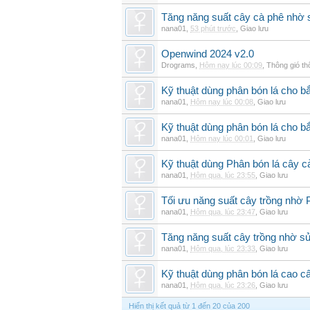
Tăng năng suất cây cà phê nhờ 
nana01
,
53 phút trước
,
Giao lưu
Openwind 2024 v2.0
Drograms
,
Hôm nay lúc 00:09
,
Thông gió t
Kỹ thuật dùng phân bón lá cho bắ
nana01
,
Hôm nay lúc 00:08
,
Giao lưu
Kỹ thuật dùng phân bón lá cho b
nana01
,
Hôm nay lúc 00:01
,
Giao lưu
Kỹ thuật dùng Phân bón lá cây 
nana01
,
Hôm qua, lúc 23:55
,
Giao lưu
Tối ưu năng suất cây trồng nhờ 
nana01
,
Hôm qua, lúc 23:47
,
Giao lưu
Tăng năng suất cây trồng nhờ s
nana01
,
Hôm qua, lúc 23:33
,
Giao lưu
Kỹ thuật dùng phân bón lá cao c
nana01
,
Hôm qua, lúc 23:26
,
Giao lưu
Hiển thị kết quả từ 1 đến 20 của 200