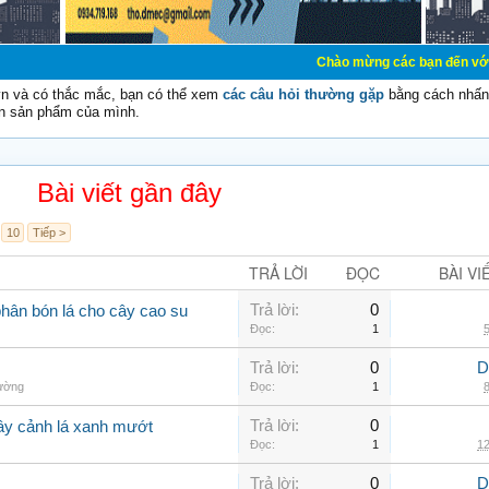
Chào mừng các bạn đến với Diễn đàn Cơ Đi
vn và có thắc mắc, bạn có thể xem
các câu hỏi thường gặp
bằng cách nhấn 
n sản phẩm của mình.
Bài viết gần đây
10
Tiếp >
TRẢ LỜI
ĐỌC
BÀI VI
Trả lời:
0
phân bón lá cho cây cao su
Đọc:
1
5
Trả lời:
0
D
hường
Đọc:
1
8
Trả lời:
0
cây cảnh lá xanh mướt
Đọc:
1
12
Trả lời:
0
D