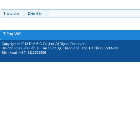
Trang chủ
Diễn đàn
Tiếng Việt
Copyright © 2013 D.M.E.C Co.,Ltd, All Rights Reserved.
Địa chỉ: K190 Lê Duẩn, P. Tân chính, Q. Thanh Khê, Thp. Đà Nẵng, Việt Nam.
Điện thoại: (+84) 5113752506