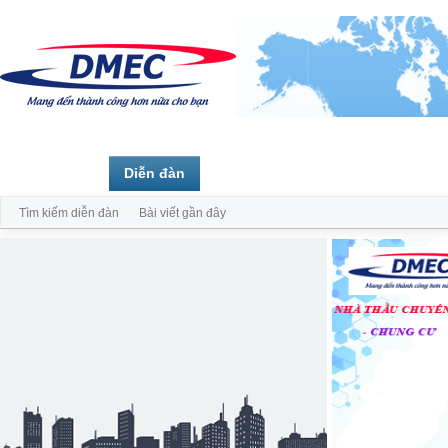
Trang chủ
Diễn đàn
Thành viên
Tìm kiếm diễn đàn
Bài viết gần đây