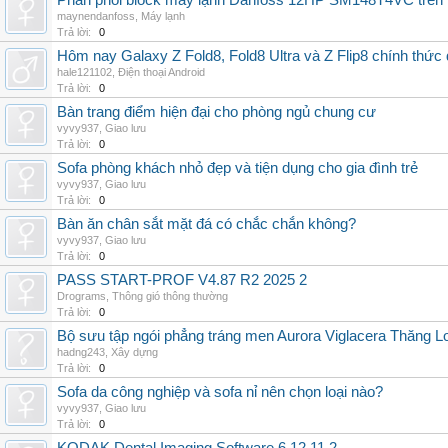
Phân phối block máy lạnh Danfoss 12HP SM148T4VC trên t
maynendanfoss
,
Máy lạnh
Trả lời:
0
Hôm nay Galaxy Z Fold8, Fold8 Ultra và Z Flip8 chính thức
hale121102
,
Điện thoại Android
Trả lời:
0
Bàn trang điểm hiện đại cho phòng ngủ chung cư
vyvy937
,
Giao lưu
Trả lời:
0
Sofa phòng khách nhỏ đẹp và tiện dụng cho gia đình trẻ
vyvy937
,
Giao lưu
Trả lời:
0
Bàn ăn chân sắt mặt đá có chắc chắn không?
vyvy937
,
Giao lưu
Trả lời:
0
PASS START-PROF V4.87 R2 2025 2
Drograms
,
Thông gió thông thường
Trả lời:
0
Bộ sưu tập ngói phẳng tráng men Aurora Viglacera Thăng L
hadng243
,
Xây dựng
Trả lời:
0
Sofa da công nghiệp và sofa nỉ nên chọn loại nào?
vyvy937
,
Giao lưu
Trả lời:
0