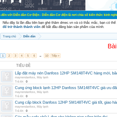
đàn Cơ Điện - Diễn đàn Cơ điện là nơi chia sẽ kiến thức kinh nghiệm trong lãn
Nếu đây là lần đầu tiên bạn ghé thăm dmec.vn và có thắc mắc, bạn có th
để trở thành thành viên
để bắt đầu đăng bán sản phẩm của mình.
Trang chủ
Diễn đàn
Bài
1
2
3
4
5
6
→
10
Tiếp >
TIÊU ĐỀ
Lắp đặt máy nén Danfoss 12HP SM148T4VC hàng mới, bảo 
maynendanfoss
,
Máy lạnh
Trả lời:
0
Cung ứng block lạnh 12HP Danfoss SM148T4VC giá ưu đãi, 
maynendanfoss
,
Máy lạnh
Trả lời:
0
Cung cấp block Danfoss 12HP SM148T4VC giá tốt, giao hàng
maynendanfoss
,
Máy lạnh
Trả lời:
0