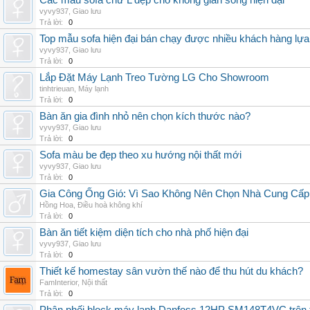
Các mẫu sofa chữ L đẹp cho không gian sống hiện đại
vyvy937
,
Giao lưu
Trả lời:
0
Top mẫu sofa hiện đại bán chạy được nhiều khách hàng lự
vyvy937
,
Giao lưu
Trả lời:
0
Lắp Đặt Máy Lạnh Treo Tường LG Cho Showroom
tinhtrieuan
,
Máy lạnh
Trả lời:
0
Bàn ăn gia đình nhỏ nên chọn kích thước nào?
vyvy937
,
Giao lưu
Trả lời:
0
Sofa màu be đẹp theo xu hướng nội thất mới
vyvy937
,
Giao lưu
Trả lời:
0
Gia Công Ống Gió: Vì Sao Không Nên Chọn Nhà Cung Cấp
Hồng Hoa
,
Điều hoà không khí
Trả lời:
0
Bàn ăn tiết kiệm diện tích cho nhà phố hiện đại
vyvy937
,
Giao lưu
Trả lời:
0
Thiết kế homestay sân vườn thế nào để thu hút du khách?
FamInterior
,
Nội thất
Trả lời:
0