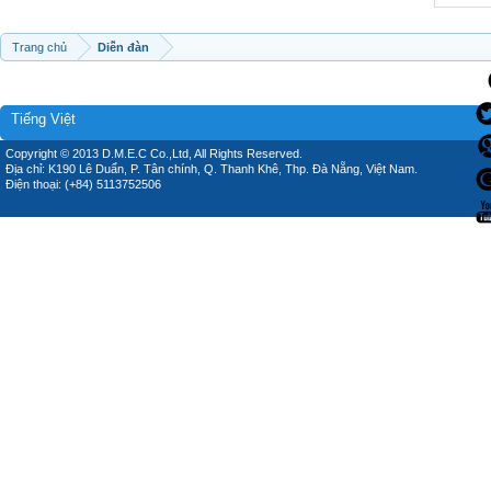
Trang chủ
Diễn đàn
Tiếng Việt
Copyright © 2013 D.M.E.C Co.,Ltd, All Rights Reserved.
Địa chỉ: K190 Lê Duẩn, P. Tân chính, Q. Thanh Khê, Thp. Đà Nẵng, Việt Nam.
Điện thoại: (+84) 5113752506