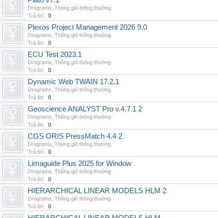
Plato v7.1
Drograms
,
Thông gió thông thường
Trả lời:
0
Plexos Project Management 2026 9.0
Drograms
,
Thông gió thông thường
Trả lời:
0
ECU Test 2023.1
Drograms
,
Thông gió thông thường
Trả lời:
0
Dynamic Web TWAIN 17.2.1
Drograms
,
Thông gió thông thường
Trả lời:
0
Geoscience ANALYST Pro v.4.7.1 2
Drograms
,
Thông gió thông thường
Trả lời:
0
CGS ORIS PressMatch 4.4 2
Drograms
,
Thông gió thông thường
Trả lời:
0
Limaguide Plus 2025 for Window
Drograms
,
Thông gió thông thường
Trả lời:
0
HIERARCHICAL LINEAR MODELS HLM 2
Drograms
,
Thông gió thông thường
Trả lời:
0