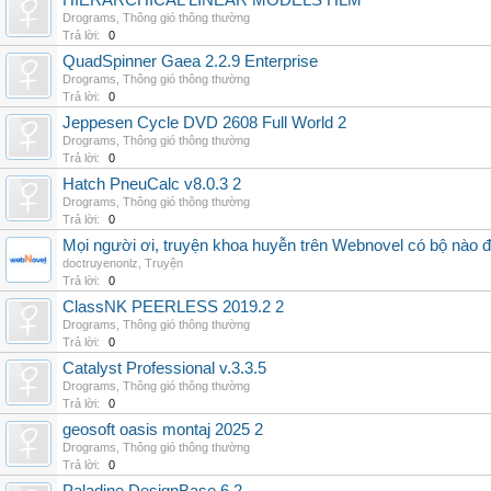
HIERARCHICAL LINEAR MODELS HLM
Drograms
,
Thông gió thông thường
Trả lời:
0
QuadSpinner Gaea 2.2.9 Enterprise
Drograms
,
Thông gió thông thường
Trả lời:
0
Jeppesen Cycle DVD 2608 Full World 2
Drograms
,
Thông gió thông thường
Trả lời:
0
Hatch PneuCalc v8.0.3 2
Drograms
,
Thông gió thông thường
Trả lời:
0
Mọi người ơi, truyện khoa huyễn trên Webnovel có bộ nào
doctruyenonlz
,
Truyện
Trả lời:
0
ClassNK PEERLESS 2019.2 2
Drograms
,
Thông gió thông thường
Trả lời:
0
Catalyst Professional v.3.3.5
Drograms
,
Thông gió thông thường
Trả lời:
0
geosoft oasis montaj 2025 2
Drograms
,
Thông gió thông thường
Trả lời:
0