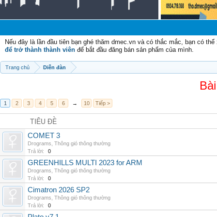
C
Nếu đây là lần đầu tiên bạn ghé thăm dmec.vn và có thắc mắc, bạn có th
để trở thành thành viên
để bắt đầu đăng bán sản phẩm của mình.
Trang chủ
Diễn đàn
Bài
1
2
3
4
5
6
→
10
Tiếp >
TIÊU ĐỀ
COMET 3
Drograms
,
Thông gió thông thường
Trả lời:
0
GREENHILLS MULTI 2023 for ARM
Drograms
,
Thông gió thông thường
Trả lời:
0
Cimatron 2026 SP2
Drograms
,
Thông gió thông thường
Trả lời:
0