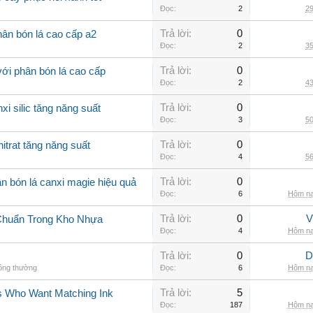
Đọc:
2
29
Trả lời:
0
ân bón lá cao cấp a2
Đọc:
2
35
Trả lời:
0
với phân bón lá cao cấp
Đọc:
2
43
Trả lời:
0
xi silic tăng năng suất
Đọc:
3
50
Trả lời:
0
itrat tăng năng suất
Đọc:
4
56
Trả lời:
0
n bón lá canxi magie hiệu quả
Đọc:
6
Hôm na
Trả lời:
0
V
Chuẩn Trong Kho Nhựa
Đọc:
4
Hôm na
Trả lời:
0
D
hông thường
Đọc:
6
Hôm na
Trả lời:
5
rs Who Want Matching Ink
Đọc:
187
Hôm na