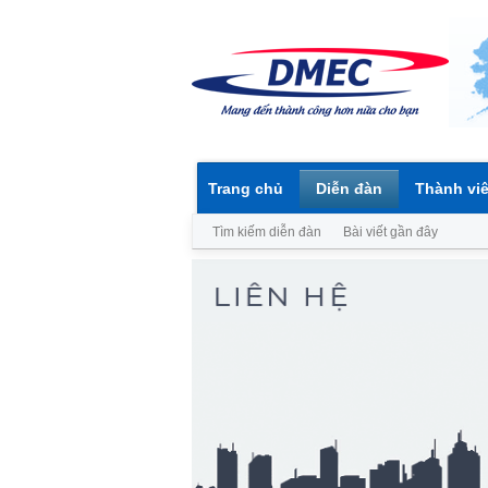
Trang chủ
Diễn đàn
Thành vi
Tìm kiếm diễn đàn
Bài viết gần đây