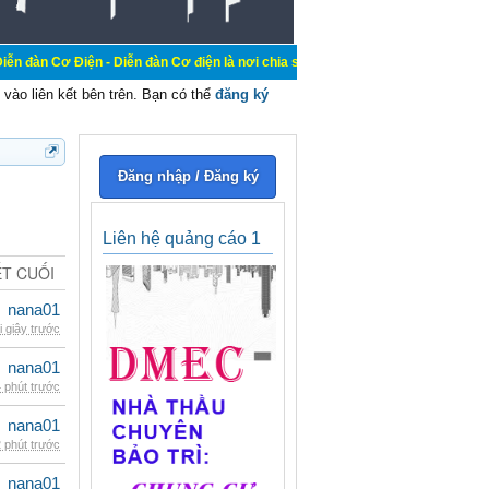
n - Diễn đàn Cơ điện là nơi chia sẽ kiến thức kinh nghiệm trong lãnh vực cơ đi
vào liên kết bên trên. Bạn có thể
đăng ký
Đăng nhập / Đăng ký
Liên hệ quảng cáo 1
ẾT CUỐI
nana01
i giây trước
nana01
 phút trước
nana01
 phút trước
nana01