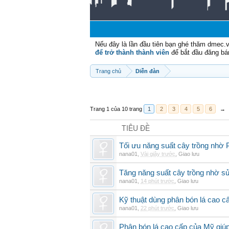
Nếu đây là lần đầu tiên bạn ghé thăm dmec.
để trở thành thành viên
để bắt đầu đăng bá
Trang chủ
Diễn đàn
Trang 1 của 10 trang
1
2
3
4
5
6
→
TIÊU ĐỀ
Tối ưu năng suất cây trồng nhờ 
nana01
,
Vài giây trước
,
Giao lưu
Tăng năng suất cây trồng nhờ s
nana01
,
14 phút trước
,
Giao lưu
Kỹ thuật dùng phân bón lá cao c
nana01
,
22 phút trước
,
Giao lưu
Phân bón lá cao cấp của Mỹ giúp