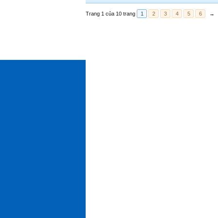
Trang 1 của 10 trang
1
2
3
4
5
6
→