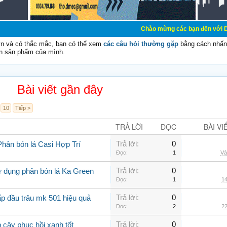
Chào mừng các bạn đến với Diễn đàn Cơ Điệ
vn và có thắc mắc, bạn có thể xem
các câu hỏi thường gặp
bằng cách nhấn 
n sản phẩm của mình.
Bài viết gần đây
10
Tiếp >
TRẢ LỜI
ĐỌC
BÀI VI
Trả lời:
0
Phân bón lá Casi Hợp Trí
Đọc:
1
Và
Trả lời:
0
ử dụng phân bón lá Ka Green
Đọc:
1
14
Trả lời:
0
ấp đầu trâu mk 501 hiệu quả
Đọc:
2
22
Trả lời:
0
 cây phục hồi xanh tốt