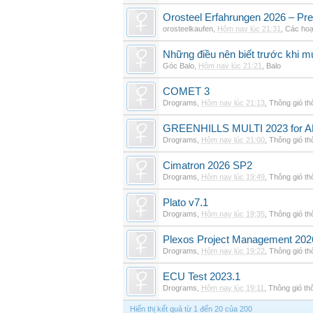
Orosteel Erfahrungen 2026 – Pre
orosteelkaufen
,
Hôm nay lúc 21:31
,
Các hoạ
Những điều nên biết trước khi m
Góc Balo
,
Hôm nay lúc 21:21
,
Balo
COMET 3
Drograms
,
Hôm nay lúc 21:13
,
Thông gió t
GREENHILLS MULTI 2023 for 
Drograms
,
Hôm nay lúc 21:00
,
Thông gió t
Cimatron 2026 SP2
Drograms
,
Hôm nay lúc 19:49
,
Thông gió t
Plato v7.1
Drograms
,
Hôm nay lúc 19:35
,
Thông gió t
Plexos Project Management 202
Drograms
,
Hôm nay lúc 19:22
,
Thông gió t
ECU Test 2023.1
Drograms
,
Hôm nay lúc 19:11
,
Thông gió th
Hiển thị kết quả từ 1 đến 20 của 200