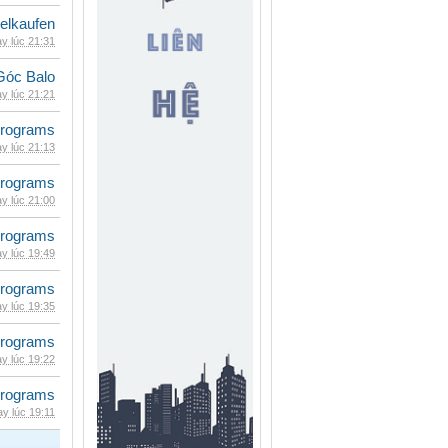
eelkaufen
y lúc 21:31
Góc Balo
y lúc 21:21
rograms
y lúc 21:13
rograms
y lúc 21:00
rograms
y lúc 19:49
rograms
y lúc 19:35
rograms
y lúc 19:22
rograms
y lúc 19:11