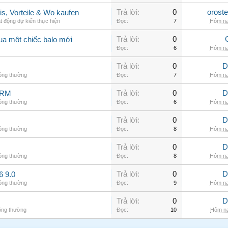
Trả lời:
0
orost
is, Vorteile & Wo kaufen
t động dự kiến thực hiện
Đọc:
7
Hôm na
Trả lời:
0
ua một chiếc balo mới
Đọc:
6
Hôm na
Trả lời:
0
D
hông thường
Đọc:
7
Hôm na
Trả lời:
0
D
ARM
hông thường
Đọc:
6
Hôm na
Trả lời:
0
D
hông thường
Đọc:
8
Hôm na
Trả lời:
0
D
hông thường
Đọc:
8
Hôm na
Trả lời:
0
D
6 9.0
hông thường
Đọc:
9
Hôm na
Trả lời:
0
D
ông thường
Đọc:
10
Hôm na