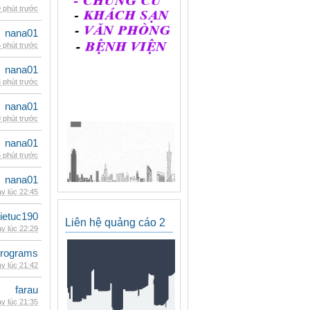
 phút trước
nana01
 phút trước
nana01
 phút trước
nana01
 phút trước
nana01
 phút trước
nana01
y lúc 22:45
ietuc190
Liên hệ quảng cáo 2
y lúc 22:29
rograms
y lúc 21:42
farau
y lúc 21:35