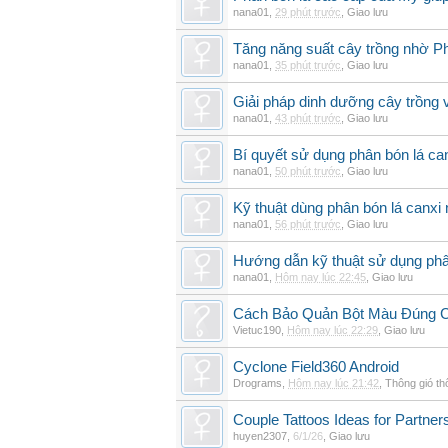
nana01
,
29 phút trước
,
Giao lưu
Tăng năng suất cây trồng nhờ Ph
nana01
,
35 phút trước
,
Giao lưu
Giải pháp dinh dưỡng cây trồng 
nana01
,
43 phút trước
,
Giao lưu
Bí quyết sử dụng phân bón lá can
nana01
,
50 phút trước
,
Giao lưu
Kỹ thuật dùng phân bón lá canxi n
nana01
,
56 phút trước
,
Giao lưu
Hướng dẫn kỹ thuật sử dụng phâ
nana01
,
Hôm nay lúc 22:45
,
Giao lưu
Cách Bảo Quản Bột Màu Đúng 
Vietuc190
,
Hôm nay lúc 22:29
,
Giao lưu
Cyclone Field360 Android
Drograms
,
Hôm nay lúc 21:42
,
Thông gió t
Couple Tattoos Ideas for Partne
huyen2307
,
6/1/26
,
Giao lưu