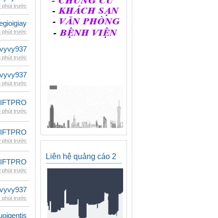
 phút trước
egioigiay
 phút trước
vyvy937
 phút trước
vyvy937
 phút trước
LIFTPRO
 phút trước
LIFTPRO
 phút trước
Liên hệ quảng cáo 2
LIFTPRO
 phút trước
vyvy937
 phút trước
oigentis