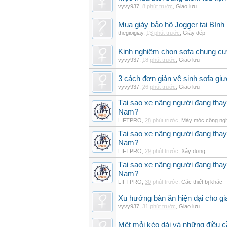
vyvy937
,
8 phút trước
,
Giao lưu
Mua giày bảo hộ Jogger tại Bình
thegioigiay
,
13 phút trước
,
Giày dép
Kinh nghiệm chọn sofa chung cư 
vyvy937
,
18 phút trước
,
Giao lưu
3 cách đơn giản vệ sinh sofa giư
vyvy937
,
26 phút trước
,
Giao lưu
Tại sao xe nâng người đang thay 
Nam?
LIFTPRO
,
28 phút trước
,
Máy móc công ng
Tại sao xe nâng người đang thay 
Nam?
LIFTPRO
,
29 phút trước
,
Xây dựng
Tại sao xe nâng người đang thay 
Nam?
LIFTPRO
,
30 phút trước
,
Các thiết bị khác
Xu hướng bàn ăn hiện đại cho gia
vyvy937
,
31 phút trước
,
Giao lưu
Mệt mỏi kéo dài và những điều c