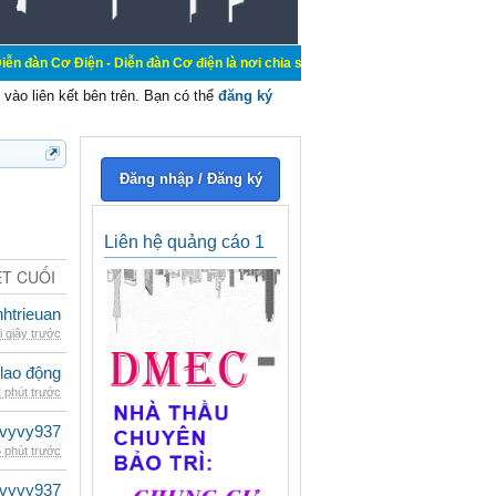
 - Diễn đàn Cơ điện là nơi chia sẽ kiến thức kinh nghiệm trong lãnh vực cơ đi
vào liên kết bên trên. Bạn có thể
đăng ký
Đăng nhập / Đăng ký
Liên hệ quảng cáo 1
ẾT CUỐI
inhtrieuan
i giây trước
 lao động
 phút trước
vyvy937
 phút trước
vyvy937