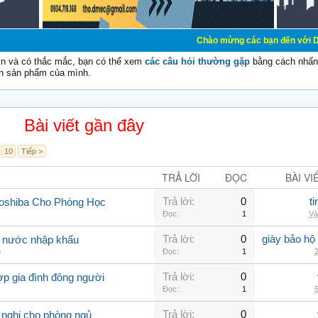
Chào mừng các bạn đến với Diễn đàn Cơ Điện
vn và có thắc mắc, bạn có thể xem
các câu hỏi thường gặp
bằng cách nhấn 
n sản phẩm của mình.
Bài viết gần đây
10
Tiếp >
TRẢ LỜI
ĐỌC
BÀI VI
Trả lời:
0
t
Toshiba Cho Phòng Học
Đọc:
1
Và
Trả lời:
0
giày bảo hộ
g nước nhập khẩu
p
Đọc:
1
2
Trả lời:
0
ợp gia đình đông người
Đọc:
1
5
Trả lời:
0
 nghi cho phòng ngủ