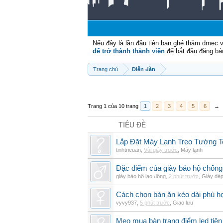
Nếu đây là lần đầu tiên bạn ghé thăm dmec.
để trở thành thành viên
để bắt đầu đăng bá
Trang chủ
Diễn đàn
Trang 1 của 10 trang
1
2
3
4
5
6
→
TIÊU ĐỀ
Lắp Đặt Máy Lạnh Treo Tường 
tinhtrieuan
,
Vài giây trước
,
Máy lạnh
Đặc điểm của giày bảo hộ chốn
giày bảo hộ lao động
,
2 phút trước
,
Giày dé
Cách chọn bàn ăn kéo dài phù h
vyvy937
,
5 phút trước
,
Giao lưu
Mẹo mua bàn trang điểm led tiện