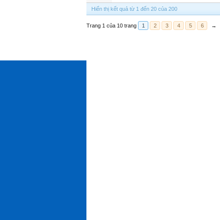
Hiển thị kết quả từ 1 đến 20 của 200
Trang 1 của 10 trang
1
2
3
4
5
6
→