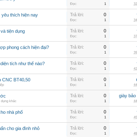
Đọc:
1
32
Trả lời:
0
yêu thích hiện nay
Đọc:
1
34
Trả lời:
0
và tiện dụng
Đọc:
1
37
Trả lời:
0
hợp phong cách hiện đại?
Đọc:
1
39
Trả lời:
0
 diện tích như thế nào?
Đọc:
1
42
Trả lời:
0
ao CNC BT40,50
iệp
Đọc:
1
44
Trả lời:
0
giày bảo
ước
a dụng khác
Đọc:
1
44
Trả lời:
0
cho nhà phố
Đọc:
1
45
Trả lời:
0
uẩn cho gia đình nhỏ
Đọc:
1
49