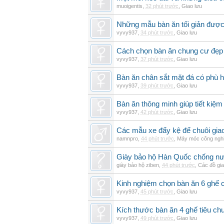
muoigentis
,
32 phút trước
,
Giao lưu
Những mẫu bàn ăn tối giản được 
vyvy937
,
34 phút trước
,
Giao lưu
Cách chọn bàn ăn chung cư đẹp 
vyvy937
,
37 phút trước
,
Giao lưu
Bàn ăn chân sắt mặt đá có phù 
vyvy937
,
39 phút trước
,
Giao lưu
Bàn ăn thông minh giúp tiết kiệm
vyvy937
,
42 phút trước
,
Giao lưu
Các mẫu xe đẩy kệ để chuôi gi
namnpro
,
44 phút trước
,
Máy móc công ngh
Giày bảo hộ Hàn Quốc chống n
giày bảo hộ ziben
,
44 phút trước
,
Các đồ gi
Kinh nghiệm chọn bàn ăn 6 ghế 
vyvy937
,
45 phút trước
,
Giao lưu
Kích thước bàn ăn 4 ghế tiêu ch
vyvy937
,
49 phút trước
,
Giao lưu