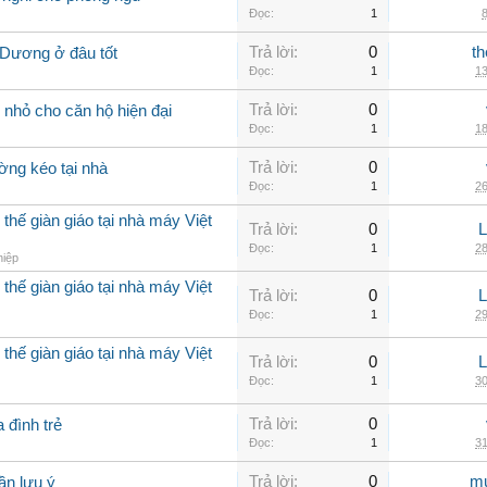
Đọc:
1
8
Trả lời:
0
th
 Dương ở đâu tốt
Đọc:
1
13
Trả lời:
0
nhỏ cho căn hộ hiện đại
Đọc:
1
18
Trả lời:
0
ờng kéo tại nhà
Đọc:
1
26
thế giàn giáo tại nhà máy Việt
Trả lời:
0
Đọc:
1
28
hiệp
thế giàn giáo tại nhà máy Việt
Trả lời:
0
Đọc:
1
29
thế giàn giáo tại nhà máy Việt
Trả lời:
0
Đọc:
1
30
Trả lời:
0
 đình trẻ
Đọc:
1
31
Trả lời:
0
mu
ần lưu ý