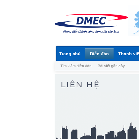
Trang chủ
Diễn đàn
Thành vi
Tìm kiếm diễn đàn
Bài viết gần đây