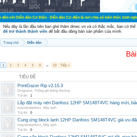
 đàn Cơ Điện - Diễn đàn Cơ điện là nơi chia sẽ kiến thức kinh nghiệm trong lãn
Nếu đây là lần đầu tiên bạn ghé thăm dmec.vn và có thắc mắc, bạn có th
để trở thành thành viên
để bắt đầu đăng bán sản phẩm của mình.
Trang chủ
Diễn đàn
Bài
1
2
3
4
5
6
→
10
Tiếp >
TIÊU ĐỀ
PrintGazer Rip v2.15.3
Drograms
,
Thông gió thông thường
Trả lời:
1
Lắp đặt máy nén Danfoss 12HP SM148T4VC hàng mới, bảo 
maynendanfoss
,
Máy lạnh
Trả lời:
0
Cung ứng block lạnh 12HP Danfoss SM148T4VC giá ưu đãi, 
maynendanfoss
,
Máy lạnh
Trả lời:
0