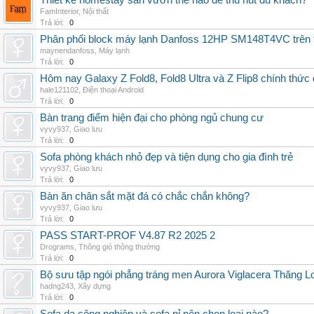
Thiết kế homestay sân vườn thế nào để thu hút du khách?
FamInterior
,
Nội thất
Trả lời:
0
Phân phối block máy lạnh Danfoss 12HP SM148T4VC trên t
maynendanfoss
,
Máy lạnh
Trả lời:
0
Hôm nay Galaxy Z Fold8, Fold8 Ultra và Z Flip8 chính thức
hale121102
,
Điện thoại Android
Trả lời:
0
Bàn trang điểm hiện đại cho phòng ngủ chung cư
vyvy937
,
Giao lưu
Trả lời:
0
Sofa phòng khách nhỏ đẹp và tiện dụng cho gia đình trẻ
vyvy937
,
Giao lưu
Trả lời:
0
Bàn ăn chân sắt mặt đá có chắc chắn không?
vyvy937
,
Giao lưu
Trả lời:
0
PASS START-PROF V4.87 R2 2025 2
Drograms
,
Thông gió thông thường
Trả lời:
0
Bộ sưu tập ngói phẳng tráng men Aurora Viglacera Thăng L
hadng243
,
Xây dựng
Trả lời:
0