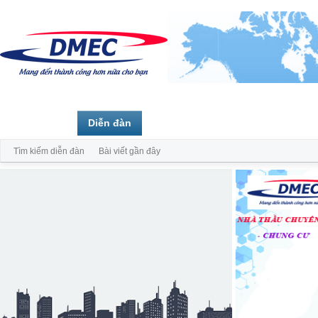
Trang chủ
Diễn đàn
Thành viên
Tìm kiếm diễn đàn
Bài viết gần đây