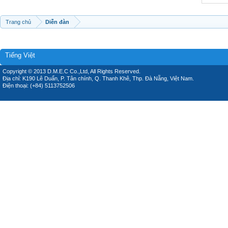
Trang chủ
Diễn đàn
Tiếng Việt
Copyright © 2013 D.M.E.C Co.,Ltd, All Rights Reserved.
Địa chỉ: K190 Lê Duẩn, P. Tân chính, Q. Thanh Khê, Thp. Đà Nẵng, Việt Nam.
Điện thoại: (+84) 5113752506