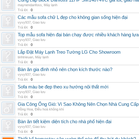
Cung cấp block Danfoss 12HP SM148T4VC giá tốt, giao hàng
maynendanfoss
,
Máy lạnh
Trả lời:
0
Các mẫu sofa chữ L đẹp cho không gian sống hiện đại
vyvy937
,
Giao lưu
Trả lời:
0
Top mẫu sofa hiện đại bán chạy được nhiều khách hàng lự
vyvy937
,
Giao lưu
Trả lời:
0
Lắp Đặt Máy Lạnh Treo Tường LG Cho Showroom
tinhtrieuan
,
Máy lạnh
Trả lời:
0
Bàn ăn gia đình nhỏ nên chọn kích thước nào?
vyvy937
,
Giao lưu
Trả lời:
0
Sofa màu be đẹp theo xu hướng nội thất mới
vyvy937
,
Giao lưu
Trả lời:
0
Gia Công Ống Gió: Vì Sao Không Nên Chọn Nhà Cung Cấp
Hồng Hoa
,
Điều hoà không khí
Trả lời:
0
Bàn ăn tiết kiệm diện tích cho nhà phố hiện đại
vyvy937
,
Giao lưu
Trả lời:
0