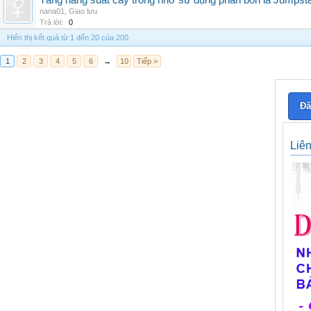
Tăng năng suất cây trồng nhờ sử dụng phân bón lá Jumpsta
nana01
,
Giao lưu
Trả lời:
0
Hiển thị kết quả từ 1 đến 20 của 200
1
2
3
4
5
6
→
10
Tiếp >
Đă
Liê