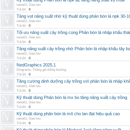
Kỹ thuật dùng Phân bón lá npk a2 tăng năng suất vụ mùa
nana01
,
Giao lưu
Trả lời:
0
Tăng vọt năng suất nhờ kỹ thuật dùng phân bón lá npk 30-1
nana01
,
Giao lưu
Trả lời:
0
Tối ưu năng suất cây trồng cùng Phân bón lá nhập khẩu thái
nana01
,
Giao lưu
Trả lời:
0
Tăng năng suất cây trồng nhờ Phân bón lá nhập khẩu tây b
nana01
,
Giao lưu
Trả lời:
0
NedGraphics 2025.1
Drograms
,
Thông gió thông thường
Trả lời:
0
Tăng cường dinh dưỡng cây trồng với phân bón lá nhập kh
nana01
,
Giao lưu
Trả lời:
0
Kỹ thuật dùng Phân bón lá mx bo tăng năng suất cây trồng
nana01
,
Giao lưu
Trả lời:
0
Kỹ thuật dùng phân bón lá mít cho lan đạt hiệu quả cao
nana01
,
Giao lưu
Trả lời:
0