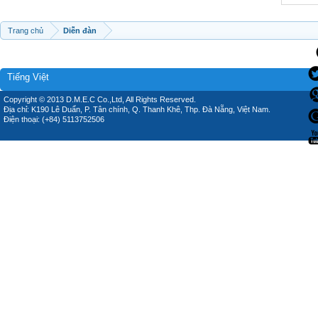
Trang chủ
Diễn đàn
Tiếng Việt
Copyright © 2013 D.M.E.C Co.,Ltd, All Rights Reserved.
Địa chỉ: K190 Lê Duẩn, P. Tân chính, Q. Thanh Khê, Thp. Đà Nẵng, Việt Nam.
Điện thoại: (+84) 5113752506