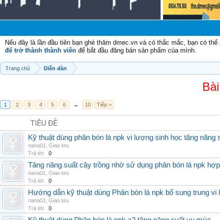
Nếu đây là lần đầu tiên bạn ghé thăm dmec.vn và có thắc mắc, bạn có th
để trở thành thành viên
để bắt đầu đăng bán sản phẩm của mình.
Trang chủ
Diễn đàn
Bài
1
2
3
4
5
6
→
10
Tiếp >
TIÊU ĐỀ
Kỹ thuật dùng phân bón lá npk vi lượng sinh học tăng năng 
nana01
,
Giao lưu
Trả lời:
0
Tăng năng suất cây trồng nhờ sử dụng phân bón lá npk hợp 
nana01
,
Giao lưu
Trả lời:
0
Hướng dẫn kỹ thuật dùng Phân bón lá npk bổ sung trung vi
nana01
,
Giao lưu
Trả lời:
0