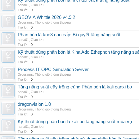
Kỹ thuật dùng phân bón lá Michael Jack tăng năng suất
nana01
,
Giao lưu
Trả lời:
0
GEOVIA Whittle 2026 v4.9 2
Drograms
,
Thông gió thông thường
Trả lời:
0
Phân bón lá kno3 cao cấp: Bí quyết tăng năng suất
nana01
,
Giao lưu
Trả lời:
0
Kỹ thuật dùng phân bón lá Kina Ado Ethephon tăng năng suấ
nana01
,
Giao lưu
Trả lời:
0
Process IT OPC Simulation Server
Drograms
,
Thông gió thông thường
Trả lời:
0
Tăng năng suất cây trồng cùng Phân bón lá kali canxi bo
nana01
,
Giao lưu
Trả lời:
0
dragonvision 1.0
Drograms
,
Thông gió thông thường
Trả lời:
0
Kỹ thuật dùng phân bón lá kali bo tăng năng suất mùa vụ
nana01
,
Giao lưu
Trả lời:
0