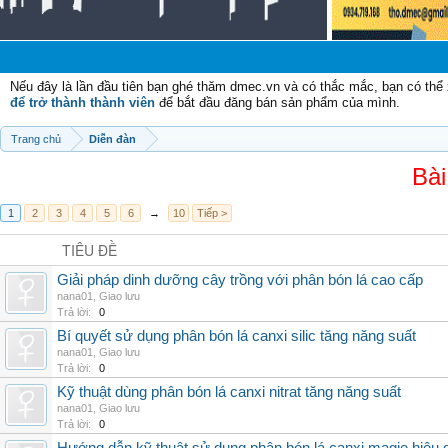
Chào 
Nếu đây là lần đầu tiên bạn ghé thăm dmec.vn và có thắc mắc, bạn có th
để trở thành thành viên
để bắt đầu đăng bán sản phẩm của mình.
Trang chủ
Diễn đàn
Bài
1
2
3
4
5
6
→
10
Tiếp >
TIÊU ĐỀ
Giải pháp dinh dưỡng cây trồng với phân bón lá cao cấp
nana01
,
Giao lưu
Trả lời:
0
Bí quyết sử dụng phân bón lá canxi silic tăng năng suất
nana01
,
Giao lưu
Trả lời:
0
Kỹ thuật dùng phân bón lá canxi nitrat tăng năng suất
nana01
,
Giao lưu
Trả lời:
0