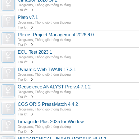
Cimatron 2026 SP2
Drograms
,
Thông gió thông thường
Trả lời:
0
Plato v7.1
Drograms
,
Thông gió thông thường
Trả lời:
0
Plexos Project Management 2026 9.0
Drograms
,
Thông gió thông thường
Trả lời:
0
ECU Test 2023.1
Drograms
,
Thông gió thông thường
Trả lời:
0
Dynamic Web TWAIN 17.2.1
Drograms
,
Thông gió thông thường
Trả lời:
0
Geoscience ANALYST Pro v.4.7.1 2
Drograms
,
Thông gió thông thường
Trả lời:
0
CGS ORIS PressMatch 4.4 2
Drograms
,
Thông gió thông thường
Trả lời:
0
Limaguide Plus 2025 for Window
Drograms
,
Thông gió thông thường
Trả lời:
0