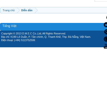
Trang chủ
Diễn đàn
Tiếng Việt
Copyright © 2013 D.M.E.C Co.,Ltd, All Rights Reserved.
Địa chỉ: K190 Lê Duẩn, P. Tân chính, Q. Thanh Khê, Thp. Đà Nẵng, Việt Nam.
Điện thoại: (+84) 5113752506