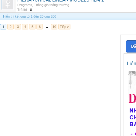
HIERARCHICAL LINEAR MODELS HLM 2
Drograms
,
Thông gió thông thường
Trả lời:
0
Hiển thị kết quả từ 1 đến 20 của 200
1
2
3
4
5
6
→
10
Tiếp >
Đă
Liê