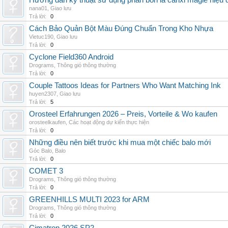
Hướng dẫn kỹ thuật sử dụng phân bón lá canxi magie hiệu 
nana01
,
Giao lưu
Trả lời:
0
Cách Bảo Quản Bột Màu Đúng Chuẩn Trong Kho Nhựa
Vietuc190
,
Giao lưu
Trả lời:
0
Cyclone Field360 Android
Drograms
,
Thông gió thông thường
Trả lời:
0
Couple Tattoos Ideas for Partners Who Want Matching Ink
huyen2307
,
Giao lưu
Trả lời:
5
Orosteel Erfahrungen 2026 – Preis, Vorteile & Wo kaufen
orosteelkaufen
,
Các hoạt động dự kiến thực hiện
Trả lời:
0
Những điều nên biết trước khi mua một chiếc balo mới
Góc Balo
,
Balo
Trả lời:
0
COMET 3
Drograms
,
Thông gió thông thường
Trả lời:
0
GREENHILLS MULTI 2023 for ARM
Drograms
,
Thông gió thông thường
Trả lời:
0