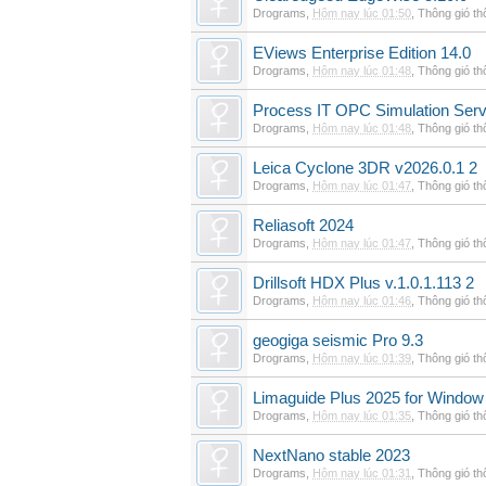
Drograms
,
Hôm nay lúc 01:50
,
Thông gió t
EViews Enterprise Edition 14.0
Drograms
,
Hôm nay lúc 01:48
,
Thông gió t
Process IT OPC Simulation Serv
Drograms
,
Hôm nay lúc 01:48
,
Thông gió t
Leica Cyclone 3DR v2026.0.1 2
Drograms
,
Hôm nay lúc 01:47
,
Thông gió t
Reliasoft 2024
Drograms
,
Hôm nay lúc 01:47
,
Thông gió t
Drillsoft HDX Plus v.1.0.1.113 2
Drograms
,
Hôm nay lúc 01:46
,
Thông gió t
geogiga seismic Pro 9.3
Drograms
,
Hôm nay lúc 01:39
,
Thông gió t
Limaguide Plus 2025 for Window
Drograms
,
Hôm nay lúc 01:35
,
Thông gió t
NextNano stable 2023
Drograms
,
Hôm nay lúc 01:31
,
Thông gió t