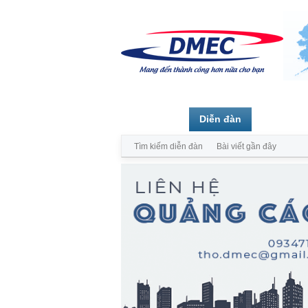
Trang chủ
Diễn đàn
Thành vi
Tìm kiếm diễn đàn
Bài viết gần đây