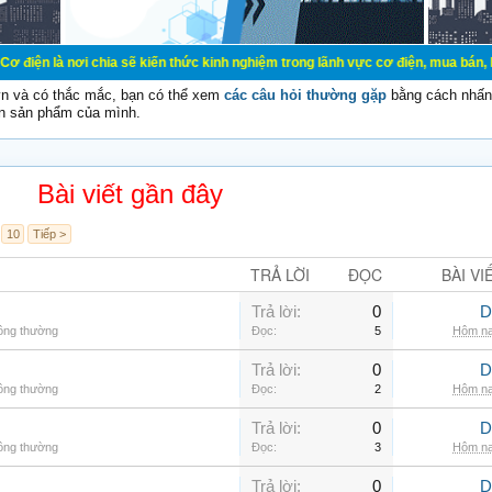
i chia sẽ kiến thức kinh nghiệm trong lãnh vực cơ điện, mua bán, ký gửi, cho 
vn và có thắc mắc, bạn có thể xem
các câu hỏi thường gặp
bằng cách nhấn 
n sản phẩm của mình.
Bài viết gần đây
10
Tiếp >
TRẢ LỜI
ĐỌC
BÀI VI
Trả lời:
0
D
hông thường
Đọc:
5
Hôm na
Trả lời:
0
D
hông thường
Đọc:
2
Hôm na
Trả lời:
0
D
hông thường
Đọc:
3
Hôm na
Trả lời:
0
D