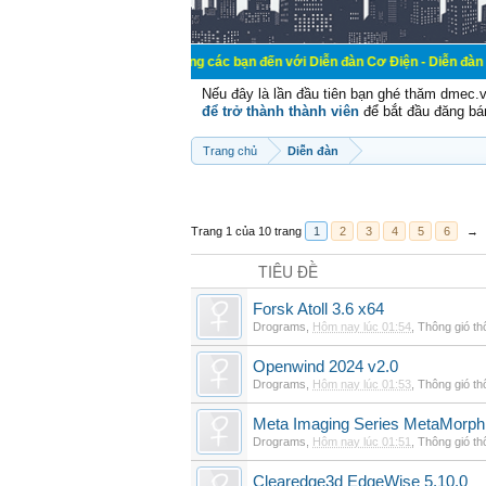
Chào mừng các bạn đến với Diễn đàn Cơ Điện - Diễn đàn Cơ điện là nơ
Nếu đây là lần đầu tiên bạn ghé thăm dmec.
để trở thành thành viên
để bắt đầu đăng bá
Trang chủ
Diễn đàn
Trang 1 của 10 trang
1
2
3
4
5
6
→
TIÊU ĐỀ
Forsk Atoll 3.6 x64
Drograms
,
Hôm nay lúc 01:54
,
Thông gió t
Openwind 2024 v2.0
Drograms
,
Hôm nay lúc 01:53
,
Thông gió t
Meta Imaging Series MetaMorph
Drograms
,
Hôm nay lúc 01:51
,
Thông gió t
Clearedge3d EdgeWise 5.10.0