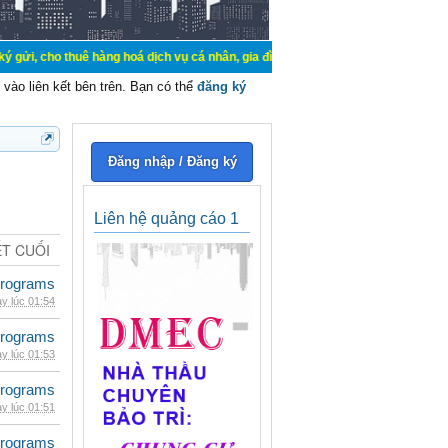
thuê hàng hoá dịch vụ cá nhân, gia đình. Mua bán, ký gửi, cho thuê thiết bị h
vào liên kết bên trên. Bạn có thể
đăng ký
Đăng nhập / Đăng ký
Liên hệ quảng cáo 1
ẾT CUỐI
rograms
y lúc 01:54
rograms
y lúc 01:53
rograms
y lúc 01:51
rograms