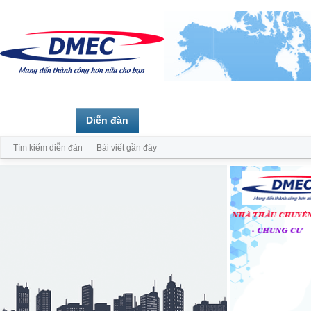
Trang chủ
Diễn đàn
Thành viên
Tìm kiếm diễn đàn
Bài viết gần đây