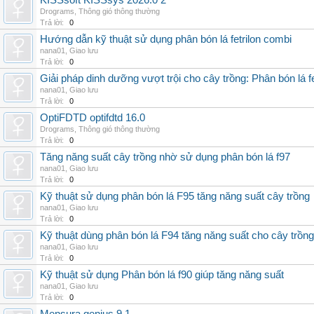
KISSsoft KISSsys 2026.0 2
Drograms
,
Thông gió thông thường
Trả lời:
0
Hướng dẫn kỹ thuật sử dụng phân bón lá fetrilon combi
nana01
,
Giao lưu
Trả lời:
0
Giải pháp dinh dưỡng vượt trội cho cây trồng: Phân bón lá fe
nana01
,
Giao lưu
Trả lời:
0
OptiFDTD optifdtd 16.0
Drograms
,
Thông gió thông thường
Trả lời:
0
Tăng năng suất cây trồng nhờ sử dụng phân bón lá f97
nana01
,
Giao lưu
Trả lời:
0
Kỹ thuật sử dụng phân bón lá F95 tăng năng suất cây trồng
nana01
,
Giao lưu
Trả lời:
0
Kỹ thuật dùng phân bón lá F94 tăng năng suất cho cây trồng
nana01
,
Giao lưu
Trả lời:
0
Kỹ thuật sử dụng Phân bón lá f90 giúp tăng năng suất
nana01
,
Giao lưu
Trả lời:
0