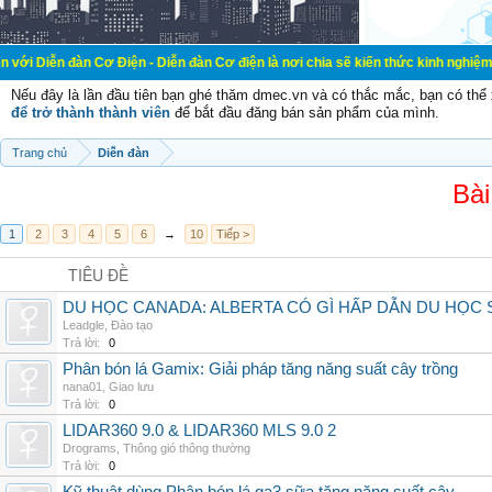
 Cơ Điện - Diễn đàn Cơ điện là nơi chia sẽ kiến thức kinh nghiệm trong lãnh v
Nếu đây là lần đầu tiên bạn ghé thăm dmec.vn và có thắc mắc, bạn có th
để trở thành thành viên
để bắt đầu đăng bán sản phẩm của mình.
Trang chủ
Diễn đàn
Bài
1
2
3
4
5
6
→
10
Tiếp >
TIÊU ĐỀ
DU HỌC CANADA: ALBERTA CÓ GÌ HẤP DẪN DU HỌC 
Leadgle
,
Đào tạo
Trả lời:
0
Phân bón lá Gamix: Giải pháp tăng năng suất cây trồng
nana01
,
Giao lưu
Trả lời:
0
LIDAR360 9.0 & LIDAR360 MLS 9.0 2
Drograms
,
Thông gió thông thường
Trả lời:
0