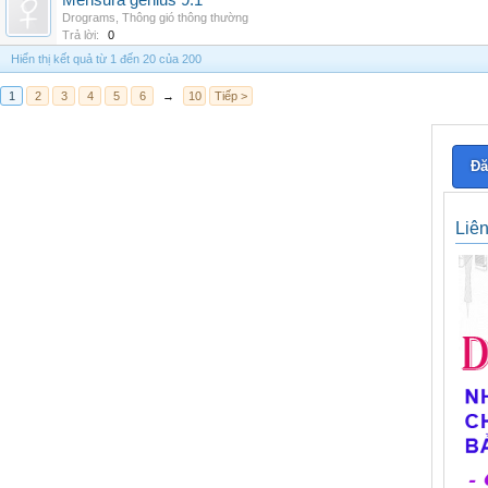
Mensura genius 9.1
Drograms
,
Thông gió thông thường
Trả lời:
0
Hiển thị kết quả từ 1 đến 20 của 200
1
2
3
4
5
6
→
10
Tiếp >
Đă
Liê