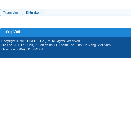
Trang chủ
Diễn đàn
Tiếng Việt
Copyright © 2013 D.M.E.C Co.,Ltd, All Rights Reserved.
Địa chỉ: K190 Lê Duẩn, P. Tân chính, Q. Thanh Khê, Thp. Đà Nẵng, Việt Nam.
Điện thoại: (+84) 5113752506