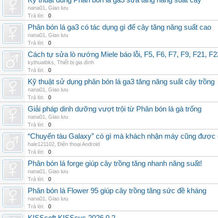
Kỹ thuật dùng Phân bón lá ga3 sữa tăng năng suất cây
nana01
,
Giao lưu
Trả lời:
0
Phân bón lá ga3 có tác dụng gì để cây tăng năng suất cao
nana01
,
Giao lưu
Trả lời:
0
Cách tự sửa lò nướng Miele báo lỗi, F5, F6, F7, F9, F21, F2
kythuatbks
,
Thiết bị gia đình
Trả lời:
0
Kỹ thuật sử dụng phân bón lá ga3 tăng năng suất cây trồng
nana01
,
Giao lưu
Trả lời:
0
Giải pháp dinh dưỡng vượt trội từ Phân bón lá gà trống
nana01
,
Giao lưu
Trả lời:
0
“Chuyến tàu Galaxy” có gì mà khách nhận máy cũng được đ
hale121102
,
Điện thoại Android
Trả lời:
0
Phân bón lá forge giúp cây trồng tăng nhanh năng suất!
nana01
,
Giao lưu
Trả lời:
0
Phân bón lá Flower 95 giúp cây trồng tăng sức đề kháng
nana01
,
Giao lưu
Trả lời:
0