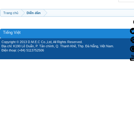
Trang chủ
Diễn đàn
Tiếng Việt
Copyright © 2013 D.M.E.C Co.,Ltd, All Rights Reserved.
Địa chỉ: K190 Lê Duẩn, P. Tân chính, Q. Thanh Khê, Thp. Đà Nẵng, Việt Nam.
Điện thoại: (+84) 5113752506