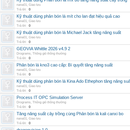
Kỹ thuật dùng Phân bón lá mx bo tăng năng suất cây trồng
nana01
,
Giao lưu
Trả lời:
0
Kỹ thuật dùng phân bón lá mít cho lan đạt hiệu quả cao
nana01
,
Giao lưu
Trả lời:
0
Kỹ thuật dùng phân bón lá Michael Jack tăng năng suất
nana01
,
Giao lưu
Trả lời:
0
GEOVIA Whittle 2026 v4.9 2
Drograms
,
Thông gió thông thường
Trả lời:
0
Phân bón lá kno3 cao cấp: Bí quyết tăng năng suất
nana01
,
Giao lưu
Trả lời:
0
Kỹ thuật dùng phân bón lá Kina Ado Ethephon tăng năng suấ
nana01
,
Giao lưu
Trả lời:
0
Process IT OPC Simulation Server
Drograms
,
Thông gió thông thường
Trả lời:
0
Tăng năng suất cây trồng cùng Phân bón lá kali canxi bo
nana01
,
Giao lưu
Trả lời:
0