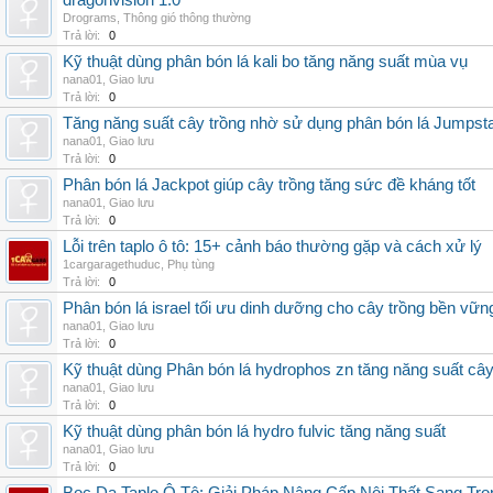
dragonvision 1.0
Drograms
,
Thông gió thông thường
Trả lời:
0
Kỹ thuật dùng phân bón lá kali bo tăng năng suất mùa vụ
nana01
,
Giao lưu
Trả lời:
0
Tăng năng suất cây trồng nhờ sử dụng phân bón lá Jumpsta
nana01
,
Giao lưu
Trả lời:
0
Phân bón lá Jackpot giúp cây trồng tăng sức đề kháng tốt
nana01
,
Giao lưu
Trả lời:
0
Lỗi trên taplo ô tô: 15+ cảnh báo thường gặp và cách xử lý
1cargaragethuduc
,
Phụ tùng
Trả lời:
0
Phân bón lá israel tối ưu dinh dưỡng cho cây trồng bền vữn
nana01
,
Giao lưu
Trả lời:
0
Kỹ thuật dùng Phân bón lá hydrophos zn tăng năng suất câ
nana01
,
Giao lưu
Trả lời:
0
Kỹ thuật dùng phân bón lá hydro fulvic tăng năng suất
nana01
,
Giao lưu
Trả lời:
0