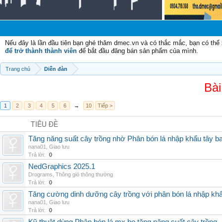
Nếu đây là lần đầu tiên bạn ghé thăm dmec.vn và có thắc mắc, bạn có th
để trở thành thành viên
để bắt đầu đăng bán sản phẩm của mình.
Trang chủ
Diễn đàn
Bài
1
2
3
4
5
6
→
10
Tiếp >
TIÊU ĐỀ
Tăng năng suất cây trồng nhờ Phân bón lá nhập khẩu tây b
nana01
,
Giao lưu
Trả lời:
0
NedGraphics 2025.1
Drograms
,
Thông gió thông thường
Trả lời:
0
Tăng cường dinh dưỡng cây trồng với phân bón lá nhập kh
nana01
,
Giao lưu
Trả lời:
0