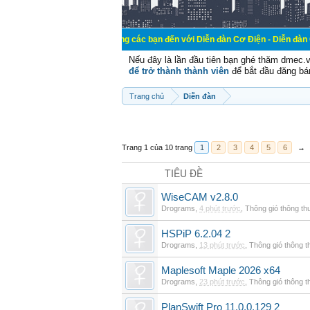
Chào mừng các bạn đến với Diễn đàn Cơ Điện - Diễn đàn Cơ điện là nơi 
Nếu đây là lần đầu tiên bạn ghé thăm dmec.
để trở thành thành viên
để bắt đầu đăng bá
Trang chủ
Diễn đàn
Trang 1 của 10 trang
1
2
3
4
5
6
→
TIÊU ĐỀ
WiseCAM v2.8.0
Drograms
,
4 phút trước
,
Thông gió thông t
HSPiP 6.2.04 2
Drograms
,
13 phút trước
,
Thông gió thông 
Maplesoft Maple 2026 x64
Drograms
,
23 phút trước
,
Thông gió thông 
PlanSwift Pro 11.0.0.129 2