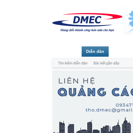
Trang chủ
Diễn đàn
Thành vi
Tìm kiếm diễn đàn
Bài viết gần đây