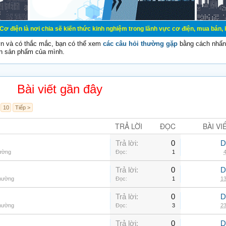
chia sẽ kiến thức kinh nghiệm trong lãnh vực cơ điện, mua bán, ký gửi, cho th
vn và có thắc mắc, bạn có thể xem
các câu hỏi thường gặp
bằng cách nhấn 
n sản phẩm của mình.
Bài viết gần đây
10
Tiếp >
TRẢ LỜI
ĐỌC
BÀI VI
Trả lời:
0
D
hường
Đọc:
1
4
Trả lời:
0
D
thường
Đọc:
1
13
Trả lời:
0
D
thường
Đọc:
3
23
Trả lời:
0
D