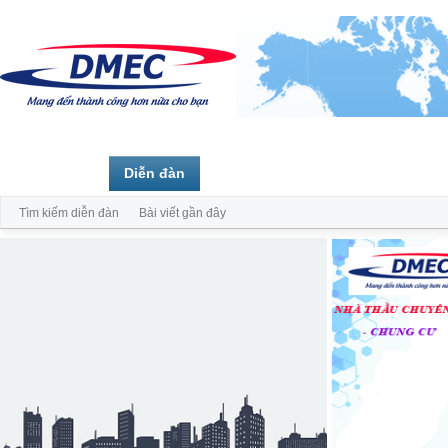
Trang chủ
Diễn đàn
Thành viên
Tìm kiếm diễn đàn
Bài viết gần đây