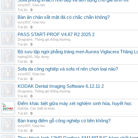
Sofa phòng khách nhỏ đẹp và tiện dụng cho gia đình trẻ
vyvy937
,
Giao lưu
Trả lời:
0
Bàn ăn chân sắt mặt đá có chắc chắn không?
vyvy937
,
Giao lưu
Trả lời:
0
PASS START-PROF V4.87 R2 2025 2
Drograms
,
Thông gió thông thường
Trả lời:
0
Bộ sưu tập ngói phẳng tráng men Aurora Viglacera Thăng L
hadng243
,
Xây dựng
Trả lời:
0
Sofa da công nghiệp và sofa nỉ nên chọn loại nào?
vyvy937
,
Giao lưu
Trả lời:
0
KODAK Dental Imaging Software 6.12.11 2
Drograms
,
Thông gió thông thường
Trả lời:
0
Điểm khác biệt giữa máy xét nghiệm sinh hóa, huyết học
DatViet
,
Các thiết bị khác
Trả lời:
0
Bàn trang điểm gỗ công nghiệp có bền không?
vyvy937
,
Giao lưu
Trả lời:
0