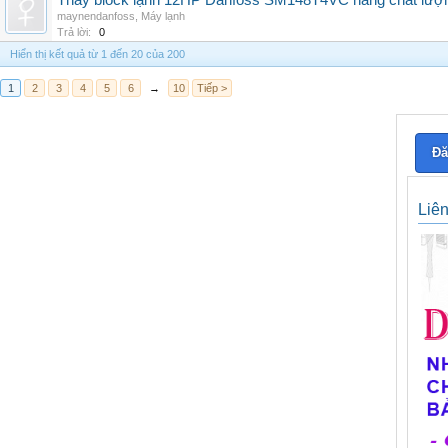
Thay block lạnh 12HP Danfoss SM148T4VC hàng chất lượng,
maynendanfoss
,
Máy lạnh
Trả lời:
0
Hiển thị kết quả từ 1 đến 20 của 200
1
2
3
4
5
6
→
10
Tiếp >
Đă
Liê