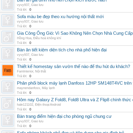
Bàn ăn gia đình nhỏ nên chọn kích thước nào?
vyvy937
,
Giao lưu
Trả lời:
0
Sofa màu be đẹp theo xu hướng nội thất mới
vyvy937
,
Giao lưu
Trả lời:
0
Gia Công Ống Gió: Vì Sao Không Nên Chọn Nhà Cung Cấp
Hồng Hoa
,
Điều hoà không khí
Trả lời:
0
Bàn ăn tiết kiệm diện tích cho nhà phố hiện đại
vyvy937
,
Giao lưu
Trả lời:
0
Thiết kế homestay sân vườn thế nào để thu hút du khách?
FamInterior
,
Nội thất
Trả lời:
0
Phân phối block máy lạnh Danfoss 12HP SM148T4VC trên t
maynendanfoss
,
Máy lạnh
Trả lời:
0
Hôm nay Galaxy Z Fold8, Fold8 Ultra và Z Flip8 chính thức
hale121102
,
Điện thoại Android
Trả lời:
0
Bàn trang điểm hiện đại cho phòng ngủ chung cư
vyvy937
,
Giao lưu
Trả lời:
0