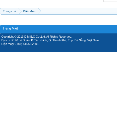
Trang chủ
Diễn đàn
Tiếng Việt
Copyright © 2013 D.M.E.C Co.,Ltd, All Rights Reserved.
Địa chỉ: K190 Lê Duẩn, P. Tân chính, Q. Thanh Khê, Thp. Đà Nẵng, Việt Nam.
Điện thoại: (+84) 5113752506