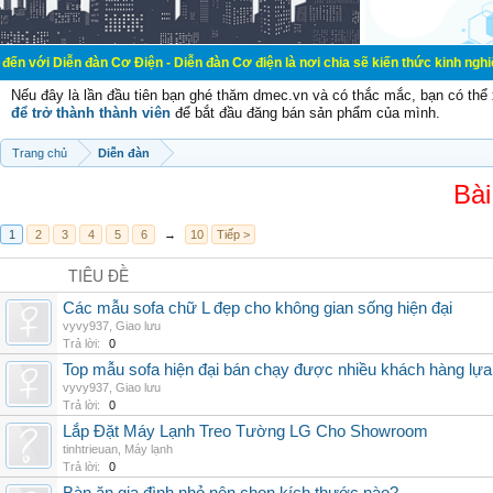
n Cơ Điện - Diễn đàn Cơ điện là nơi chia sẽ kiến thức kinh nghiệm trong lãnh 
Nếu đây là lần đầu tiên bạn ghé thăm dmec.vn và có thắc mắc, bạn có th
để trở thành thành viên
để bắt đầu đăng bán sản phẩm của mình.
Trang chủ
Diễn đàn
Bài
1
2
3
4
5
6
→
10
Tiếp >
TIÊU ĐỀ
Các mẫu sofa chữ L đẹp cho không gian sống hiện đại
vyvy937
,
Giao lưu
Trả lời:
0
Top mẫu sofa hiện đại bán chạy được nhiều khách hàng lự
vyvy937
,
Giao lưu
Trả lời:
0
Lắp Đặt Máy Lạnh Treo Tường LG Cho Showroom
tinhtrieuan
,
Máy lạnh
Trả lời:
0