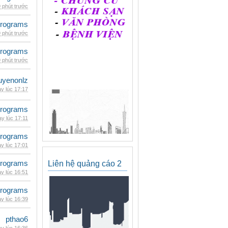
 phút trước
rograms
 phút trước
rograms
 phút trước
uyenonlz
y lúc 17:17
rograms
y lúc 17:11
rograms
y lúc 17:01
rograms
Liên hệ quảng cáo 2
y lúc 16:51
rograms
y lúc 16:39
pthao6