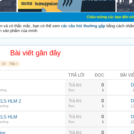
Chào mừng các bạn đến với Diễn đàn Cơ Đi
vn và có thắc mắc, bạn có thể xem
các câu hỏi thường gặp
bằng cách nhấn 
n sản phẩm của mình.
Bài viết gần đây
10
Tiếp >
TRẢ LỜI
ĐỌC
BÀI VI
Trả lời:
0
D
hường
Đọc:
1
4
Trả lời:
0
D
LS HLM 2
thường
Đọc:
1
17
Trả lời:
0
D
ELS HLM
thường
Đọc:
1
28
Trả lời:
0
D
ise