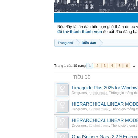
Nếu đây là lần đầu tiên bạn ghé thăm dmec.
để trở thành thành viên
để bắt đầu đăng bá
Trang chủ
Diễn đàn
Trang 1 của 10 trang
1
2
3
4
5
6
→
TIÊU ĐỀ
Limaguide Plus 2025 for Window
Drograms
,
4 phút trước
,
Thông gió thông t
HIERARCHICAL LINEAR MODE
Drograms
,
17 phút trước
,
Thông gió thông 
HIERARCHICAL LINEAR MOD
Drograms
,
28 phút trước
,
Thông gió thông 
QuadSpinner Gaea 2.2.9 Enterpr