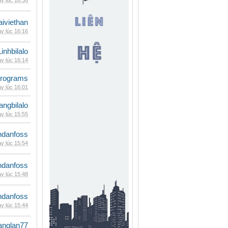
y lúc 16:36
iviethan
y lúc 16:16
Linhbilalo
y lúc 16:14
rograms
y lúc 16:01
rangbilalo
y lúc 15:55
danfoss
y lúc 15:54
danfoss
y lúc 15:48
danfoss
y lúc 15:44
anglan77