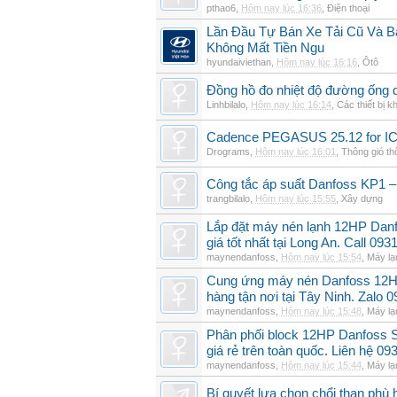
pthao6
,
Hôm nay lúc 16:36
,
Điện thoại
Lần Đầu Tự Bán Xe Tải Cũ Và B
Không Mất Tiền Ngu
hyundaiviethan
,
Hôm nay lúc 16:16
,
Ôtô
Đồng hồ đo nhiệt độ đường ống 
Linhbilalo
,
Hôm nay lúc 16:14
,
Các thiết bị k
Cadence PEGASUS 25.12 for I
Drograms
,
Hôm nay lúc 16:01
,
Thông gió t
Công tắc áp suất Danfoss KP1 –
trangbilalo
,
Hôm nay lúc 15:55
,
Xây dựng
Lắp đặt máy nén lạnh 12HP Da
giá tốt nhất tại Long An. Call 09
maynendanfoss
,
Hôm nay lúc 15:54
,
Máy lạ
Cung ứng máy nén Danfoss 12H
hàng tận nơi tại Tây Ninh. Zalo 
maynendanfoss
,
Hôm nay lúc 15:48
,
Máy lạ
Phân phối block 12HP Danfoss
giá rẻ trên toàn quốc. Liên hệ 09
maynendanfoss
,
Hôm nay lúc 15:44
,
Máy lạ
Bí quyết lựa chọn chổi than phù 