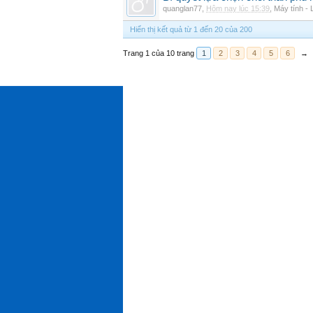
quanglan77
,
Hôm nay lúc 15:39
,
Máy tính - 
Hiển thị kết quả từ 1 đến 20 của 200
Trang 1 của 10 trang
1
2
3
4
5
6
→