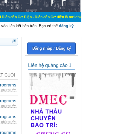
ện - Diễn đàn Cơ điện là nơi chia sẽ kiến thức kinh nghiệm trong lãnh vực cơ 
vào liên kết bên trên. Bạn có thể
đăng ký
Đăng nhập / Đăng ký
Liên hệ quảng cáo 1
ẾT CUỐI
rograms
 phút trước
rograms
 phút trước
rograms
 phút trước
rograms