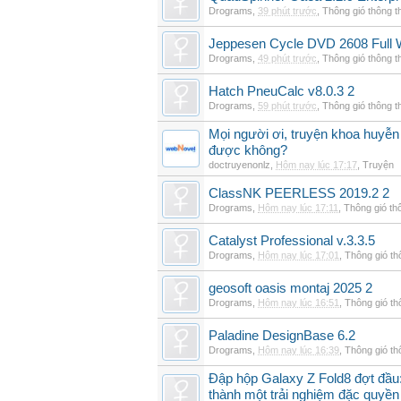
Drograms
,
39 phút trước
,
Thông gió thông 
Jeppesen Cycle DVD 2608 Full 
Drograms
,
49 phút trước
,
Thông gió thông 
Hatch PneuCalc v8.0.3 2
Drograms
,
59 phút trước
,
Thông gió thông 
Mọi người ơi, truyện khoa huyễn
được không?
doctruyenonlz
,
Hôm nay lúc 17:17
,
Truyện
ClassNK PEERLESS 2019.2 2
Drograms
,
Hôm nay lúc 17:11
,
Thông gió th
Catalyst Professional v.3.3.5
Drograms
,
Hôm nay lúc 17:01
,
Thông gió t
geosoft oasis montaj 2025 2
Drograms
,
Hôm nay lúc 16:51
,
Thông gió t
Paladine DesignBase 6.2
Drograms
,
Hôm nay lúc 16:39
,
Thông gió t
Đập hộp Galaxy Z Fold8 đợt đầu:
thành một trải nghiệm đặc quyền