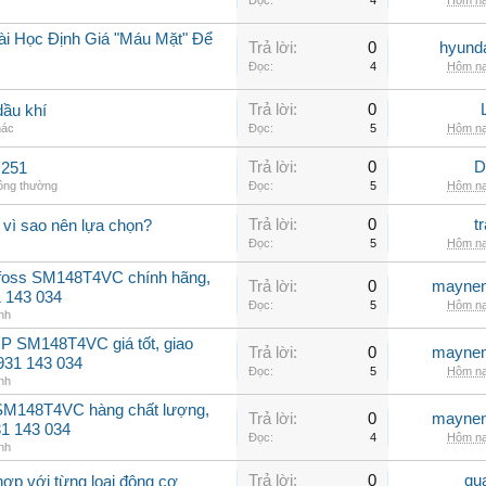
Đọc:
4
Hôm na
ài Học Định Giá "Máu Mặt" Để
Trả lời:
0
hyunda
Đọc:
4
Hôm na
Trả lời:
0
dầu khí
hác
Đọc:
5
Hôm na
Trả lời:
0
D
C251
hông thường
Đọc:
5
Hôm na
Trả lời:
0
t
 vì sao nên lựa chọn?
Đọc:
5
Hôm na
nfoss SM148T4VC chính hãng,
Trả lời:
0
maynen
31 143 034
Đọc:
5
Hôm na
nh
P SM148T4VC giá tốt, giao
Trả lời:
0
maynen
0931 143 034
Đọc:
5
Hôm na
nh
 SM148T4VC hàng chất lượng,
Trả lời:
0
maynen
31 143 034
Đọc:
4
Hôm na
nh
Trả lời:
0
qu
hợp với từng loại động cơ