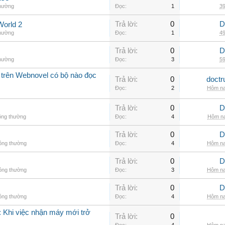
thường
Đọc:
1
39
Trả lời:
0
D
World 2
thường
Đọc:
1
49
Trả lời:
0
D
thường
Đọc:
3
59
 trên Webnovel có bộ nào đọc
Trả lời:
0
doctr
Đọc:
2
Hôm na
Trả lời:
0
D
ông thường
Đọc:
4
Hôm na
Trả lời:
0
D
hông thường
Đọc:
4
Hôm na
Trả lời:
0
D
hông thường
Đọc:
3
Hôm na
Trả lời:
0
D
hông thường
Đọc:
4
Hôm na
 Khi việc nhận máy mới trở
Trả lời:
0