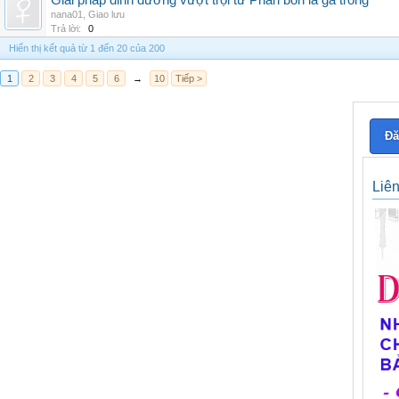
Giải pháp dinh dưỡng vượt trội từ Phân bón lá gà trống
nana01
,
Giao lưu
Trả lời:
0
Hiển thị kết quả từ 1 đến 20 của 200
1
2
3
4
5
6
→
10
Tiếp >
Đă
Liê