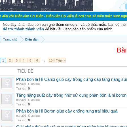
 đàn Cơ Điện - Diễn đàn Cơ điện là nơi chia sẽ kiến thức kinh nghiệm trong lãn
Nếu đây là lần đầu tiên bạn ghé thăm dmec.vn và có thắc mắc, bạn có th
để trở thành thành viên
để bắt đầu đăng bán sản phẩm của mình.
Trang chủ
Diễn đàn
Bài
1
2
3
4
5
6
→
10
Tiếp >
TIÊU ĐỀ
Phân bón lá Hi Canxi giúp cây trồng cứng cáp tăng năng su
nana01
,
Giao lưu
Trả lời:
0
Tăng năng suất cây trồng nhờ sử dụng phân bón lá hi boron
nana01
,
Giao lưu
Trả lời:
0
Phân bón lá Hi Boron giúp cây chống rụng trái hiệu quả
nana01
,
Giao lưu
Trả lời:
0