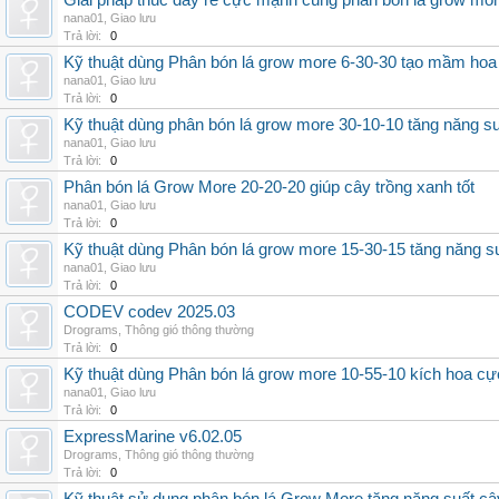
Giải pháp thúc đẩy rễ cực mạnh cùng phân bón lá grow mo
nana01
,
Giao lưu
Trả lời:
0
Kỹ thuật dùng Phân bón lá grow more 6-30-30 tạo mầm hoa
nana01
,
Giao lưu
Trả lời:
0
Kỹ thuật dùng phân bón lá grow more 30-10-10 tăng năng s
nana01
,
Giao lưu
Trả lời:
0
Phân bón lá Grow More 20-20-20 giúp cây trồng xanh tốt
nana01
,
Giao lưu
Trả lời:
0
Kỹ thuật dùng Phân bón lá grow more 15-30-15 tăng năng s
nana01
,
Giao lưu
Trả lời:
0
CODEV codev 2025.03
Drograms
,
Thông gió thông thường
Trả lời:
0
Kỹ thuật dùng Phân bón lá grow more 10-55-10 kích hoa cự
nana01
,
Giao lưu
Trả lời:
0
ExpressMarine v6.02.05
Drograms
,
Thông gió thông thường
Trả lời:
0