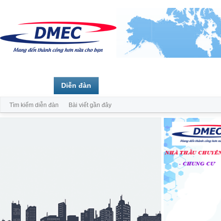
Trang chủ
Diễn đàn
Thành viên
Tìm kiếm diễn đàn
Bài viết gần đây