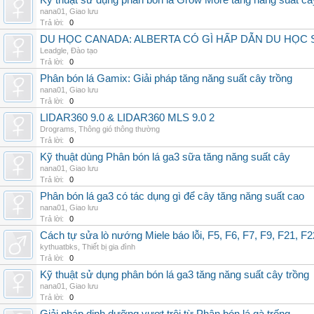
Kỹ thuật sử dụng phân bón lá Grow More tăng năng suất câ
nana01
,
Giao lưu
Trả lời:
0
DU HỌC CANADA: ALBERTA CÓ GÌ HẤP DẪN DU HỌC 
Leadgle
,
Đào tạo
Trả lời:
0
Phân bón lá Gamix: Giải pháp tăng năng suất cây trồng
nana01
,
Giao lưu
Trả lời:
0
LIDAR360 9.0 & LIDAR360 MLS 9.0 2
Drograms
,
Thông gió thông thường
Trả lời:
0
Kỹ thuật dùng Phân bón lá ga3 sữa tăng năng suất cây
nana01
,
Giao lưu
Trả lời:
0
Phân bón lá ga3 có tác dụng gì để cây tăng năng suất cao
nana01
,
Giao lưu
Trả lời:
0
Cách tự sửa lò nướng Miele báo lỗi, F5, F6, F7, F9, F21, F2
kythuatbks
,
Thiết bị gia đình
Trả lời:
0
Kỹ thuật sử dụng phân bón lá ga3 tăng năng suất cây trồng
nana01
,
Giao lưu
Trả lời:
0