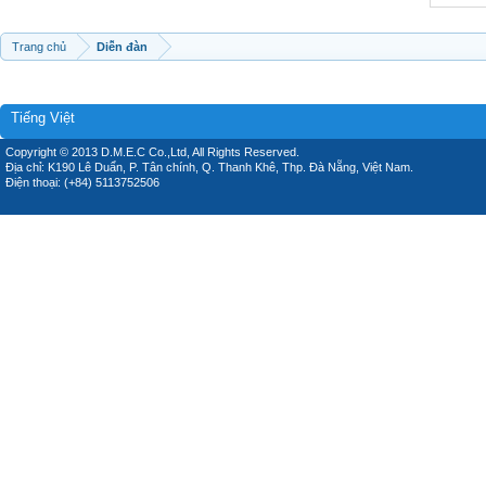
Trang chủ
Diễn đàn
Tiếng Việt
Copyright © 2013 D.M.E.C Co.,Ltd, All Rights Reserved.
Địa chỉ: K190 Lê Duẩn, P. Tân chính, Q. Thanh Khê, Thp. Đà Nẵng, Việt Nam.
Điện thoại: (+84) 5113752506