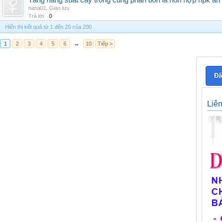
Tăng năng suất cây trồng cùng phân bón lá hỗn hợp npk an
nana01
,
Giao lưu
Trả lời:
0
Hiển thị kết quả từ 1 đến 20 của 200
1
2
3
4
5
6
→
10
Tiếp >
Đă
Liê