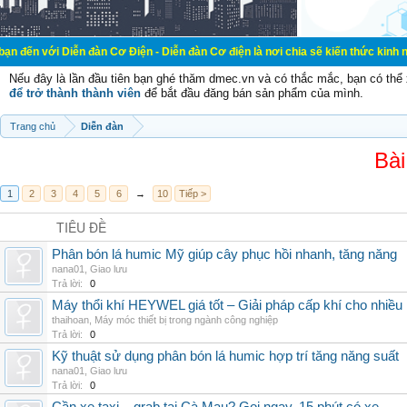
ễn đàn Cơ Điện - Diễn đàn Cơ điện là nơi chia sẽ kiến thức kinh nghiệm trong 
Nếu đây là lần đầu tiên bạn ghé thăm dmec.vn và có thắc mắc, bạn có th
để trở thành thành viên
để bắt đầu đăng bán sản phẩm của mình.
Trang chủ
Diễn đàn
Bài
1
2
3
4
5
6
→
10
Tiếp >
TIÊU ĐỀ
Phân bón lá humic Mỹ giúp cây phục hồi nhanh, tăng năng
nana01
,
Giao lưu
Trả lời:
0
Máy thổi khí HEYWEL giá tốt – Giải pháp cấp khí cho nhiều 
thaihoan
,
Máy móc thiết bị trong ngành công nghiệp
Trả lời:
0
Kỹ thuật sử dụng phân bón lá humic hợp trí tăng năng suất
nana01
,
Giao lưu
Trả lời:
0