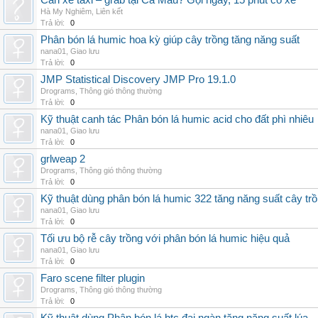
Cần xe taxi – grab tại Cà Mau? Gọi ngay, 15 phút có xe
Hà My Nghiêm
,
Liên kết
Trả lời:
0
Phân bón lá humic hoa kỳ giúp cây trồng tăng năng suất
nana01
,
Giao lưu
Trả lời:
0
JMP Statistical Discovery JMP Pro 19.1.0
Drograms
,
Thông gió thông thường
Trả lời:
0
Kỹ thuật canh tác Phân bón lá humic acid cho đất phì nhiêu
nana01
,
Giao lưu
Trả lời:
0
grlweap 2
Drograms
,
Thông gió thông thường
Trả lời:
0
Kỹ thuật dùng phân bón lá humic 322 tăng năng suất cây tr
nana01
,
Giao lưu
Trả lời:
0
Tối ưu bộ rễ cây trồng với phân bón lá humic hiệu quả
nana01
,
Giao lưu
Trả lời:
0
Faro scene filter plugin
Drograms
,
Thông gió thông thường
Trả lời:
0