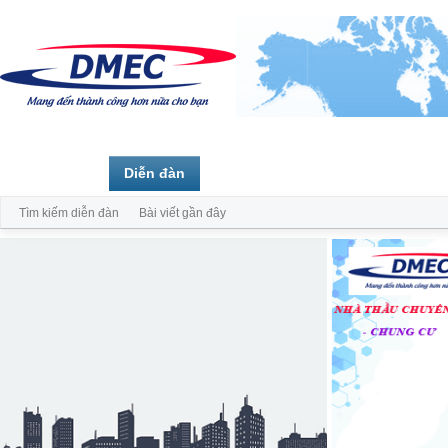
Trang chủ
Diễn đàn
Thành viên
Tìm kiếm diễn đàn
Bài viết gần đây