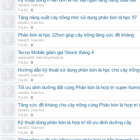
Kỹ thuật dùng Phân bón lá htc đại ngàn tăng năng suất lúa
nana01
,
Giao lưu
Trả lời:
0
Tăng năng suất cây trồng nhờ sử dụng phân bón lá hpc 97
nana01
,
Giao lưu
Trả lời:
0
Phân bón lá hpc 22hxn giúp cây trồng tăng sức đề kháng
nana01
,
Giao lưu
Trả lời:
0
Tecno Mobile giảm giá Shock tháng 4
namtran08
,
Điện thoại Android
Trả lời:
9
Hướng dẫn kỹ thuật sử dụng phân bón lá hpc cho cây trồng
nana01
,
Giao lưu
Trả lời:
0
Tối ưu dinh dưỡng đất cùng Phân bón lá hợp trí super humi
nana01
,
Giao lưu
Trả lời:
0
Tăng sức đề kháng cho cây trồng cùng Phân bón lá hợp trí 
nana01
,
Giao lưu
Trả lời:
0
Kỹ thuật dùng phân bón lá hợp trí tối ưu dinh dưỡng cây
nana01
,
Giao lưu
Trả lời:
0