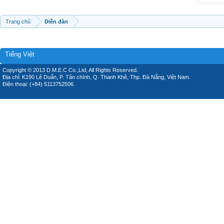
Trang chủ
Diễn đàn
Tiếng Việt
Copyright © 2013 D.M.E.C Co.,Ltd, All Rights Reserved.
Địa chỉ: K190 Lê Duẩn, P. Tân chính, Q. Thanh Khê, Thp. Đà Nẵng, Việt Nam.
Điện thoại: (+84) 5113752506