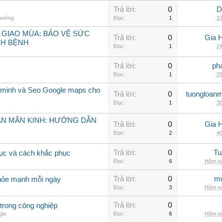
Trả lời:
0
D
thường
Đọc:
1
13
 GIAO MÙA: BẢO VỆ SỨC
Trả lời:
0
Gia 
CH BỆNH
Đọc:
1
24
Trả lời:
0
ph
Đọc:
1
25
 minh và Seo Google maps cho
Trả lời:
0
tuongloanm
Đọc:
1
30
ẠN MÃN KINH: HƯỚNG DẪN
Trả lời:
0
Gia 
Đọc:
2
40
Trả lời:
0
Tu
rục và cách khắc phục
Đọc:
6
Hôm na
Trả lời:
0
mu
khỏe mạnh mỗi ngày
Đọc:
3
Hôm na
Trả lời:
0
trong công nghiệp
gia
Đọc:
6
Hôm na