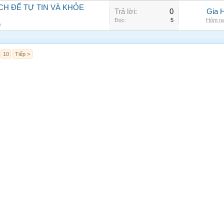
CH ĐỂ TỰ TIN VÀ KHỎE
Trả lời:
0
Gia 
Đọc:
5
Hôm na
e
10
Tiếp >