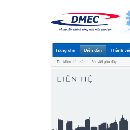
Trang chủ
Diễn đàn
Thành vi
Tìm kiếm diễn đàn
Bài viết gần đây