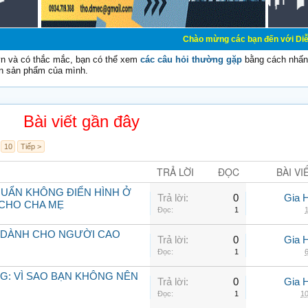
Chào mừng các bạn đến với Diễn đàn Cơ Điện -
vn và có thắc mắc, bạn có thể xem
các câu hỏi thường gặp
bằng cách nhấn 
n sản phẩm của mình.
Bài viết gần đây
10
Tiếp >
TRẢ LỜI
ĐỌC
BÀI VI
KHUẨN KHÔNG ĐIỂN HÌNH Ở
Trả lời:
0
Gia 
CHO CHA MẸ
Đọc:
1
1
 DÀNH CHO NGƯỜI CAO
Trả lời:
0
Gia 
Đọc:
1
6
G: VÌ SAO BẠN KHÔNG NÊN
Trả lời:
0
Gia 
Đọc:
1
10