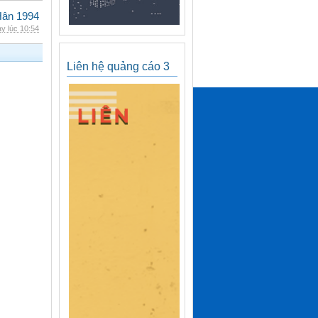
Hân 1994
y lúc 10:54
Liên hệ quảng cáo 3