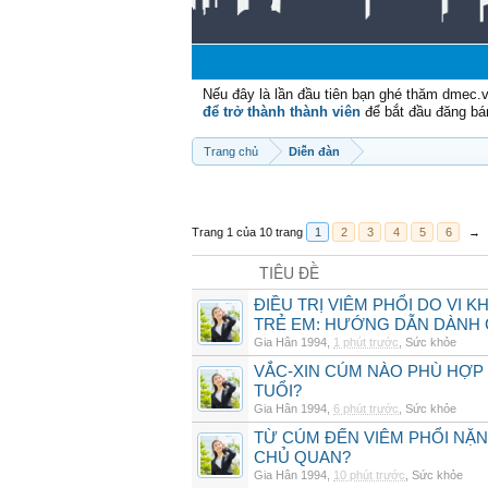
Nếu đây là lần đầu tiên bạn ghé thăm dmec.
để trở thành thành viên
để bắt đầu đăng bá
Trang chủ
Diễn đàn
Trang 1 của 10 trang
1
2
3
4
5
6
→
TIÊU ĐỀ
ĐIỀU TRỊ VIÊM PHỔI DO VI 
TRẺ EM: HƯỚNG DẪN DÀNH 
Gia Hân 1994
,
1 phút trước
,
Sức khỏe
VẮC-XIN CÚM NÀO PHÙ HỢP
TUỔI?
Gia Hân 1994
,
6 phút trước
,
Sức khỏe
TỪ CÚM ĐẾN VIÊM PHỔI NẶN
CHỦ QUAN?
Gia Hân 1994
,
10 phút trước
,
Sức khỏe