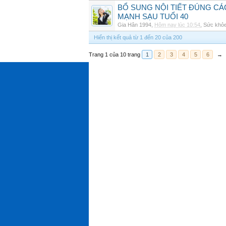
BỔ SUNG NỘI TIẾT ĐÚNG CÁ
MẠNH SẠU TUỔI 40
Gia Hân 1994
,
Hôm nay lúc 10:54
,
Sức khỏ
Hiển thị kết quả từ 1 đến 20 của 200
Trang 1 của 10 trang
1
2
3
4
5
6
→