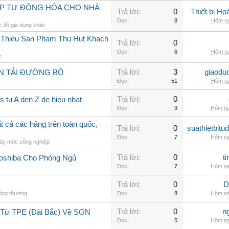
ÁP TỰ ĐỘNG HÓA CHO NHÀ
Trả lời:
0
Thiết bị H
Đọc:
8
Hôm na
 đồ gia dụng khác
i Thieu San Pham Thu Hut Khach
Trả lời:
0
Đọc:
6
Hôm na
c
Trả lời:
3
giaodu
N TẢI ĐƯỜNG BỘ
Đọc:
51
Hôm na
Trả lời:
0
 tu A den Z de hieu nhat
Đọc:
9
Hôm na
 cả các hãng trên toàn quốc,
Trả lời:
0
suathietbit
Đọc:
7
Hôm na
áy móc công nghiệp
Trả lời:
0
t
Toshiba Cho Phòng Ngủ
Đọc:
7
Hôm na
Trả lời:
0
D
hông thường
Đọc:
8
Hôm na
Trả lời:
0
n
 Từ TPE (Đài Bắc) Về SGN
Đọc:
5
Hôm na