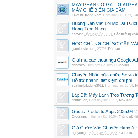
MÁY PHÂN CỠ GÀ – GIẢI PH
MÁY CHẾ BIẾN GIA CẦM
Thiết bị Hoàng Nam
,
Hôm nay lúc 11:23
,
Các
Huong Dan Viet Loi Mo Dau Gio
Hang Tiem Nang
seoviet
,
Hôm nay lúc 11:21
,
Các thiết bị khá
HỌC CHỨNG CHỈ SƠ CẤP VẬ
giaoducvietnam
,
2/7/26
,
Đào tạo
Giai ma cac thuat ngu Google Ads
danaseo
,
Hôm nay lúc 10:59
,
Giao lưu
Chuyên Nhận sửa chữa Servo tất
Hỗ trợ nhanh, tiết kiệm chi phí
suathietbitudong3011
,
Hôm nay lúc 10:58
,
M
Lắp Đặt Máy Lạnh Treo Tường 
tinhtrieuan
,
Hôm nay lúc 10:57
,
Máy lạnh
Geotic Products Apps 2025.04 2
Drograms
,
Hôm nay lúc 10:56
,
Thông gió t
Giá Cước Vận Chuyển Hàng Air
nguyetnga
,
Hôm nay lúc 10:55
,
Giao lưu