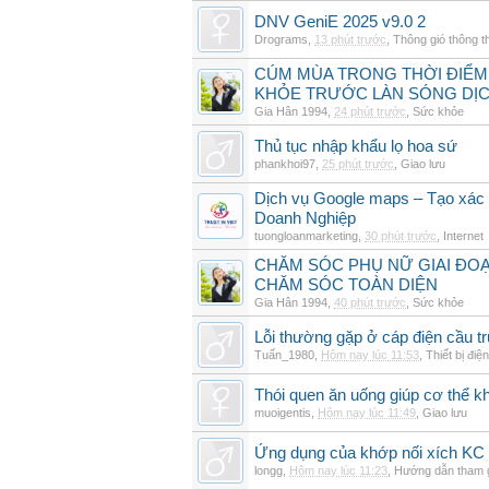
DNV GeniE 2025 v9.0 2
Drograms
,
13 phút trước
,
Thông gió thông 
CÚM MÙA TRONG THỜI ĐIỂM
KHỎE TRƯỚC LÀN SÓNG DỊ
Gia Hân 1994
,
24 phút trước
,
Sức khỏe
Thủ tục nhập khẩu lọ hoa sứ
phankhoi97
,
25 phút trước
,
Giao lưu
Dịch vụ Google maps – Tạo xác
Doanh Nghiệp
tuongloanmarketing
,
30 phút trước
,
Internet
CHĂM SÓC PHỤ NỮ GIAI ĐO
CHĂM SÓC TOÀN DIỆN
Gia Hân 1994
,
40 phút trước
,
Sức khỏe
Lỗi thường gặp ở cáp điện cầu t
Tuấn_1980
,
Hôm nay lúc 11:53
,
Thiết bị điện
Thói quen ăn uống giúp cơ thể 
muoigentis
,
Hôm nay lúc 11:49
,
Giao lưu
Ứng dụng của khớp nối xích KC 
longg
,
Hôm nay lúc 11:23
,
Hướng dẫn tham 