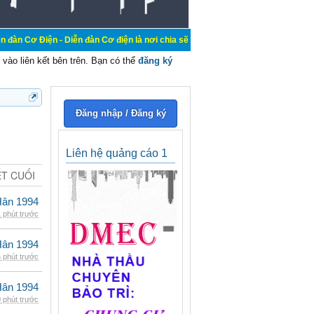
 Diễn đàn Cơ điện là nơi chia sẽ kiến thức kinh nghiệm trong lãnh vực cơ điện
vào liên kết bên trên. Bạn có thể
đăng ký
Đăng nhập / Đăng ký
Liên hệ quảng cáo 1
ẾT CUỐI
Hân 1994
 phút trước
Hân 1994
 phút trước
Hân 1994
 phút trước