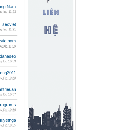
oàng Nam
y lúc 11:23
seoviet
y lúc 11:21
cvietnam
y lúc 11:09
danaseo
y lúc 10:59
udong3011
y lúc 10:58
inhtrieuan
y lúc 10:57
rograms
y lúc 10:56
guyetnga
y lúc 10:55