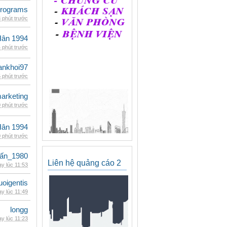
rograms
 phút trước
Hân 1994
 phút trước
ankhoi97
 phút trước
arketing
 phút trước
Hân 1994
 phút trước
ấn_1980
Liên hệ quảng cáo 2
y lúc 11:53
oigentis
y lúc 11:49
longg
y lúc 11:23