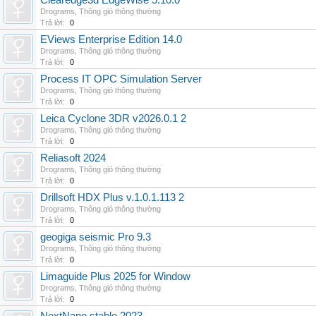
Clearedge3d EdgeWise 5.10.0
Drograms
,
Thông gió thông thường
Trả lời:
0
EViews Enterprise Edition 14.0
Drograms
,
Thông gió thông thường
Trả lời:
0
Process IT OPC Simulation Server
Drograms
,
Thông gió thông thường
Trả lời:
0
Leica Cyclone 3DR v2026.0.1 2
Drograms
,
Thông gió thông thường
Trả lời:
0
Reliasoft 2024
Drograms
,
Thông gió thông thường
Trả lời:
0
Drillsoft HDX Plus v.1.0.1.113 2
Drograms
,
Thông gió thông thường
Trả lời:
0
geogiga seismic Pro 9.3
Drograms
,
Thông gió thông thường
Trả lời:
0
Limaguide Plus 2025 for Window
Drograms
,
Thông gió thông thường
Trả lời:
0