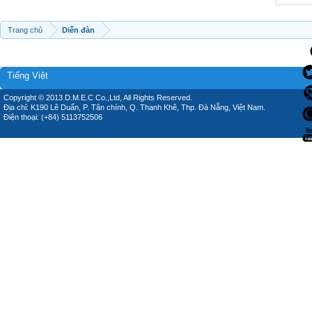
Trang chủ
Diễn đàn
Tiếng Việt
Copyright © 2013 D.M.E.C Co.,Ltd, All Rights Reserved.
Địa chỉ: K190 Lê Duẩn, P. Tân chính, Q. Thanh Khê, Thp. Đà Nẵng, Việt Nam.
Điện thoại: (+84) 5113752506