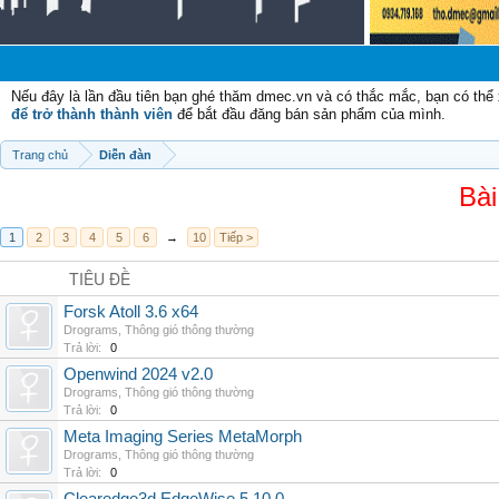
Nếu đây là lần đầu tiên bạn ghé thăm dmec.vn và có thắc mắc, bạn có th
để trở thành thành viên
để bắt đầu đăng bán sản phẩm của mình.
Trang chủ
Diễn đàn
Bài
1
2
3
4
5
6
→
10
Tiếp >
TIÊU ĐỀ
Forsk Atoll 3.6 x64
Drograms
,
Thông gió thông thường
Trả lời:
0
Openwind 2024 v2.0
Drograms
,
Thông gió thông thường
Trả lời:
0
Meta Imaging Series MetaMorph
Drograms
,
Thông gió thông thường
Trả lời:
0