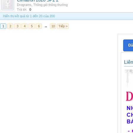
Cimatron 2026 SP2 2
Drograms
,
Thông gió thông thường
Trả lời:
0
Hiển thị kết quả từ 1 đến 20 của 200
1
2
3
4
5
6
→
10
Tiếp >
Đă
Liê