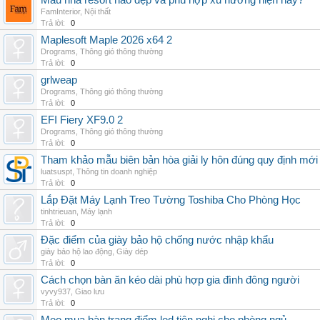
Mẫu nhà resort nào đẹp và phù hợp xu hướng hiện nay?
FamInterior
,
Nội thất
Trả lời:
0
Maplesoft Maple 2026 x64 2
Drograms
,
Thông gió thông thường
Trả lời:
0
grlweap
Drograms
,
Thông gió thông thường
Trả lời:
0
EFI Fiery XF9.0 2
Drograms
,
Thông gió thông thường
Trả lời:
0
Tham khảo mẫu biên bản hòa giải ly hôn đúng quy định mới
luatsuspt
,
Thông tin doanh nghiệp
Trả lời:
0
Lắp Đặt Máy Lạnh Treo Tường Toshiba Cho Phòng Học
tinhtrieuan
,
Máy lạnh
Trả lời:
0
Đặc điểm của giày bảo hộ chống nước nhập khẩu
giày bảo hộ lao động
,
Giày dép
Trả lời:
0
Cách chọn bàn ăn kéo dài phù hợp gia đình đông người
vyvy937
,
Giao lưu
Trả lời:
0