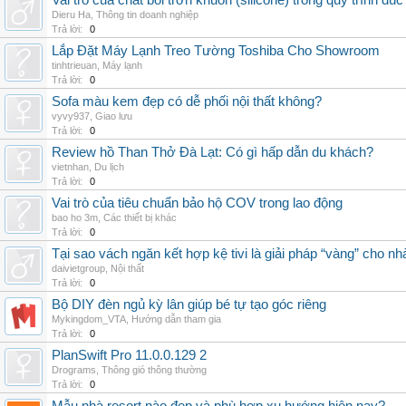
Vai trò của chất bôi trơn khuôn (silicone) trong quy trình đ
Dieru Ha
,
Thông tin doanh nghiệp
Trả lời:
0
Lắp Đặt Máy Lạnh Treo Tường Toshiba Cho Showroom
tinhtrieuan
,
Máy lạnh
Trả lời:
0
Sofa màu kem đẹp có dễ phối nội thất không?
vyvy937
,
Giao lưu
Trả lời:
0
Review hồ Than Thở Đà Lạt: Có gì hấp dẫn du khách?
vietnhan
,
Du lịch
Trả lời:
0
Vai trò của tiêu chuẩn bảo hộ COV trong lao động
bao ho 3m
,
Các thiết bị khác
Trả lời:
0
Tại sao vách ngăn kết hợp kệ tivi là giải pháp “vàng” cho nh
daivietgroup
,
Nội thất
Trả lời:
0
Bộ DIY đèn ngủ kỳ lân giúp bé tự tạo góc riêng
Mykingdom_VTA
,
Hướng dẫn tham gia
Trả lời:
0
PlanSwift Pro 11.0.0.129 2
Drograms
,
Thông gió thông thường
Trả lời:
0