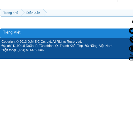
Trang chủ
Diễn đàn
Tiếng Việt
Copyright © 2013 D.M.E.C Co.,Ltd, All Rights Reserved.
Địa chỉ: K190 Lê Duẩn, P. Tân chính, Q. Thanh Khê, Thp. Đà Nẵng, Việt Nam.
Điện thoại: (+84) 5113752506