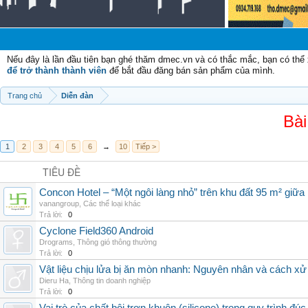
C
Nếu đây là lần đầu tiên bạn ghé thăm dmec.vn và có thắc mắc, bạn có th
để trở thành thành viên
để bắt đầu đăng bán sản phẩm của mình.
Trang chủ
Diễn đàn
Bài
1
2
3
4
5
6
→
10
Tiếp >
TIÊU ĐỀ
Concon Hotel – “Một ngôi làng nhỏ” trên khu đất 95 m² giữa
vanangroup
,
Các thể loại khác
Trả lời:
0
Cyclone Field360 Android
Drograms
,
Thông gió thông thường
Trả lời:
0
Vật liệu chịu lửa bị ăn mòn nhanh: Nguyên nhân và cách xử 
Dieru Ha
,
Thông tin doanh nghiệp
Trả lời:
0