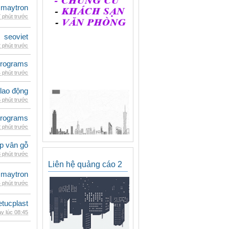
maytron
 phút trước
seoviet
 phút trước
rograms
 phút trước
 lao động
 phút trước
rograms
 phút trước
p vân gỗ
 phút trước
Liên hệ quảng cáo 2
maytron
 phút trước
etucplast
y lúc 08:45