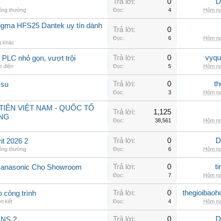
Trả lời:
0
D
hông thường
Đọc:
4
Hôm na
sigma HFS25 Dantek uy tín dành
Trả lời:
0
Đọc:
6
Hôm na
g khác
Trả lời:
0
vyqu
PLC nhỏ gọn, vượt trội
ơ điện
Đọc:
5
Hôm na
Trả lời:
0
th
 su
Đọc:
3
Hôm na
IÊN VIỆT NAM - QUỐC TỔ
Trả lời:
1,125
NG
Đọc:
38,561
Hôm na
Trả lời:
0
D
t 2026 2
hông thường
Đọc:
6
Hôm na
Trả lời:
0
t
Panasonic Cho Showroom
Đọc:
7
Hôm na
Trả lời:
0
thegioibaoh
o công trình
ên kết
Đọc:
4
Hôm na
Trả lời:
0
D
INS 2