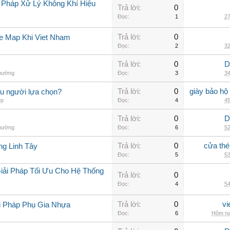
 Pháp Xử Lý Không Khí Hiệu
Trả lời:
0
Đọc:
1
27
Trả lời:
0
e Map Khi Viet Nham
Đọc:
2
32
Trả lời:
0
D
thường
Đọc:
3
34
Trả lời:
0
giày bảo hộ
ều người lựa chọn?
ép
Đọc:
4
45
Trả lời:
0
D
thường
Đọc:
6
52
Trả lời:
0
cửa thé
ng Linh Tây
Đọc:
5
53
iải Pháp Tối Ưu Cho Hệ Thống
Trả lời:
0
Đọc:
4
54
Trả lời:
0
vi
i Pháp Phụ Gia Nhựa
Đọc:
6
Hôm na