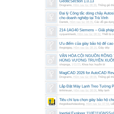
GeoticSection 1.0.13
Drograms
,
Hôm nay lúc 08:39
,
Thông gió t
Đại lý Công tắc dòng chảy Auto
cho doanh nghiệp tại Trà Vinh
Dantek
,
Hôm nay lúc 08:35
,
Các đồ gia dụn
214-1AG40 Siemens – Giải pháp 
vyquantriweb
,
Hôm nay lúc 08:32
,
Thiết bị c
Ưu điểm của giày bảo hộ đế cao
thegioigiay
,
Hôm nay lúc 08:16
,
Giày dép
VĂN HÓA CỘI NGUỒN RỒNG T
HÙNG VƯƠNG TRUYỀN XUỐ
shopoga
,
1/11/23
,
Khoa học huyền bí
MagiCAD 2026 for AutoCAD Revi
Drograms
,
Hôm nay lúc 08:08
,
Thông gió t
Lắp Đặt Máy Lạnh Treo Tường 
tinhtrieuan
,
Hôm nay lúc 08:06
,
Máy lạnh
Tiêu chí lựa chọn giày bảo hộ ch
thegioibaoholaodong
,
Hôm nay lúc 07:59
,
Li
Inertial Explorer 11(IE11)GNSS+