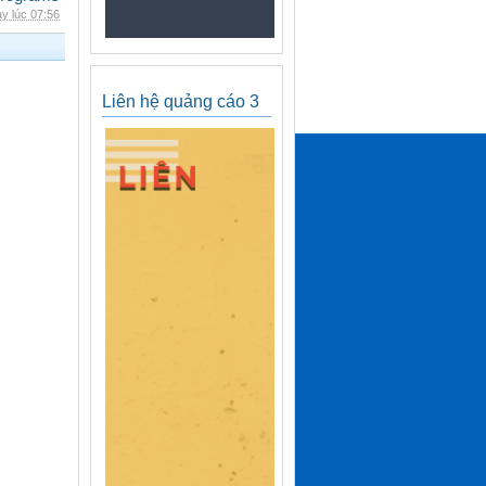
y lúc 07:56
Liên hệ quảng cáo 3