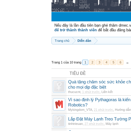
Nếu đây là lần đầu tiên bạn ghé thăm dmec.
để trở thành thành viên
để bắt đầu đăng bá
Trang chủ
Diễn đàn
Trang 1 của 10 trang
1
2
3
4
5
6
→
TIÊU ĐỀ
Quà tặng chăm sóc sức khỏe cho
cho mọi dịp đặc biệt
thucucnt
,
1 phút trước
,
Liên kết
Vì sao định lý Pythagoras là kiến
Robotics?
Mykingdom_VTA
,
21 phút trước
,
Hướng dẫn 
Lắp Đặt Máy Lạnh Treo Tường 
tinhtrieuan
,
27 phút trước
,
Máy lạnh