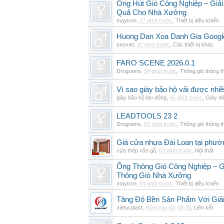
Ống Hút Gió Công Nghiệp – Giải
Quả Cho Nhà Xưởng
maytron
,
27 phút trước
,
Thiết bị điều khiển
Huong Dan Xoa Danh Gia Googl
seoviet
,
32 phút trước
,
Các thiết bị khác
FARO SCENE 2026.0.1
Drograms
,
34 phút trước
,
Thông gió thông 
Vì sao giày bảo hộ vải được nhi
giày bảo hộ lao động
,
45 phút trước
,
Giày d
LEADTOOLS 23 2
Drograms
,
52 phút trước
,
Thông gió thông 
Giá cửa nhựa Đài Loan tại phườ
cửa thép vân gỗ
,
53 phút trước
,
Nội thất
Ống Thông Gió Công Nghiệp – G
Thông Gió Nhà Xưởng
maytron
,
54 phút trước
,
Thiết bị điều khiển
Tăng Độ Bền Sản Phẩm Với Giả
vietucplast
,
Hôm nay lúc 08:45
,
Liên kết