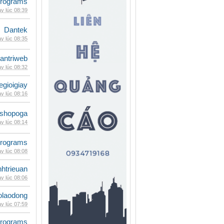
rograms
y lúc 08:39
Dantek
y lúc 08:35
antriweb
y lúc 08:32
egioigiay
y lúc 08:16
shopoga
y lúc 08:14
rograms
y lúc 08:08
inhtrieuan
y lúc 08:06
olaodong
y lúc 07:59
rograms