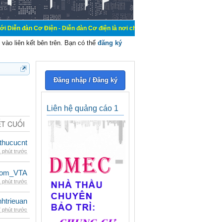
Điện - Diễn đàn Cơ điện là nơi chia sẽ kiến thức kinh nghiệm trong lãnh vực c
vào liên kết bên trên. Bạn có thể
đăng ký
Đăng nhập / Đăng ký
Liên hệ quảng cáo 1
ẾT CUỐI
thucucnt
 phút trước
dom_VTA
 phút trước
inhtrieuan
 phút trước