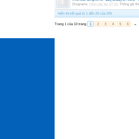
Drograms
,
Hôm nay lúc 07:56
,
Thông gió t
Hiển thị kết quả từ 1 đến 20 của 200
Trang 1 của 10 trang
1
2
3
4
5
6
→