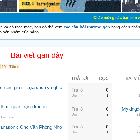
Chào mừng các bạn đến với Diễn đàn Cơ 
vn và có thắc mắc, bạn có thể xem
các câu hỏi thường gặp
bằng cách nhấn 
n sản phẩm của mình.
Bài viết gần đây
10
Tiếp >
TRẢ LỜI
ĐỌC
BÀI VI
 nam giới – Lựa chọn ý nghĩa
Trả lời:
0
Đọc:
1
1
 thức quan trọng khi học
Trả lời:
0
Myking
Đọc:
2
21
tham gia
Trả lời:
0
t
Panasonic Cho Văn Phòng Nhỏ
Đọc:
1
27