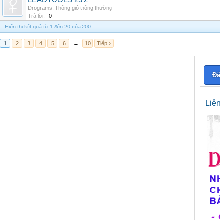
LEADTOOLS 23 2
Drograms
,
Thông gió thông thường
Trả lời:
0
Hiển thị kết quả từ 1 đến 20 của 200
1
2
3
4
5
6
→
10
Tiếp >
Đă
Liê