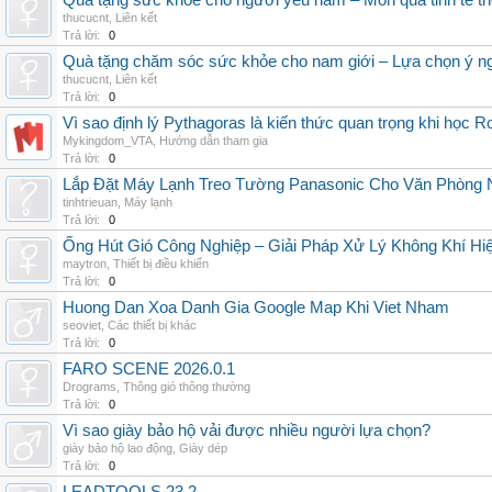
Quà tặng sức khỏe cho người yêu nam – Món quà tinh tế th
thucucnt
,
Liên kết
Trả lời:
0
Quà tặng chăm sóc sức khỏe cho nam giới – Lựa chọn ý ngh
thucucnt
,
Liên kết
Trả lời:
0
Vì sao định lý Pythagoras là kiến thức quan trọng khi học R
Mykingdom_VTA
,
Hướng dẫn tham gia
Trả lời:
0
Lắp Đặt Máy Lạnh Treo Tường Panasonic Cho Văn Phòng 
tinhtrieuan
,
Máy lạnh
Trả lời:
0
Ống Hút Gió Công Nghiệp – Giải Pháp Xử Lý Không Khí H
maytron
,
Thiết bị điều khiển
Trả lời:
0
Huong Dan Xoa Danh Gia Google Map Khi Viet Nham
seoviet
,
Các thiết bị khác
Trả lời:
0
FARO SCENE 2026.0.1
Drograms
,
Thông gió thông thường
Trả lời:
0
Vì sao giày bảo hộ vải được nhiều người lựa chọn?
giày bảo hộ lao động
,
Giày dép
Trả lời:
0