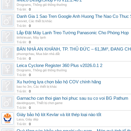
Melco DesignShop Pro v12.2.48 2
Drograms
,
Thông gió thông thường
Trả lời:
0
Danh Gia 1 Sao Tren Google Anh Huong The Nao Co Thuc
seoviet
,
Các thiết bị khác
Trả lời:
0
Lắp Đặt Máy Lạnh Treo Tường Panasonic Cho Phòng Họp
tinhtrieuan
,
Máy lạnh
Trả lời:
0
BÁN NHÀ AN KHÁNH, TP. THỦ ĐỨC – 61,3M², ĐANG CH
phuongchau
,
Mua bán nhà đất
Trả lời:
0
Leica Cyclone Register 360 Plus v2026.0.1 2
Drograms
,
Thông gió thông thường
Trả lời:
0
Xu hướng lựa chọn bảo hộ COV chính hãng
bao ho 3m
,
Các thiết bị khác
Trả lời:
0
Garnacho can thoi gian hoi phuc sau su co voi BG Pathum
davidnguyen
,
Thiết bị chơi game
Trả lời:
0
Giày bảo hộ lót Kevlar và lót thép loại nào tốt
Lasa
,
Giày dép
Trả lời:
0