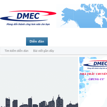
Trang chủ
Diễn đàn
Thành viên
Tìm kiếm diễn đàn
Bài viết gần đây