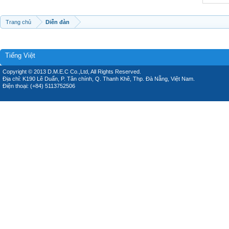
Trang chủ
Diễn đàn
Tiếng Việt
Copyright © 2013 D.M.E.C Co.,Ltd, All Rights Reserved.
Địa chỉ: K190 Lê Duẩn, P. Tân chính, Q. Thanh Khê, Thp. Đà Nẵng, Việt Nam.
Điện thoại: (+84) 5113752506