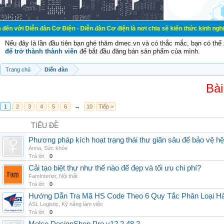
đàn Cơ Điện - Diễn đàn Cơ điện là nơi chia sẽ kiến thức kinh nghiệm trong lãn
Nếu đây là lần đầu tiên bạn ghé thăm dmec.vn và có thắc mắc, bạn có th
để trở thành thành viên
để bắt đầu đăng bán sản phẩm của mình.
Trang chủ
Diễn đàn
Bài
1
2
3
4
5
6
→
10
Tiếp >
TIÊU ĐỀ
Phương pháp kích hoạt trạng thái thư giãn sâu để bảo vệ h
Anna
,
Sức khỏe
Trả lời:
0
Cải tạo biệt thự như thế nào để đẹp và tối ưu chi phí?
FamInterior
,
Nội thất
Trả lời:
0
Hướng Dẫn Tra Mã HS Code Theo 6 Quy Tắc Phân Loại H
ASL Logistic
,
Kỹ năng làm việc
Trả lời:
0