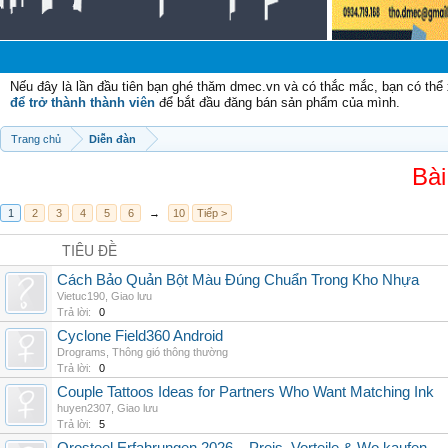
C
Nếu đây là lần đầu tiên bạn ghé thăm dmec.vn và có thắc mắc, bạn có th
để trở thành thành viên
để bắt đầu đăng bán sản phẩm của mình.
Trang chủ
Diễn đàn
Bài
1
2
3
4
5
6
→
10
Tiếp >
TIÊU ĐỀ
Cách Bảo Quản Bột Màu Đúng Chuẩn Trong Kho Nhựa
Vietuc190
,
Giao lưu
Trả lời:
0
Cyclone Field360 Android
Drograms
,
Thông gió thông thường
Trả lời:
0
Couple Tattoos Ideas for Partners Who Want Matching Ink
huyen2307
,
Giao lưu
Trả lời:
5