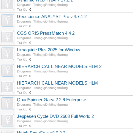
Dynamic Web TWAIN 17.2.1
Drograms
,
Thông gió thông thường
Trả lời:
0
Geoscience ANALYST Pro v.4.7.1 2
Drograms
,
Thông gió thông thường
Trả lời:
0
CGS ORIS PressMatch 4.4 2
Drograms
,
Thông gió thông thường
Trả lời:
0
Limaguide Plus 2025 for Window
Drograms
,
Thông gió thông thường
Trả lời:
0
HIERARCHICAL LINEAR MODELS HLM 2
Drograms
,
Thông gió thông thường
Trả lời:
0
HIERARCHICAL LINEAR MODELS HLM
Drograms
,
Thông gió thông thường
Trả lời:
0
QuadSpinner Gaea 2.2.9 Enterprise
Drograms
,
Thông gió thông thường
Trả lời:
0
Jeppesen Cycle DVD 2608 Full World 2
Drograms
,
Thông gió thông thường
Trả lời:
0