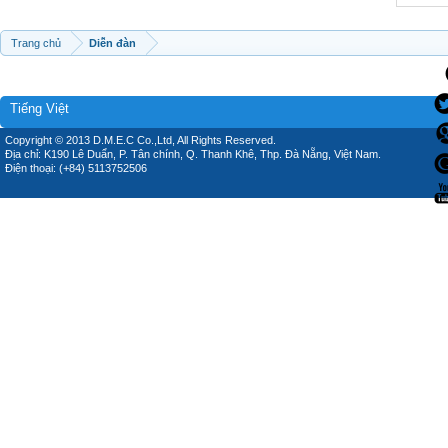
Trang chủ
Diễn đàn
Tiếng Việt
Copyright © 2013 D.M.E.C Co.,Ltd, All Rights Reserved.
Địa chỉ: K190 Lê Duẩn, P. Tân chính, Q. Thanh Khê, Thp. Đà Nẵng, Việt Nam.
Điện thoại: (+84) 5113752506