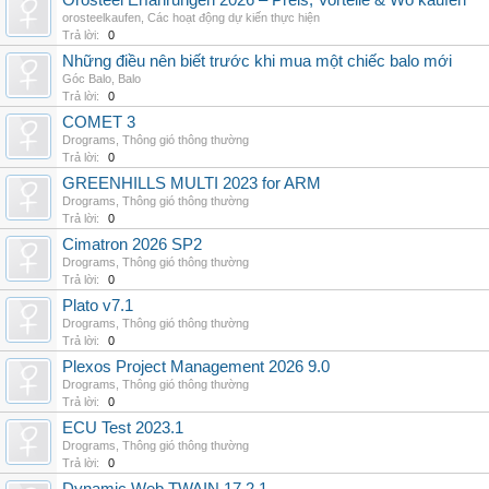
Orosteel Erfahrungen 2026 – Preis, Vorteile & Wo kaufen
orosteelkaufen
,
Các hoạt động dự kiến thực hiện
Trả lời:
0
Những điều nên biết trước khi mua một chiếc balo mới
Góc Balo
,
Balo
Trả lời:
0
COMET 3
Drograms
,
Thông gió thông thường
Trả lời:
0
GREENHILLS MULTI 2023 for ARM
Drograms
,
Thông gió thông thường
Trả lời:
0
Cimatron 2026 SP2
Drograms
,
Thông gió thông thường
Trả lời:
0
Plato v7.1
Drograms
,
Thông gió thông thường
Trả lời:
0
Plexos Project Management 2026 9.0
Drograms
,
Thông gió thông thường
Trả lời:
0
ECU Test 2023.1
Drograms
,
Thông gió thông thường
Trả lời:
0