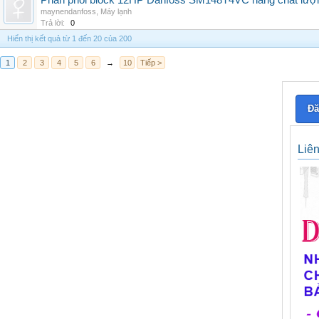
Phân phối block 12HP Danfoss SM148T4VC hàng chất lượng,
maynendanfoss
,
Máy lạnh
Trả lời:
0
Hiển thị kết quả từ 1 đến 20 của 200
1
2
3
4
5
6
→
10
Tiếp >
Đă
Liê