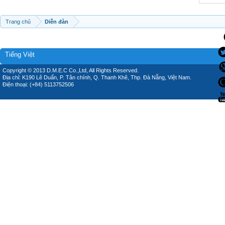
Trang chủ
Diễn đàn
Tiếng Việt
Copyright © 2013 D.M.E.C Co.,Ltd, All Rights Reserved.
Địa chỉ: K190 Lê Duẩn, P. Tân chính, Q. Thanh Khê, Thp. Đà Nẵng, Việt Nam.
Điện thoại: (+84) 5113752506