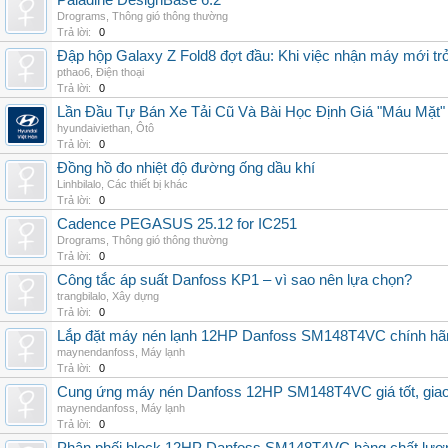
Paladine DesignBase 6.2
Drograms
,
Thông gió thông thường
Trả lời:
0
Đập hộp Galaxy Z Fold8 đợt đầu: Khi việc nhận máy mới tr
pthao6
,
Điện thoại
Trả lời:
0
Lần Đầu Tự Bán Xe Tải Cũ Và Bài Học Định Giá "Máu Mặt"
hyundaiviethan
,
Ôtô
Trả lời:
0
Đồng hồ đo nhiệt độ đường ống dầu khí
Linhbilalo
,
Các thiết bị khác
Trả lời:
0
Cadence PEGASUS 25.12 for IC251
Drograms
,
Thông gió thông thường
Trả lời:
0
Công tắc áp suất Danfoss KP1 – vì sao nên lựa chọn?
trangbilalo
,
Xây dựng
Trả lời:
0
Lắp đặt máy nén lạnh 12HP Danfoss SM148T4VC chính hãng, 
maynendanfoss
,
Máy lạnh
Trả lời:
0
Cung ứng máy nén Danfoss 12HP SM148T4VC giá tốt, giao h
maynendanfoss
,
Máy lạnh
Trả lời:
0