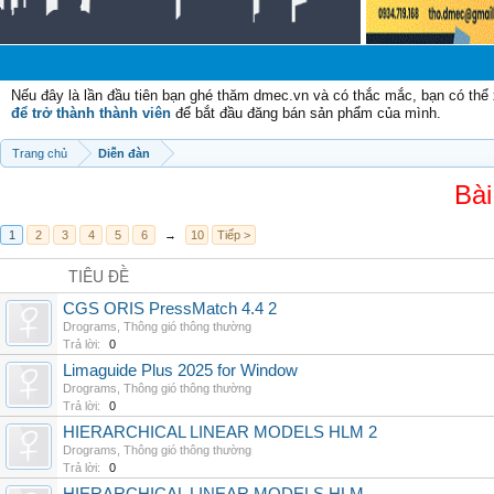
Nếu đây là lần đầu tiên bạn ghé thăm dmec.vn và có thắc mắc, bạn có th
để trở thành thành viên
để bắt đầu đăng bán sản phẩm của mình.
Trang chủ
Diễn đàn
Bài
1
2
3
4
5
6
→
10
Tiếp >
TIÊU ĐỀ
CGS ORIS PressMatch 4.4 2
Drograms
,
Thông gió thông thường
Trả lời:
0
Limaguide Plus 2025 for Window
Drograms
,
Thông gió thông thường
Trả lời:
0
HIERARCHICAL LINEAR MODELS HLM 2
Drograms
,
Thông gió thông thường
Trả lời:
0