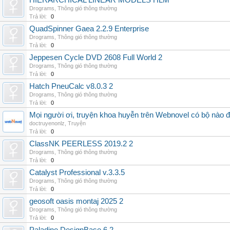
HIERARCHICAL LINEAR MODELS HLM
Drograms
,
Thông gió thông thường
Trả lời:
0
QuadSpinner Gaea 2.2.9 Enterprise
Drograms
,
Thông gió thông thường
Trả lời:
0
Jeppesen Cycle DVD 2608 Full World 2
Drograms
,
Thông gió thông thường
Trả lời:
0
Hatch PneuCalc v8.0.3 2
Drograms
,
Thông gió thông thường
Trả lời:
0
Mọi người ơi, truyện khoa huyễn trên Webnovel có bộ nào
doctruyenonlz
,
Truyện
Trả lời:
0
ClassNK PEERLESS 2019.2 2
Drograms
,
Thông gió thông thường
Trả lời:
0
Catalyst Professional v.3.3.5
Drograms
,
Thông gió thông thường
Trả lời:
0
geosoft oasis montaj 2025 2
Drograms
,
Thông gió thông thường
Trả lời:
0