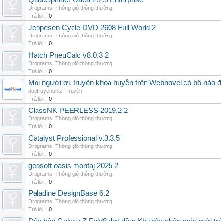
QuadSpinner Gaea 2.2.9 Enterprise
Drograms
,
Thông gió thông thường
Trả lời:
0
Jeppesen Cycle DVD 2608 Full World 2
Drograms
,
Thông gió thông thường
Trả lời:
0
Hatch PneuCalc v8.0.3 2
Drograms
,
Thông gió thông thường
Trả lời:
0
Mọi người ơi, truyện khoa huyễn trên Webnovel có bộ nào
doctruyenonlz
,
Truyện
Trả lời:
0
ClassNK PEERLESS 2019.2 2
Drograms
,
Thông gió thông thường
Trả lời:
0
Catalyst Professional v.3.3.5
Drograms
,
Thông gió thông thường
Trả lời:
0
geosoft oasis montaj 2025 2
Drograms
,
Thông gió thông thường
Trả lời:
0
Paladine DesignBase 6.2
Drograms
,
Thông gió thông thường
Trả lời:
0