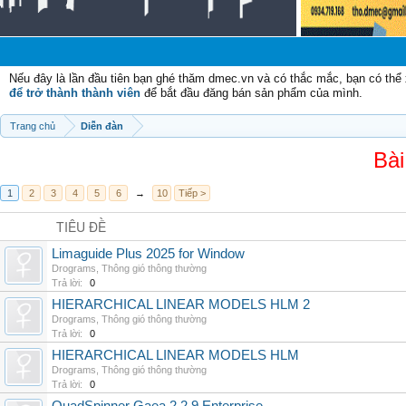
Nếu đây là lần đầu tiên bạn ghé thăm dmec.vn và có thắc mắc, bạn có th
để trở thành thành viên
để bắt đầu đăng bán sản phẩm của mình.
Trang chủ
Diễn đàn
Bài
1
2
3
4
5
6
→
10
Tiếp >
TIÊU ĐỀ
Limaguide Plus 2025 for Window
Drograms
,
Thông gió thông thường
Trả lời:
0
HIERARCHICAL LINEAR MODELS HLM 2
Drograms
,
Thông gió thông thường
Trả lời:
0
HIERARCHICAL LINEAR MODELS HLM
Drograms
,
Thông gió thông thường
Trả lời:
0