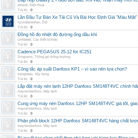
Đập hộp Galaxy Z Fold8 đợt đầu: Khi việc nhận máy mới tr
pthao6
,
Điện thoại
Trả lời:
0
Lần Đầu Tự Bán Xe Tải Cũ Và Bài Học Định Giá "Máu Mặt"
hyundaiviethan
,
Ôtô
Trả lời:
0
Đồng hồ đo nhiệt độ đường ống dầu khí
Linhbilalo
,
Các thiết bị khác
Trả lời:
0
Cadence PEGASUS 25.12 for IC251
Drograms
,
Thông gió thông thường
Trả lời:
0
Công tắc áp suất Danfoss KP1 – vì sao nên lựa chọn?
trangbilalo
,
Xây dựng
Trả lời:
0
Lắp đặt máy nén lạnh 12HP Danfoss SM148T4VC chính hãng, 
maynendanfoss
,
Máy lạnh
Trả lời:
0
Cung ứng máy nén Danfoss 12HP SM148T4VC giá tốt, giao h
maynendanfoss
,
Máy lạnh
Trả lời:
0
Phân phối block 12HP Danfoss SM148T4VC hàng chất lượng,
maynendanfoss
,
Máy lạnh
Trả lời:
0