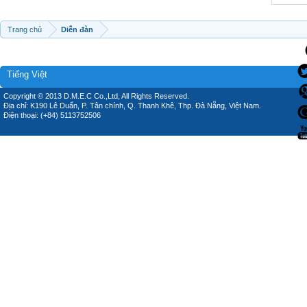
Trang chủ
Diễn đàn
Tiếng Việt
Copyright © 2013 D.M.E.C Co.,Ltd, All Rights Reserved.
Địa chỉ: K190 Lê Duẩn, P. Tân chính, Q. Thanh Khê, Thp. Đà Nẵng, Việt Nam.
Điện thoại: (+84) 5113752506