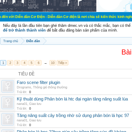
đàn Cơ Điện - Diễn đàn Cơ điện là nơi chia sẽ kiến thức kinh nghiệm trong lãn
Nếu đây là lần đầu tiên bạn ghé thăm dmec.vn và có thắc mắc, bạn có th
để trở thành thành viên
để bắt đầu đăng bán sản phẩm của mình.
Trang chủ
Diễn đàn
Bài
1
2
3
4
5
6
→
10
Tiếp >
TIÊU ĐỀ
Faro scene filter plugin
Drograms
,
Thông gió thông thường
Trả lời:
0
Kỹ thuật dùng Phân bón lá htc đại ngàn tăng năng suất lúa
nana01
,
Giao lưu
Trả lời:
0
Tăng năng suất cây trồng nhờ sử dụng phân bón lá hpc 97
nana01
,
Giao lưu
Trả lời:
0