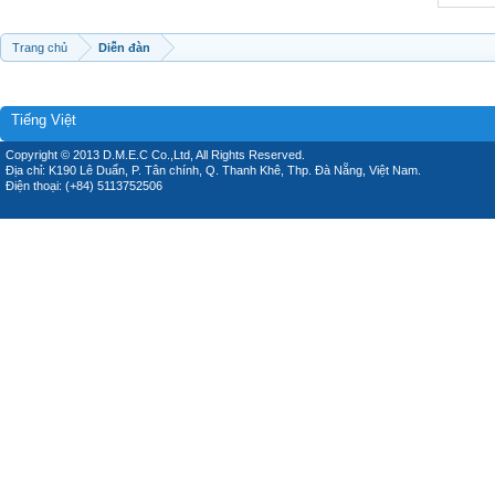
Trang chủ
Diễn đàn
Tiếng Việt
Copyright © 2013 D.M.E.C Co.,Ltd, All Rights Reserved.
Địa chỉ: K190 Lê Duẩn, P. Tân chính, Q. Thanh Khê, Thp. Đà Nẵng, Việt Nam.
Điện thoại: (+84) 5113752506