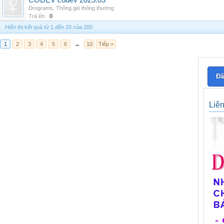
CODEV codev 2025.03
Drograms
,
Thông gió thông thường
Trả lời:
0
Hiển thị kết quả từ 1 đến 20 của 200
1
2
3
4
5
6
→
10
Tiếp >
Đă
Liê