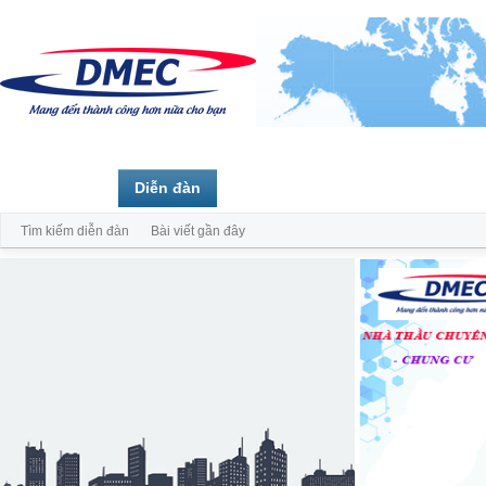
Trang chủ
Diễn đàn
Thành viên
Tìm kiếm diễn đàn
Bài viết gần đây