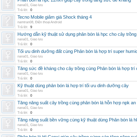
Phân bón lá hpc 22hxn giúp cây trồng tăng sức đề kháng
nana01
,
Giao lưu
Trả lời:
0
Tecno Mobile giảm giá Shock tháng 4
namtran08
,
Điện thoại Android
Trả lời:
9
Hướng dẫn kỹ thuật sử dụng phân bón lá hpc cho cây trồng
nana01
,
Giao lưu
Trả lời:
0
Tối ưu dinh dưỡng đất cùng Phân bón lá hợp trí super humi
nana01
,
Giao lưu
Trả lời:
0
Tăng sức đề kháng cho cây trồng cùng Phân bón lá hợp trí 
nana01
,
Giao lưu
Trả lời:
0
Kỹ thuật dùng phân bón lá hợp trí tối ưu dinh dưỡng cây
nana01
,
Giao lưu
Trả lời:
0
Tăng năng suất cây trồng cùng phân bón lá hỗn hợp npk an
nana01
,
Giao lưu
Trả lời:
0
Tăng năng suất bền vững cùng kỹ thuật dùng Phân bón lá h
nana01
,
Giao lưu
Trả lời:
0