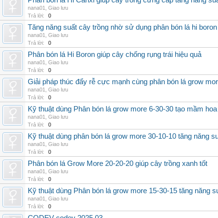
Phân bón lá Hi Canxi giúp cây trồng cứng cáp tăng năng su
nana01
,
Giao lưu
Trả lời:
0
Tăng năng suất cây trồng nhờ sử dụng phân bón lá hi boron
nana01
,
Giao lưu
Trả lời:
0
Phân bón lá Hi Boron giúp cây chống rụng trái hiệu quả
nana01
,
Giao lưu
Trả lời:
0
Giải pháp thúc đẩy rễ cực mạnh cùng phân bón lá grow mo
nana01
,
Giao lưu
Trả lời:
0
Kỹ thuật dùng Phân bón lá grow more 6-30-30 tạo mầm hoa
nana01
,
Giao lưu
Trả lời:
0
Kỹ thuật dùng phân bón lá grow more 30-10-10 tăng năng s
nana01
,
Giao lưu
Trả lời:
0
Phân bón lá Grow More 20-20-20 giúp cây trồng xanh tốt
nana01
,
Giao lưu
Trả lời:
0
Kỹ thuật dùng Phân bón lá grow more 15-30-15 tăng năng s
nana01
,
Giao lưu
Trả lời:
0