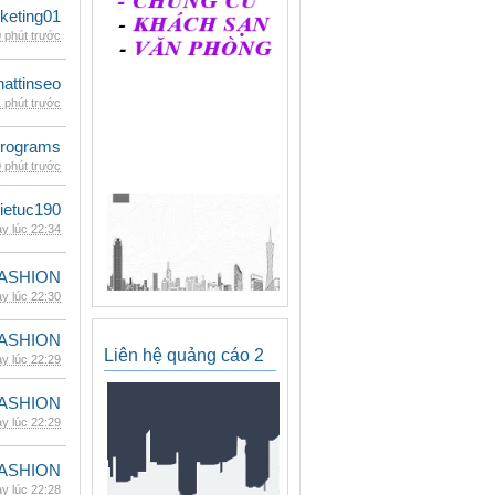
keting01
 phút trước
hattinseo
 phút trước
rograms
 phút trước
ietuc190
y lúc 22:34
ASHION
y lúc 22:30
ASHION
Liên hệ quảng cáo 2
y lúc 22:29
ASHION
y lúc 22:29
ASHION
y lúc 22:28