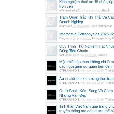
Kinh nghiệm thuê xe 45 chỗ giúp 
trọn vẹn
wifimmarketing01
,
40 phút trước
,
Liên kết
Trạm Quan Trắc Khí Thải Và Cá
Doanh Nghiệp
nhattinseo
,
41 phút trước
,
Các thiết bị khác
Interactive Petrophysics 2025 v2
Drograms
,
50 phút trước
,
Thông gió thông 
Quy Trình Thử Nghiệm Hạt Nhự
Đúng Tiêu Chuẩn
Vietuc190
,
Hôm nay lúc 22:34
,
Giao lưu
Một chiếc áo thun không chỉ là m
cách gửi gắm sự quan tâm đến 
CTRLFASHION
,
Hôm nay lúc 22:30
,
Thời t
Áo in chữ hot xu hướng thời tra
CTRLFASHION
,
Hôm nay lúc 22:29
,
Thời t
Outfit Basic Kém Sang Và Các
Nhưng Vẫn Đẹp
CTRLFASHION
,
Hôm nay lúc 22:29
,
Thời t
Tinh thần Việt Nam qua trang p
truyền thống mà còn được thể h