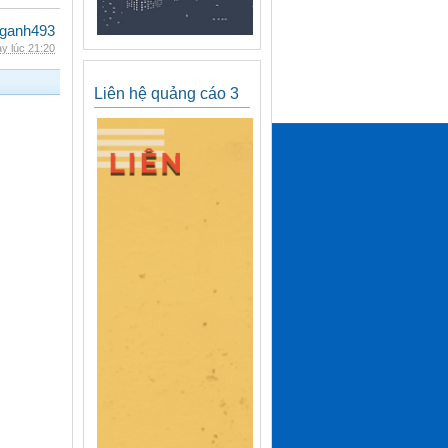
nganh493
y lúc 21:20
Liên hệ quảng cáo 3