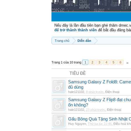
Nếu đây là lần đầu tiên bạn ghé thăm dmec.
để trở thành thành viên
để bắt đầu đăng bá
Trang chủ
Diễn đàn
Trang 1 của 10 trang
1
2
3
4
5
6
→
TIÊU ĐỀ
Samsung Galaxy Z Fold8: Camer
đủ dùng
hale121102
,
8 phút trước
,
Điện thoại
Samsung Galaxy Z Flip8 đạt chu
ổn không?
hale121102
,
23 phút trước
,
Điện thoại
Gấu Bông Quà Tặng Sinh Nhật
Huy Nguyen
,
Thứ ba lúc 22:46
,
Điều hoà kh