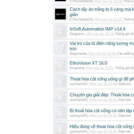
CTRLFASHION
,
Hôm nay lúc 22:28
,
Thời t
Cách tẩy áo trắng bị ố vàng mà 
giản
CTRLFASHION
,
Hôm nay lúc 22:25
,
Thời t
InSoft Automation IMP v14.4
Drograms
,
Hôm nay lúc 22:24
,
Thông gió t
Vai trò của tủ điện năng lượng mặ
trời
Saigonsolar
,
Hôm nay lúc 22:08
,
Các thiết b
EthoVision XT 16.0
Drograms
,
Hôm nay lúc 22:02
,
Thông gió t
Thoái hóa cột sống uống gì để p
uyenuyen01
,
Hôm nay lúc 21:48
,
Giao lưu
Chuyên gia giải đáp: Thoái hóa c
uyenuyen01
,
Hôm nay lúc 21:41
,
Giao lưu
Bị thoái hóa cột sống có nên tập
uyenuyen01
,
Hôm nay lúc 21:33
,
Giao lưu
Hiểu đúng về thoái hóa cột sống 
uyenuyen01
,
Hôm nay lúc 21:26
,
Giao lưu