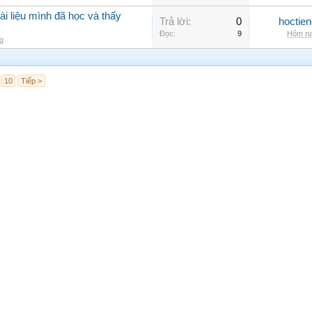
ài liệu mình đã học và thấy
Trả lời:
0
hoctie
Đọc:
9
Hôm na
g
10
Tiếp >