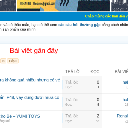
Chào mừng các bạn đến với Diễn đàn Cơ 
vn và có thắc mắc, bạn có thể xem
các câu hỏi thường gặp
bằng cách nhấn 
n sản phẩm của mình.
Bài viết gần đây
10
Tiếp >
TRẢ LỜI
ĐỌC
BÀI VI
a không quá nhiều nhưng có vẻ
Trả lời:
0
ha
Đọc:
1
8
ẩn IP48, vậy dùng dưới mưa có
Trả lời:
0
ha
Đọc:
5
23
Trả lời:
2
Rona
 Cho Bé – YUMI TOYS
ông khí
Đọc:
32
27