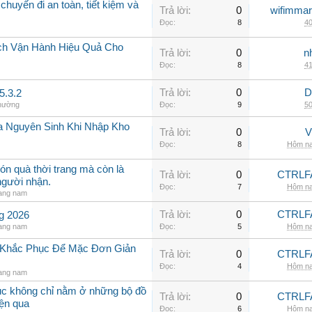
chuyến đi an toàn, tiết kiệm và
Trả lời:
0
wifimmar
Đọc:
8
40
ch Vận Hành Hiệu Quả Cho
Trả lời:
0
n
Đọc:
8
41
Trả lời:
0
D
5.3.2
thường
Đọc:
9
50
a Nguyên Sinh Khi Nhập Kho
Trả lời:
0
V
Đọc:
8
Hôm na
ón quà thời trang mà còn là
Trả lời:
0
CTRLF
người nhận.
Đọc:
7
Hôm na
rang nam
Trả lời:
0
CTRLF
ng 2026
rang nam
Đọc:
5
Hôm na
h Khắc Phục Để Mặc Đơn Giản
Trả lời:
0
CTRLF
Đọc:
4
Hôm na
rang nam
hục không chỉ nằm ở những bộ đồ
Trả lời:
0
CTRLF
iện qua
Đọc:
6
Hôm na