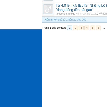
Từ 4.0 lên 7.5 IELTS: Những bộ t
"đáng đồng tiền bát gạo"
hoctienganh493
,
Hôm nay lúc 21:20
,
Kỹ năn
Hiển thị kết quả từ 1 đến 20 của 200
Trang 1 của 10 trang
1
2
3
4
5
6
→