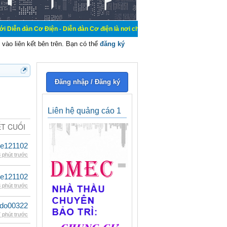
Điện - Diễn đàn Cơ điện là nơi chia sẽ kiến thức kinh nghiệm trong lãnh vực cơ
vào liên kết bên trên. Bạn có thể
đăng ký
Đăng nhập / Đăng ký
Liên hệ quảng cáo 1
ẾT CUỐI
le121102
 phút trước
le121102
 phút trước
ldo00322
 phút trước