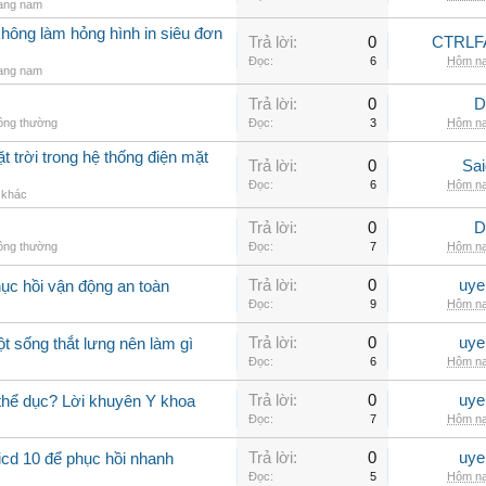
rang nam
không làm hỏng hình in siêu đơn
Trả lời:
0
CTRLF
Đọc:
6
Hôm na
rang nam
Trả lời:
0
D
hông thường
Đọc:
3
Hôm na
t trời trong hệ thống điện mặt
Trả lời:
0
Sai
Đọc:
6
Hôm na
ị khác
Trả lời:
0
D
hông thường
Đọc:
7
Hôm na
Trả lời:
0
uye
hục hồi vận động an toàn
Đọc:
9
Hôm na
Trả lời:
0
uye
ột sống thắt lưng nên làm gì
Đọc:
6
Hôm na
Trả lời:
0
uye
 thể dục? Lời khuyên Y khoa
Đọc:
7
Hôm na
Trả lời:
0
uye
icd 10 để phục hồi nhanh
Đọc:
5
Hôm na