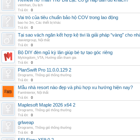
Review hồ Than Thở Đà Lạt: Có gì hấp dẫn du khách?
vietnhan
,
Du lịch
Trả lời:
0
Vai trò của tiêu chuẩn bảo hộ COV trong lao động
bao ho 3m
,
Các thiết bị khác
Trả lời:
0
Tại sao vách ngăn kết hợp kệ tivi là giải pháp “vàng” cho nh
daivietgroup
,
Nội thất
Trả lời:
0
Bộ DIY đèn ngủ kỳ lân giúp bé tự tạo góc riêng
Mykingdom_VTA
,
Hướng dẫn tham gia
Trả lời:
0
PlanSwift Pro 11.0.0.129 2
Drograms
,
Thông gió thông thường
Trả lời:
0
Mẫu nhà resort nào đẹp và phù hợp xu hướng hiện nay?
FamInterior
,
Nội thất
Trả lời:
0
Maplesoft Maple 2026 x64 2
Drograms
,
Thông gió thông thường
Trả lời:
0
grlweap
Drograms
,
Thông gió thông thường
Trả lời:
0