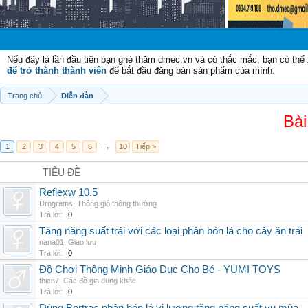
Chào m
Nếu đây là lần đầu tiên bạn ghé thăm dmec.vn và có thắc mắc, bạn có th
để trở thành thành viên
để bắt đầu đăng bán sản phẩm của mình.
Trang chủ
Diễn đàn
Bài
1
2
3
4
5
6
→
10
Tiếp >
TIÊU ĐỀ
Reflexw 10.5
Drograms
,
Thông gió thông thường
Trả lời:
0
Tăng năng suất trái với các loại phân bón lá cho cây ăn trái
nana01
,
Giao lưu
Trả lời:
0
Đồ Chơi Thông Minh Giáo Dục Cho Bé - YUMI TOYS
thien7
,
Các đồ gia dụng khác
Trả lời:
0