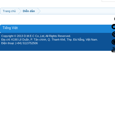
Trang chủ
Diễn đàn
Tiếng Việt
Copyright © 2013 D.M.E.C Co.,Ltd, All Rights Reserved.
Địa chỉ: K190 Lê Duẩn, P. Tân chính, Q. Thanh Khê, Thp. Đà Nẵng, Việt Nam.
Điện thoại: (+84) 5113752506