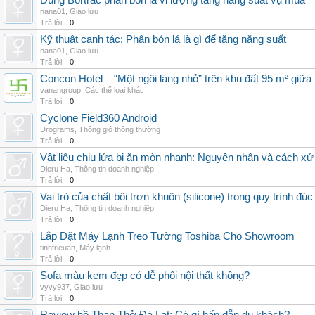
Dùng Bortrac phân bón lá vi lượng tăng năng suất vụ mùa
nana01
,
Giao lưu
Trả lời:
0
Kỹ thuật canh tác: Phân bón lá là gì để tăng năng suất
nana01
,
Giao lưu
Trả lời:
0
Concon Hotel – “Một ngôi làng nhỏ” trên khu đất 95 m² giữa
vanangroup
,
Các thể loại khác
Trả lời:
0
Cyclone Field360 Android
Drograms
,
Thông gió thông thường
Trả lời:
0
Vật liệu chịu lửa bị ăn mòn nhanh: Nguyên nhân và cách xử 
Dieru Ha
,
Thông tin doanh nghiệp
Trả lời:
0
Vai trò của chất bôi trơn khuôn (silicone) trong quy trình đ
Dieru Ha
,
Thông tin doanh nghiệp
Trả lời:
0
Lắp Đặt Máy Lạnh Treo Tường Toshiba Cho Showroom
tinhtrieuan
,
Máy lạnh
Trả lời:
0
Sofa màu kem đẹp có dễ phối nội thất không?
vyvy937
,
Giao lưu
Trả lời:
0