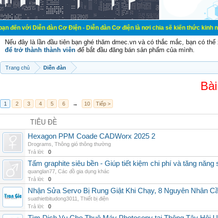
ễn đàn Cơ Điện - Diễn đàn Cơ điện là nơi chia sẽ kiến thức kinh nghiệm trong 
Nếu đây là lần đầu tiên bạn ghé thăm dmec.vn và có thắc mắc, bạn có th
để trở thành thành viên
để bắt đầu đăng bán sản phẩm của mình.
Trang chủ
Diễn đàn
Bài
1
2
3
4
5
6
→
10
Tiếp >
TIÊU ĐỀ
Hexagon PPM Coade CADWorx 2025 2
Drograms
,
Thông gió thông thường
Trả lời:
0
Tấm graphite siêu bền - Giúp tiết kiệm chi phí và tăng năng 
quanglan77
,
Các đồ gia dụng khác
Trả lời:
0
Nhận Sửa Servo Bị Rung Giật Khi Chạy, 8 Nguyên Nhân C
suathietbitudong3011
,
Thiết bị điện
Trả lời:
0