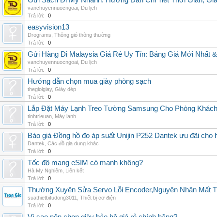
Gửi Sách Đi Mỹ Nhanh: Hướng Dẫn Chi Tiết Thời Gian, G
vanchuyennuocngoai
,
Du lịch
Trả lời:
0
easyvision13
Drograms
,
Thông gió thông thường
Trả lời:
0
Gửi Hàng Đi Malaysia Giá Rẻ Uy Tín: Bảng Giá Mới Nhất 
vanchuyennuocngoai
,
Du lịch
Trả lời:
0
Hướng dẫn chọn mua giày phòng sạch
thegioigiay
,
Giày dép
Trả lời:
0
Lắp Đặt Máy Lạnh Treo Tường Samsung Cho Phòng Khác
tinhtrieuan
,
Máy lạnh
Trả lời:
0
Báo giá Đồng hồ đo áp suất Unijin P252 Dantek ưu đãi cho h
Dantek
,
Các đồ gia dụng khác
Trả lời:
0
Tốc độ mạng eSIM có mạnh không?
Hà My Nghiêm
,
Liên kết
Trả lời:
0
Thường Xuyên Sửa Servo Lỗi Encoder,Nguyên Nhân Mất T
suathietbitudong3011
,
Thiết bị cơ điện
Trả lời:
0