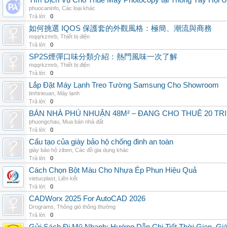
Tìm Dịch Vụ Cho Thuê Máy Photocopy tại Thông Tây Hội U
phuocaninfo
,
Các loại khác
Trả lời:
0
如何挑選 IQOS 保護套的外觀風格：極簡、潮流與商務
mqqrkzmrb
,
Thiết bị điện
Trả lời:
0
SP2S煙彈口味分類介紹：熱門風味一次了解
mqqrkzmrb
,
Thiết bị điện
Trả lời:
0
Lắp Đặt Máy Lạnh Treo Tường Samsung Cho Showroom
tinhtrieuan
,
Máy lạnh
Trả lời:
0
BÁN NHÀ PHÚ NHUẬN 48M² – ĐANG CHO THUÊ 20 TRIỆ
phuongchau
,
Mua bán nhà đất
Trả lời:
0
Cấu tạo của giày bảo hộ chống đinh an toàn
giày bảo hộ ziben
,
Các đồ gia dụng khác
Trả lời:
0
Cách Chọn Bột Màu Cho Nhựa Ép Phun Hiệu Quả
vietucplast
,
Liên kết
Trả lời:
0
CADWorx 2025 For AutoCAD 2026
Drograms
,
Thông gió thông thường
Trả lời:
0