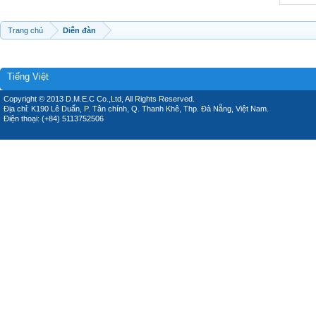
Trang chủ
Diễn đàn
Tiếng Việt
Copyright © 2013 D.M.E.C Co.,Ltd, All Rights Reserved.
Địa chỉ: K190 Lê Duẩn, P. Tân chính, Q. Thanh Khê, Thp. Đà Nẵng, Việt Nam.
Điện thoại: (+84) 5113752506