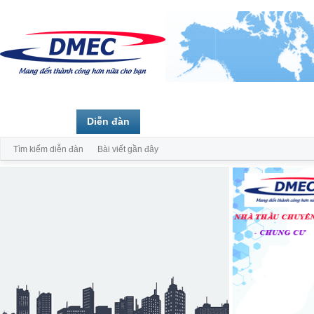
Trang chủ
Diễn đàn
Thành viên
Tìm kiếm diễn đàn
Bài viết gần đây