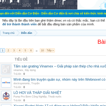
ễn đàn Cơ Điện - Diễn đàn Cơ điện là nơi chia sẽ kiến thức kinh nghiệm trong l
Nếu đây là lần đầu tiên bạn ghé thăm dmec.vn và có thắc mắc, bạn có th
để trở thành thành viên
để bắt đầu đăng bán sản phẩm của mình.
Trang chủ
Diễn đàn
Bài
1
2
3
4
5
6
→
10
Tiếp >
TIÊU ĐỀ
Tấm sàn grating Vinamex – Giải pháp sàn thép cho nhà xưở
vinamex
,
Xây dựng
Trả lời:
0
Mình đang tìm truyện quân sự, nhóm này trên Webnovel có
doctruyenonlz
,
Truyện
Trả lời:
0
LÒ HƠI VÀ THÁP GIẢI NHIỆT
Pump Pro Bơm Công Nghiệp
,
Thoát nước
Trả lời:
0