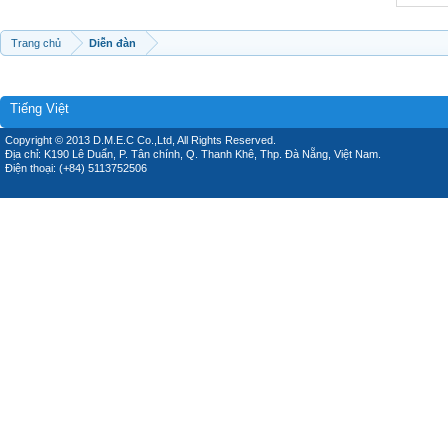
Trang chủ
Diễn đàn
Tiếng Việt
Copyright © 2013 D.M.E.C Co.,Ltd, All Rights Reserved.
Địa chỉ: K190 Lê Duẩn, P. Tân chính, Q. Thanh Khê, Thp. Đà Nẵng, Việt Nam.
Điện thoại: (+84) 5113752506