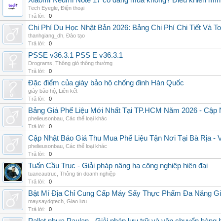
Xiaomi Redmi Note 17 có đáng mua không? Điều khiến mình 
Tech Eyegle
,
Điện thoại
Trả lời:
0
Chi Phí Du Học Nhật Bản 2026: Bảng Chi Phí Chi Tiết Và T
thanhgiang_dh
,
Đào tạo
Trả lời:
0
PSSE v36.3.1 PSS E v36.3.1
Drograms
,
Thông gió thông thường
Trả lời:
0
Đặc điểm của giày bảo hộ chống đinh Hàn Quốc
giày bảo hộ
,
Liên kết
Trả lời:
0
Bảng Giá Phế Liệu Mới Nhất Tại TP.HCM Năm 2026 - Cập 
phelieusonbau
,
Các thể loại khác
Trả lời:
0
Cập Nhật Báo Giá Thu Mua Phế Liệu Tận Nơi Tại Bà Rịa -
phelieusonbau
,
Các thể loại khác
Trả lời:
0
Tuấn Cầu Trục - Giải pháp nâng hạ công nghiệp hiện đại
tuancautruc
,
Thông tin doanh nghiệp
Trả lời:
0
Bật Mí Địa Chỉ Cung Cấp Máy Sấy Thực Phẩm Đa Năng G
maysaydqtech
,
Giao lưu
Trả lời:
0