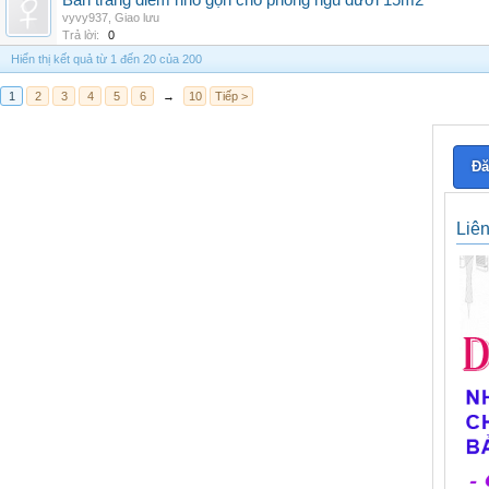
Bàn trang điểm nhỏ gọn cho phòng ngủ dưới 15m2
vyvy937
,
Giao lưu
Trả lời:
0
Hiển thị kết quả từ 1 đến 20 của 200
1
2
3
4
5
6
→
10
Tiếp >
Đă
Liê