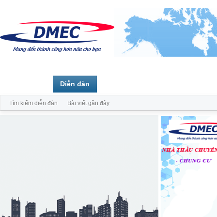
Trang chủ
Diễn đàn
Thành viên
Tìm kiếm diễn đàn
Bài viết gần đây