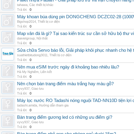
Pallet nhựa Paulan - Giải pháp lưu trữ và vận chuyển hàng
tahawa
,
Các thiết bị khác
Trả lời:
0
Máy khoan búa dùng pin DONGCHENG DCZC02-28 (1000W, 
Bigshop2014
,
Thiết bị cơ điện
Trả lời:
0
Map vân đá là gì? Tại sao kiến trúc sư cần sở hữu bộ thư 
daivietgroup
,
Nội thất
Trả lời:
0
Sửa chữa Servo báo lỗi, Giải pháp khôi phục nhanh cho hệ 
suathietbitudong3011
,
Thiết bị cơ điện
Trả lời:
0
Nên mua eSIM trước ngày đi khoảng bao nhiêu lâu?
Hà My Nghiêm
,
Liên kết
Trả lời:
0
Nên chọn bàn trang điểm màu trắng hay màu gỗ?
vyvy937
,
Giao lưu
Trả lời:
0
Máy lọc nước RO Tadashi nóng nguội TAD-NN10D tiện lợi c
tadashi.amida
,
Hướng dẫn tham gia
Trả lời:
0
Bàn trang điểm gương led có những ưu điểm gì?
vyvy937
,
Giao lưu
Trả lời:
0