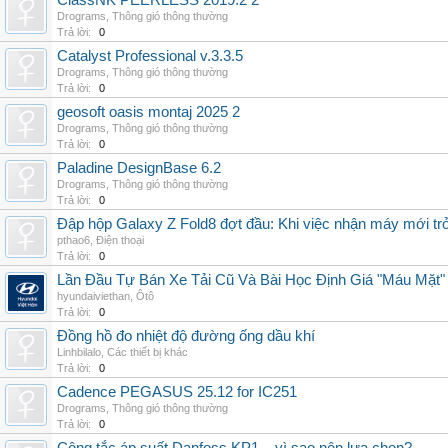
ClassNK PEERLESS 2019.2 2
Drograms
,
Thông gió thông thường
Trả lời:
0
Catalyst Professional v.3.3.5
Drograms
,
Thông gió thông thường
Trả lời:
0
geosoft oasis montaj 2025 2
Drograms
,
Thông gió thông thường
Trả lời:
0
Paladine DesignBase 6.2
Drograms
,
Thông gió thông thường
Trả lời:
0
Đập hộp Galaxy Z Fold8 đợt đầu: Khi việc nhận máy mới tr
pthao6
,
Điện thoại
Trả lời:
0
Lần Đầu Tự Bán Xe Tải Cũ Và Bài Học Định Giá "Máu Mặt"
hyundaiviethan
,
Ôtô
Trả lời:
0
Đồng hồ đo nhiệt độ đường ống dầu khí
Linhbilalo
,
Các thiết bị khác
Trả lời:
0
Cadence PEGASUS 25.12 for IC251
Drograms
,
Thông gió thông thường
Trả lời:
0