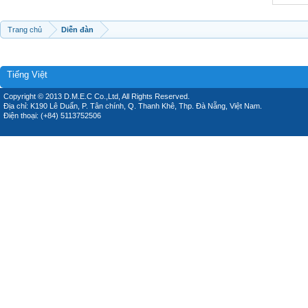
Trang chủ
Diễn đàn
Tiếng Việt
Copyright © 2013 D.M.E.C Co.,Ltd, All Rights Reserved.
Địa chỉ: K190 Lê Duẩn, P. Tân chính, Q. Thanh Khê, Thp. Đà Nẵng, Việt Nam.
Điện thoại: (+84) 5113752506