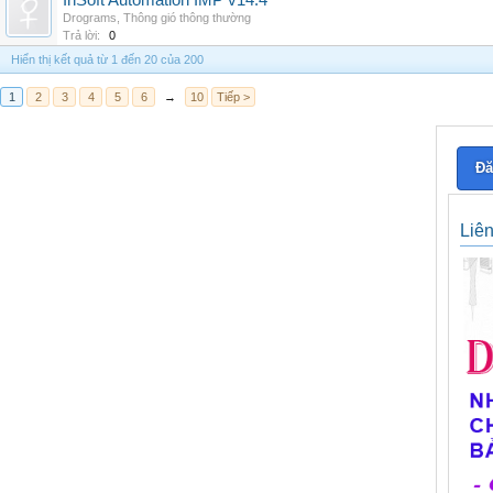
InSoft Automation IMP v14.4
Drograms
,
Thông gió thông thường
Trả lời:
0
Hiển thị kết quả từ 1 đến 20 của 200
1
2
3
4
5
6
→
10
Tiếp >
Đă
Liê