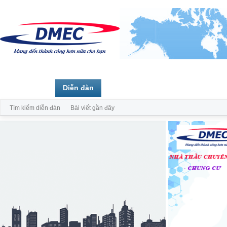
Trang chủ
Diễn đàn
Thành viên
Tìm kiếm diễn đàn
Bài viết gần đây