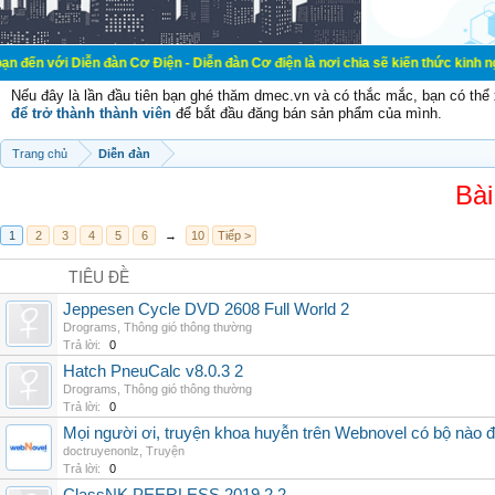
ễn đàn Cơ Điện - Diễn đàn Cơ điện là nơi chia sẽ kiến thức kinh nghiệm trong l
Nếu đây là lần đầu tiên bạn ghé thăm dmec.vn và có thắc mắc, bạn có th
để trở thành thành viên
để bắt đầu đăng bán sản phẩm của mình.
Trang chủ
Diễn đàn
Bài
1
2
3
4
5
6
→
10
Tiếp >
TIÊU ĐỀ
Jeppesen Cycle DVD 2608 Full World 2
Drograms
,
Thông gió thông thường
Trả lời:
0
Hatch PneuCalc v8.0.3 2
Drograms
,
Thông gió thông thường
Trả lời:
0
Mọi người ơi, truyện khoa huyễn trên Webnovel có bộ nào
doctruyenonlz
,
Truyện
Trả lời:
0