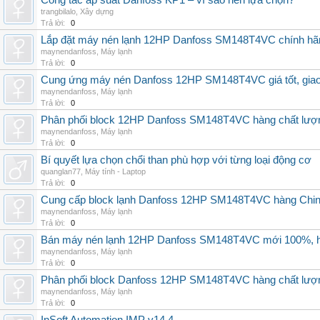
Công tắc áp suất Danfoss KP1 – vì sao nên lựa chọn?
trangbilalo
,
Xây dựng
Trả lời:
0
Lắp đặt máy nén lạnh 12HP Danfoss SM148T4VC chính hãng, 
maynendanfoss
,
Máy lạnh
Trả lời:
0
Cung ứng máy nén Danfoss 12HP SM148T4VC giá tốt, giao h
maynendanfoss
,
Máy lạnh
Trả lời:
0
Phân phối block 12HP Danfoss SM148T4VC hàng chất lượng,
maynendanfoss
,
Máy lạnh
Trả lời:
0
Bí quyết lựa chọn chổi than phù hợp với từng loại động cơ
quanglan77
,
Máy tính - Laptop
Trả lời:
0
Cung cấp block lạnh Danfoss 12HP SM148T4VC hàng China, g
maynendanfoss
,
Máy lạnh
Trả lời:
0
Bán máy nén lạnh 12HP Danfoss SM148T4VC mới 100%, hà
maynendanfoss
,
Máy lạnh
Trả lời:
0
Phân phối block Danfoss 12HP SM148T4VC hàng chất lượng
maynendanfoss
,
Máy lạnh
Trả lời:
0