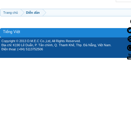
Trang chủ
Diễn đàn
Tiếng Việt
Copyright © 2013 D.M.E.C Co.,Ltd, All Rights Reserved.
Địa chỉ: K190 Lê Duẩn, P. Tân chính, Q. Thanh Khê, Thp. Đà Nẵng, Việt Nam.
Điện thoại: (+84) 5113752506