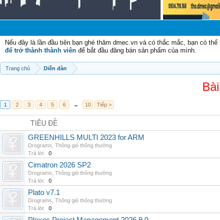
C
Nếu đây là lần đầu tiên bạn ghé thăm dmec.vn và có thắc mắc, bạn có th
để trở thành thành viên
để bắt đầu đăng bán sản phẩm của mình.
Trang chủ
Diễn đàn
Bài
1
2
3
4
5
6
→
10
Tiếp >
TIÊU ĐỀ
GREENHILLS MULTI 2023 for ARM
Drograms
,
Thông gió thông thường
Trả lời:
0
Cimatron 2026 SP2
Drograms
,
Thông gió thông thường
Trả lời:
0
Plato v7.1
Drograms
,
Thông gió thông thường
Trả lời:
0