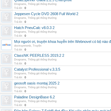
QuadSpinner Gaea 2.2.9 Enterprise
Drograms
,
Thông gió thông thường
Trả lời:
0
Jeppesen Cycle DVD 2608 Full World 2
Drograms
,
Thông gió thông thường
Trả lời:
0
Hatch PneuCalc v8.0.3 2
Drograms
,
Thông gió thông thường
Trả lời:
0
Mọi người ơi, truyện khoa huyễn trên Webnovel có bộ nào
doctruyenonlz
,
Truyện
Trả lời:
0
ClassNK PEERLESS 2019.2 2
Drograms
,
Thông gió thông thường
Trả lời:
0
Catalyst Professional v.3.3.5
Drograms
,
Thông gió thông thường
Trả lời:
0
geosoft oasis montaj 2025 2
Drograms
,
Thông gió thông thường
Trả lời:
0
Paladine DesignBase 6.2
Drograms
,
Thông gió thông thường
Trả lời:
0