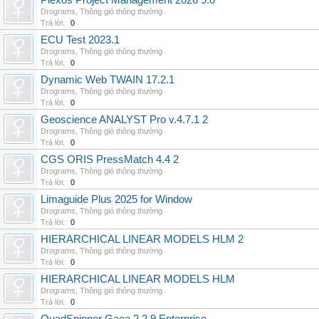
Plexos Project Management 2026 9.0
Drograms
,
Thông gió thông thường
Trả lời:
0
ECU Test 2023.1
Drograms
,
Thông gió thông thường
Trả lời:
0
Dynamic Web TWAIN 17.2.1
Drograms
,
Thông gió thông thường
Trả lời:
0
Geoscience ANALYST Pro v.4.7.1 2
Drograms
,
Thông gió thông thường
Trả lời:
0
CGS ORIS PressMatch 4.4 2
Drograms
,
Thông gió thông thường
Trả lời:
0
Limaguide Plus 2025 for Window
Drograms
,
Thông gió thông thường
Trả lời:
0
HIERARCHICAL LINEAR MODELS HLM 2
Drograms
,
Thông gió thông thường
Trả lời:
0
HIERARCHICAL LINEAR MODELS HLM
Drograms
,
Thông gió thông thường
Trả lời:
0