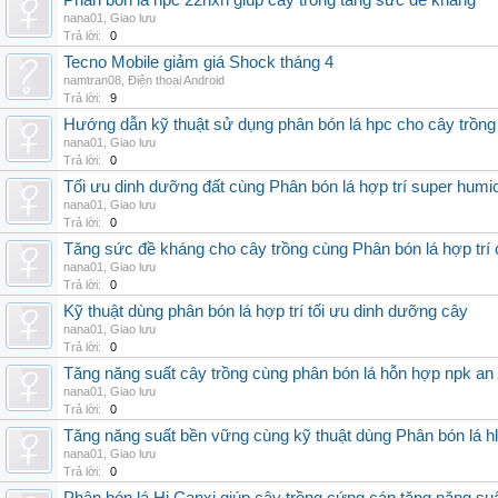
Phân bón lá hpc 22hxn giúp cây trồng tăng sức đề kháng
nana01
,
Giao lưu
Trả lời:
0
Tecno Mobile giảm giá Shock tháng 4
namtran08
,
Điện thoại Android
Trả lời:
9
Hướng dẫn kỹ thuật sử dụng phân bón lá hpc cho cây trồng
nana01
,
Giao lưu
Trả lời:
0
Tối ưu dinh dưỡng đất cùng Phân bón lá hợp trí super humi
nana01
,
Giao lưu
Trả lời:
0
Tăng sức đề kháng cho cây trồng cùng Phân bón lá hợp trí 
nana01
,
Giao lưu
Trả lời:
0
Kỹ thuật dùng phân bón lá hợp trí tối ưu dinh dưỡng cây
nana01
,
Giao lưu
Trả lời:
0
Tăng năng suất cây trồng cùng phân bón lá hỗn hợp npk an
nana01
,
Giao lưu
Trả lời:
0
Tăng năng suất bền vững cùng kỹ thuật dùng Phân bón lá h
nana01
,
Giao lưu
Trả lời:
0