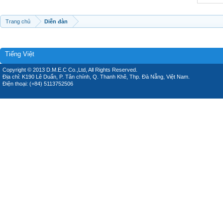
Trang chủ
Diễn đàn
Tiếng Việt
Copyright © 2013 D.M.E.C Co.,Ltd, All Rights Reserved.
Địa chỉ: K190 Lê Duẩn, P. Tân chính, Q. Thanh Khê, Thp. Đà Nẵng, Việt Nam.
Điện thoại: (+84) 5113752506