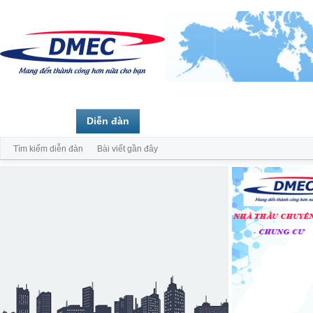
Trang chủ
Diễn đàn
Thành viên
Tìm kiếm diễn đàn
Bài viết gần đây