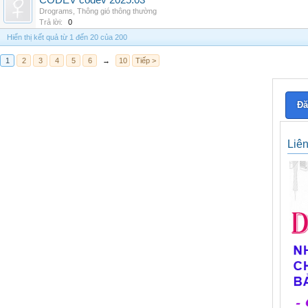
CODEV codev 2025.03
Drograms
,
Thông gió thông thường
Trả lời:
0
Hiển thị kết quả từ 1 đến 20 của 200
1
2
3
4
5
6
→
10
Tiếp >
Đă
Liê