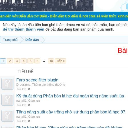
n đàn Cơ Điện - Diễn đàn Cơ điện là nơi chia sẽ kiến thức kinh nghiệm trong l
Nếu đây là lần đầu tiên bạn ghé thăm dmec.vn và có thắc mắc, bạn có th
để trở thành thành viên
để bắt đầu đăng bán sản phẩm của mình.
Trang chủ
Diễn đàn
Bài
1
2
3
4
5
6
→
10
Tiếp >
TIÊU ĐỀ
Faro scene filter plugin
Drograms
,
Thông gió thông thường
Trả lời:
0
Kỹ thuật dùng Phân bón lá htc đại ngàn tăng năng suất lúa
nana01
,
Giao lưu
Trả lời:
0
Tăng năng suất cây trồng nhờ sử dụng phân bón lá hpc 97
nana01
,
Giao lưu
Trả lời:
0