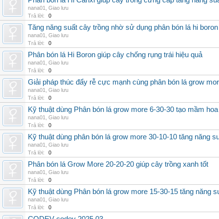
Phân bón lá Hi Canxi giúp cây trồng cứng cáp tăng năng su
nana01
,
Giao lưu
Trả lời:
0
Tăng năng suất cây trồng nhờ sử dụng phân bón lá hi boron
nana01
,
Giao lưu
Trả lời:
0
Phân bón lá Hi Boron giúp cây chống rụng trái hiệu quả
nana01
,
Giao lưu
Trả lời:
0
Giải pháp thúc đẩy rễ cực mạnh cùng phân bón lá grow mo
nana01
,
Giao lưu
Trả lời:
0
Kỹ thuật dùng Phân bón lá grow more 6-30-30 tạo mầm hoa
nana01
,
Giao lưu
Trả lời:
0
Kỹ thuật dùng phân bón lá grow more 30-10-10 tăng năng s
nana01
,
Giao lưu
Trả lời:
0
Phân bón lá Grow More 20-20-20 giúp cây trồng xanh tốt
nana01
,
Giao lưu
Trả lời:
0
Kỹ thuật dùng Phân bón lá grow more 15-30-15 tăng năng s
nana01
,
Giao lưu
Trả lời:
0