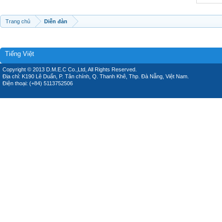
Trang chủ
Diễn đàn
Tiếng Việt
Copyright © 2013 D.M.E.C Co.,Ltd, All Rights Reserved.
Địa chỉ: K190 Lê Duẩn, P. Tân chính, Q. Thanh Khê, Thp. Đà Nẵng, Việt Nam.
Điện thoại: (+84) 5113752506