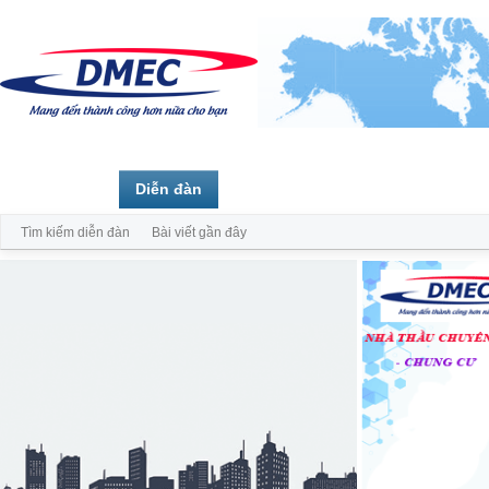
Trang chủ
Diễn đàn
Thành viên
Tìm kiếm diễn đàn
Bài viết gần đây