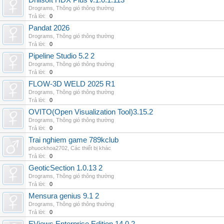
Drillsoft HDX Plus v.1.0.1.113
Drograms
,
Thông gió thông thường
Trả lời:
0
Pandat 2026
Drograms
,
Thông gió thông thường
Trả lời:
0
Pipeline Studio 5.2 2
Drograms
,
Thông gió thông thường
Trả lời:
0
FLOW-3D WELD 2025 R1
Drograms
,
Thông gió thông thường
Trả lời:
0
OVITO(Open Visualization Tool)3.15.2
Drograms
,
Thông gió thông thường
Trả lời:
0
Trai nghiem game 789kclub
phuockhoa2702
,
Các thiết bị khác
Trả lời:
0
GeoticSection 1.0.13 2
Drograms
,
Thông gió thông thường
Trả lời:
0
Mensura genius 9.1 2
Drograms
,
Thông gió thông thường
Trả lời:
0