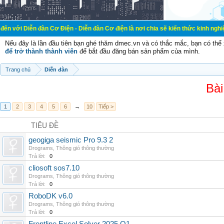
đàn Cơ Điện - Diễn đàn Cơ điện là nơi chia sẽ kiến thức kinh nghiệm trong lãnh
Nếu đây là lần đầu tiên bạn ghé thăm dmec.vn và có thắc mắc, bạn có th
để trở thành thành viên
để bắt đầu đăng bán sản phẩm của mình.
Trang chủ
Diễn đàn
Bài
1
2
3
4
5
6
→
10
Tiếp >
TIÊU ĐỀ
geogiga seismic Pro 9.3 2
Drograms
,
Thông gió thông thường
Trả lời:
0
cliosoft sos7.10
Drograms
,
Thông gió thông thường
Trả lời:
0
RoboDK v6.0
Drograms
,
Thông gió thông thường
Trả lời:
0