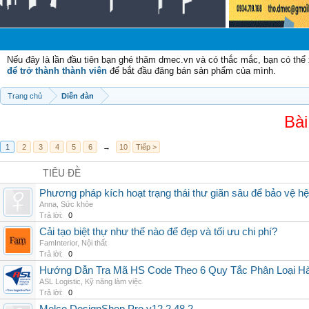
C
Nếu đây là lần đầu tiên bạn ghé thăm dmec.vn và có thắc mắc, bạn có th
để trở thành thành viên
để bắt đầu đăng bán sản phẩm của mình.
Trang chủ
Diễn đàn
Bài
1
2
3
4
5
6
→
10
Tiếp >
TIÊU ĐỀ
Phương pháp kích hoạt trạng thái thư giãn sâu để bảo vệ h
Anna
,
Sức khỏe
Trả lời:
0
Cải tạo biệt thự như thế nào để đẹp và tối ưu chi phí?
FamInterior
,
Nội thất
Trả lời:
0
Hướng Dẫn Tra Mã HS Code Theo 6 Quy Tắc Phân Loại H
ASL Logistic
,
Kỹ năng làm việc
Trả lời:
0