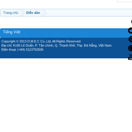
Trang chủ
Diễn đàn
Tiếng Việt
Copyright © 2013 D.M.E.C Co.,Ltd, All Rights Reserved.
Địa chỉ: K190 Lê Duẩn, P. Tân chính, Q. Thanh Khê, Thp. Đà Nẵng, Việt Nam.
Điện thoại: (+84) 5113752506