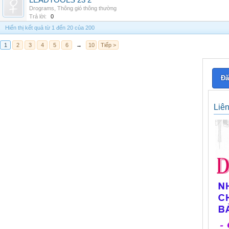
LEADTOOLS 23 2
Drograms
,
Thông gió thông thường
Trả lời:
0
Hiển thị kết quả từ 1 đến 20 của 200
1
2
3
4
5
6
→
10
Tiếp >
Đă
Liê