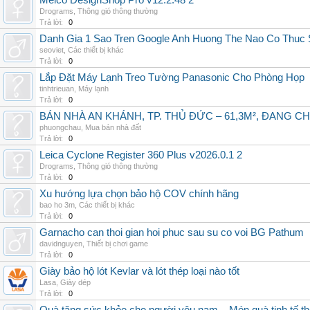
Melco DesignShop Pro v12.2.48 2
Drograms
,
Thông gió thông thường
Trả lời:
0
Danh Gia 1 Sao Tren Google Anh Huong The Nao Co Thuc
seoviet
,
Các thiết bị khác
Trả lời:
0
Lắp Đặt Máy Lạnh Treo Tường Panasonic Cho Phòng Họp
tinhtrieuan
,
Máy lạnh
Trả lời:
0
BÁN NHÀ AN KHÁNH, TP. THỦ ĐỨC – 61,3M², ĐANG CH
phuongchau
,
Mua bán nhà đất
Trả lời:
0
Leica Cyclone Register 360 Plus v2026.0.1 2
Drograms
,
Thông gió thông thường
Trả lời:
0
Xu hướng lựa chọn bảo hộ COV chính hãng
bao ho 3m
,
Các thiết bị khác
Trả lời:
0
Garnacho can thoi gian hoi phuc sau su co voi BG Pathum
davidnguyen
,
Thiết bị chơi game
Trả lời:
0
Giày bảo hộ lót Kevlar và lót thép loại nào tốt
Lasa
,
Giày dép
Trả lời:
0