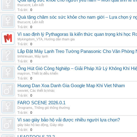
Quà tặng sức khỏe cho người yêu nam – Món quà tinh tế th
thucucnt
,
Liên kết
Trả lời:
0
Quà tặng chăm sóc sức khỏe cho nam giới – Lựa chọn ý ngh
thucucnt
,
Liên kết
Trả lời:
0
Vì sao định lý Pythagoras là kiến thức quan trọng khi học R
Mykingdom_VTA
,
Hướng dẫn tham gia
Trả lời:
0
Lắp Đặt Máy Lạnh Treo Tường Panasonic Cho Văn Phòng 
tinhtrieuan
,
Máy lạnh
Trả lời:
0
Ống Hút Gió Công Nghiệp – Giải Pháp Xử Lý Không Khí H
maytron
,
Thiết bị điều khiển
Trả lời:
0
Huong Dan Xoa Danh Gia Google Map Khi Viet Nham
seoviet
,
Các thiết bị khác
Trả lời:
0
FARO SCENE 2026.0.1
Drograms
,
Thông gió thông thường
Trả lời:
0
Vì sao giày bảo hộ vải được nhiều người lựa chọn?
giày bảo hộ lao động
,
Giày dép
Trả lời:
0