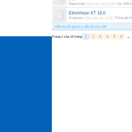
Saigonsolar
,
Hôm qua, lúc 22:08
,
Các thiết b
EthoVision XT 16.0
Drograms
,
Hôm qua, lúc 22:02
,
Thông gió t
Hiển thị kết quả từ 1 đến 20 của 200
Trang 1 của 10 trang
1
2
3
4
5
6
→