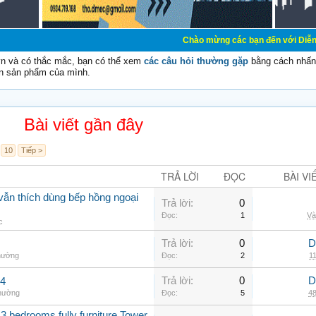
Chào mừng các bạn đến với Diễn đàn Cơ Điện - D
vn và có thắc mắc, bạn có thể xem
các câu hỏi thường gặp
bằng cách nhấn 
n sản phẩm của mình.
Bài viết gần đây
10
Tiếp >
TRẢ LỜI
ĐỌC
BÀI VI
vẫn thích dùng bếp hồng ngoại
Trả lời:
0
Đọc:
1
Và
c
Trả lời:
0
D
thường
Đọc:
2
11
Trả lời:
0
D
.4
thường
Đọc:
5
48
3 bedrooms fully furniture Tower