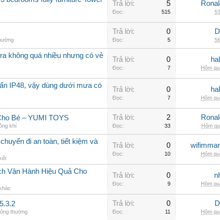
Trả lời:
5
Rona
Đọc:
515
53
Trả lời:
0
D
thường
Đọc:
5
56
a không quá nhiều nhưng có vẻ
Trả lời:
0
ha
Đọc:
7
Hôm qua
ẩn IP48, vậy dùng dưới mưa có
Trả lời:
0
ha
Đọc:
7
Hôm qua
Trả lời:
2
Rona
 Cho Bé – YUMI TOYS
ông khí
Đọc:
33
Hôm qua
chuyến đi an toàn, tiết kiệm và
Trả lời:
0
wifimmar
Đọc:
10
Hôm qua
kết
ch Vận Hành Hiệu Quả Cho
Trả lời:
0
n
Đọc:
9
Hôm qua
 khác
Trả lời:
0
D
5.3.2
hông thường
Đọc:
11
Hôm qua