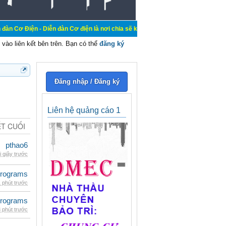
iễn đàn Cơ điện là nơi chia sẽ kiến thức kinh nghiệm trong lãnh vực cơ điện, 
vào liên kết bên trên. Bạn có thể
đăng ký
Đăng nhập / Đăng ký
Liên hệ quảng cáo 1
ẾT CUỐI
pthao6
i giây trước
rograms
 phút trước
rograms
 phút trước