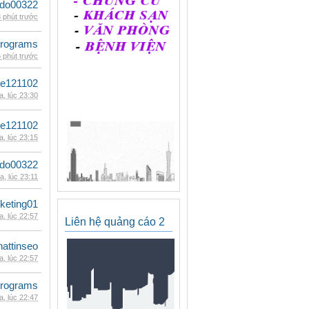
ldo00322
 phút trước
rograms
 phút trước
le121102
, lúc 23:30
le121102
, lúc 23:15
ldo00322
, lúc 23:11
keting01
, lúc 22:57
Liên hệ quảng cáo 2
hattinseo
, lúc 22:57
rograms
, lúc 22:47