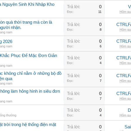
a Nguyên Sinh Khi Nhập Kho
Trả lời:
0
V
Đọc:
11
Hôm qua
ón quà thời trang mà còn là
Trả lời:
0
CTRLF
người nhận.
Đọc:
8
Hôm qua
rang nam
Trả lời:
0
CTRLF
ng 2026
rang nam
Đọc:
6
Hôm qua
h Khắc Phục Để Mặc Đơn Giản
Trả lời:
0
CTRLF
Đọc:
4
Hôm qua
rang nam
hục không chỉ nằm ở những bộ đồ
Trả lời:
0
CTRLF
iện qua
Đọc:
7
Hôm qua
rang nam
không làm hỏng hình in siêu đơn
Trả lời:
0
CTRLF
Đọc:
7
Hôm qua
rang nam
Trả lời:
0
D
hông thường
Đọc:
4
Hôm qua
t trời trong hệ thống điện mặt
Trả lời:
0
Sai