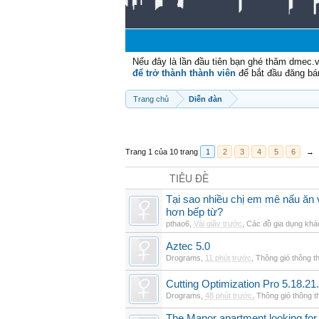
Nếu đây là lần đầu tiên bạn ghé thăm dmec.
để trở thành thành viên
để bắt đầu đăng bá
Trang chủ
Diễn đàn
Trang 1 của 10 trang
1
2
3
4
5
6
→
TIÊU ĐỀ
Tại sao nhiều chị em mê nấu ăn 
hơn bếp từ?
pthao6
,
Vài giây trước
,
Các đồ gia dụng khá
Aztec 5.0
Drograms
,
11 phút trước
,
Thông gió thông 
Cutting Optimization Pro 5.18.21
Drograms
,
48 phút trước
,
Thông gió thông 
The Manor apartment looking for 