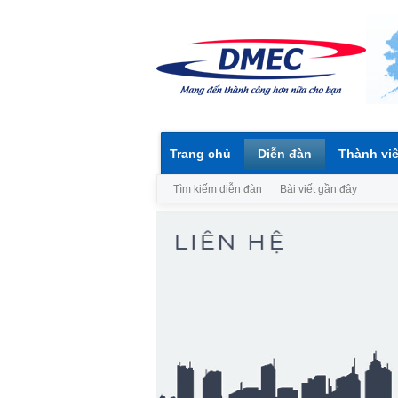
Trang chủ
Diễn đàn
Thành vi
Tìm kiếm diễn đàn
Bài viết gần đây