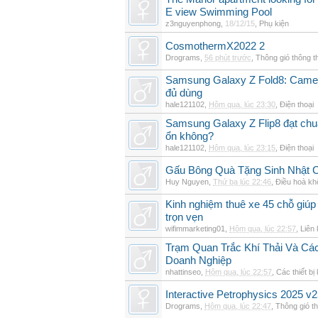
E view Swimming Pool
z3nguyenphong
,
18/12/15
,
Phụ kiện
CosmothermX2022 2
Drograms
,
56 phút trước
,
Thông gió thông 
Samsung Galaxy Z Fold8: Camer
đủ dùng
hale121102
,
Hôm qua, lúc 23:30
,
Điện thoại
Samsung Galaxy Z Flip8 đạt chu
ổn không?
hale121102
,
Hôm qua, lúc 23:15
,
Điện thoại
Gấu Bông Quà Tặng Sinh Nhật
Huy Nguyen
,
Thứ ba lúc 22:46
,
Điều hoà kh
Kinh nghiệm thuê xe 45 chỗ giúp 
trọn vẹn
wifimmarketing01
,
Hôm qua, lúc 22:57
,
Liên 
Trạm Quan Trắc Khí Thải Và Cá
Doanh Nghiệp
nhattinseo
,
Hôm qua, lúc 22:57
,
Các thiết bị
Interactive Petrophysics 2025 v2
Drograms
,
Hôm qua, lúc 22:47
,
Thông gió t