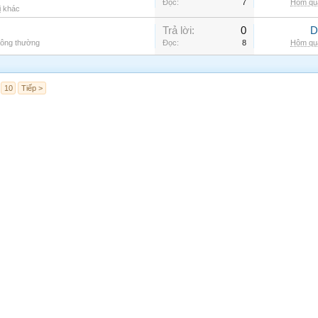
Đọc:
7
Hôm qua
ị khác
Trả lời:
0
D
hông thường
Đọc:
8
Hôm qua
10
Tiếp >