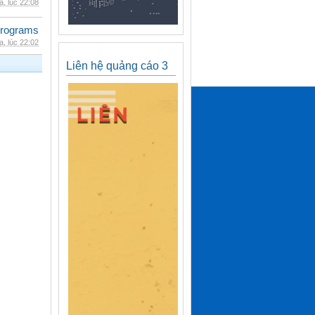
, lúc 22:08
rograms
, lúc 22:02
Liên hệ quảng cáo 3