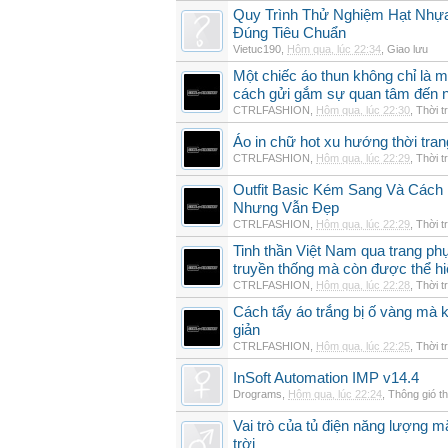
Quy Trình Thử Nghiệm Hạt Nhự
Đúng Tiêu Chuẩn
Vietuc190
,
Hôm qua, lúc 22:34
,
Giao lưu
Một chiếc áo thun không chỉ là m
cách gửi gắm sự quan tâm đến 
CTRLFASHION
,
Hôm qua, lúc 22:30
,
Thời t
Áo in chữ hot xu hướng thời tra
CTRLFASHION
,
Hôm qua, lúc 22:29
,
Thời t
Outfit Basic Kém Sang Và Các
Nhưng Vẫn Đẹp
CTRLFASHION
,
Hôm qua, lúc 22:29
,
Thời t
Tinh thần Việt Nam qua trang p
truyền thống mà còn được thể h
CTRLFASHION
,
Hôm qua, lúc 22:28
,
Thời t
Cách tẩy áo trắng bị ố vàng mà 
giản
CTRLFASHION
,
Hôm qua, lúc 22:25
,
Thời t
InSoft Automation IMP v14.4
Drograms
,
Hôm qua, lúc 22:24
,
Thông gió t
Vai trò của tủ điện năng lượng mặ
trời