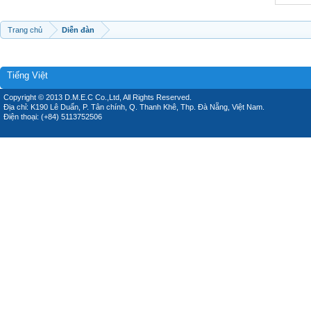
Trang chủ
Diễn đàn
Tiếng Việt
Copyright © 2013 D.M.E.C Co.,Ltd, All Rights Reserved.
Địa chỉ: K190 Lê Duẩn, P. Tân chính, Q. Thanh Khê, Thp. Đà Nẵng, Việt Nam.
Điện thoại: (+84) 5113752506