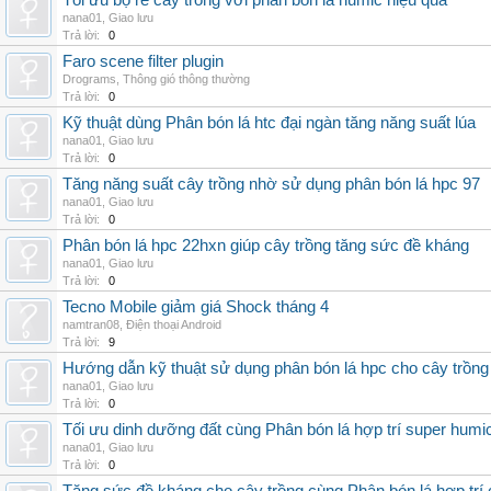
Tối ưu bộ rễ cây trồng với phân bón lá humic hiệu quả
nana01
,
Giao lưu
Trả lời:
0
Faro scene filter plugin
Drograms
,
Thông gió thông thường
Trả lời:
0
Kỹ thuật dùng Phân bón lá htc đại ngàn tăng năng suất lúa
nana01
,
Giao lưu
Trả lời:
0
Tăng năng suất cây trồng nhờ sử dụng phân bón lá hpc 97
nana01
,
Giao lưu
Trả lời:
0
Phân bón lá hpc 22hxn giúp cây trồng tăng sức đề kháng
nana01
,
Giao lưu
Trả lời:
0
Tecno Mobile giảm giá Shock tháng 4
namtran08
,
Điện thoại Android
Trả lời:
9
Hướng dẫn kỹ thuật sử dụng phân bón lá hpc cho cây trồng
nana01
,
Giao lưu
Trả lời:
0
Tối ưu dinh dưỡng đất cùng Phân bón lá hợp trí super humi
nana01
,
Giao lưu
Trả lời:
0