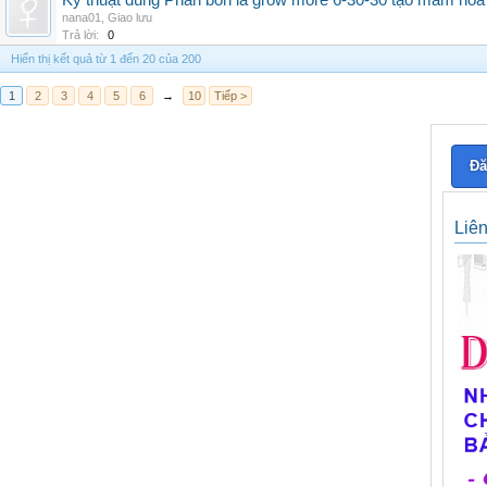
Kỹ thuật dùng Phân bón lá grow more 6-30-30 tạo mầm hoa
nana01
,
Giao lưu
Trả lời:
0
Hiển thị kết quả từ 1 đến 20 của 200
1
2
3
4
5
6
→
10
Tiếp >
Đă
Liê