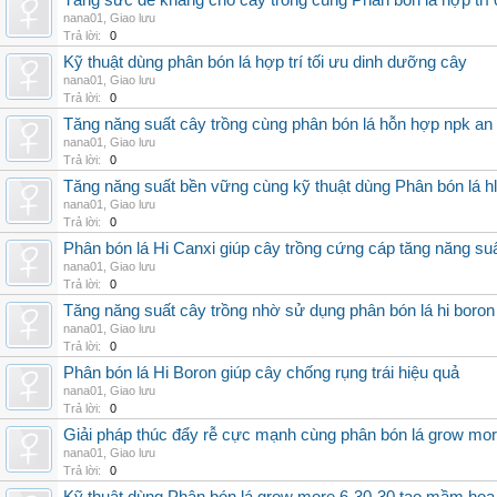
Tăng sức đề kháng cho cây trồng cùng Phân bón lá hợp trí 
nana01
,
Giao lưu
Trả lời:
0
Kỹ thuật dùng phân bón lá hợp trí tối ưu dinh dưỡng cây
nana01
,
Giao lưu
Trả lời:
0
Tăng năng suất cây trồng cùng phân bón lá hỗn hợp npk an
nana01
,
Giao lưu
Trả lời:
0
Tăng năng suất bền vững cùng kỹ thuật dùng Phân bón lá h
nana01
,
Giao lưu
Trả lời:
0
Phân bón lá Hi Canxi giúp cây trồng cứng cáp tăng năng su
nana01
,
Giao lưu
Trả lời:
0
Tăng năng suất cây trồng nhờ sử dụng phân bón lá hi boron
nana01
,
Giao lưu
Trả lời:
0
Phân bón lá Hi Boron giúp cây chống rụng trái hiệu quả
nana01
,
Giao lưu
Trả lời:
0
Giải pháp thúc đẩy rễ cực mạnh cùng phân bón lá grow mo
nana01
,
Giao lưu
Trả lời:
0