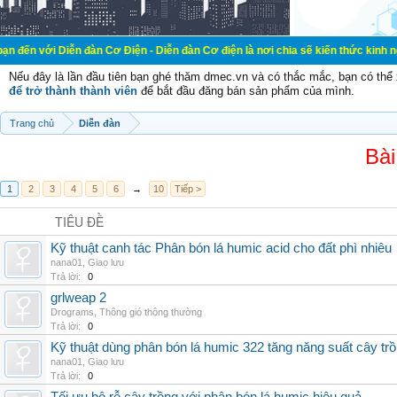
ễn đàn Cơ Điện - Diễn đàn Cơ điện là nơi chia sẽ kiến thức kinh nghiệm trong 
Nếu đây là lần đầu tiên bạn ghé thăm dmec.vn và có thắc mắc, bạn có th
để trở thành thành viên
để bắt đầu đăng bán sản phẩm của mình.
Trang chủ
Diễn đàn
Bài
1
2
3
4
5
6
→
10
Tiếp >
TIÊU ĐỀ
Kỹ thuật canh tác Phân bón lá humic acid cho đất phì nhiêu
nana01
,
Giao lưu
Trả lời:
0
grlweap 2
Drograms
,
Thông gió thông thường
Trả lời:
0
Kỹ thuật dùng phân bón lá humic 322 tăng năng suất cây tr
nana01
,
Giao lưu
Trả lời:
0