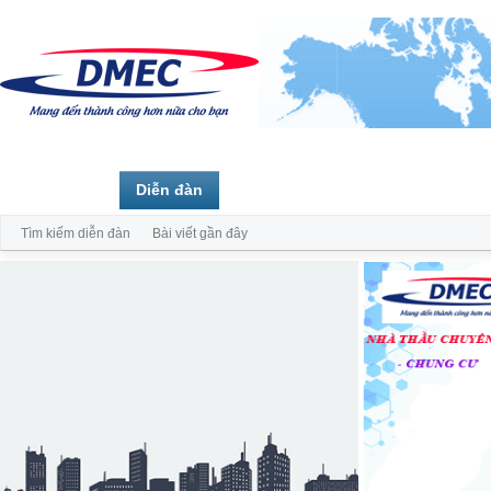
Trang chủ
Diễn đàn
Thành viên
Tìm kiếm diễn đàn
Bài viết gần đây