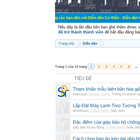
Chào mừng các bạn đến với Diễn đàn Cơ Điện - Diễn đàn Cơ điện là nơi 
Nếu đây là lần đầu tiên bạn ghé thăm dmec.
để trở thành thành viên
để bắt đầu đăng bá
Trang chủ
Diễn đàn
Trang 1 của 10 trang
1
2
3
4
5
6
→
TIÊU ĐỀ
Tham khảo mẫu biên bản hòa giải
luatsuspt
,
Vài giây trước
,
Thông tin doanh n
Lắp Đặt Máy Lạnh Treo Tường 
tinhtrieuan
,
2 phút trước
,
Máy lạnh
Đặc điểm của giày bảo hộ chốn
giày bảo hộ lao động
,
4 phút trước
,
Giày dé
Cách chọn bàn ăn kéo dài phù h