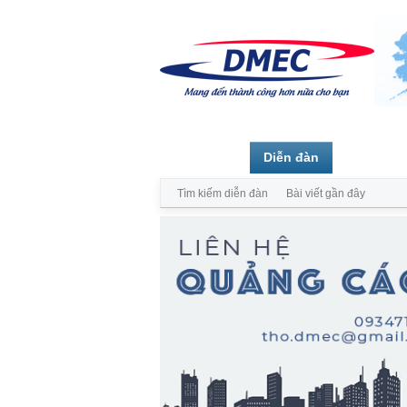
Trang chủ
Diễn đàn
Thành vi
Tìm kiếm diễn đàn
Bài viết gần đây