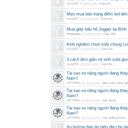
vyvy937
,
6 phút trước
,
Giao lưu
Mẹo mua bàn trang điểm led tiện
vyvy937
,
10 phút trước
,
Giao lưu
Mua giày bảo hộ Jogger tại Bình
thegioigiay
,
15 phút trước
,
Giày dép
Kinh nghiệm chọn sofa chung cư 
vyvy937
,
19 phút trước
,
Giao lưu
3 cách đơn giản vệ sinh sofa giư
vyvy937
,
28 phút trước
,
Giao lưu
Tại sao xe nâng người đang thay 
Nam?
LIFTPRO
,
30 phút trước
,
Máy móc công ng
Tại sao xe nâng người đang thay 
Nam?
LIFTPRO
,
30 phút trước
,
Xây dựng
Tại sao xe nâng người đang thay 
Nam?
LIFTPRO
,
31 phút trước
,
Các thiết bị khác
Xu hướng bàn ăn hiện đại cho gia