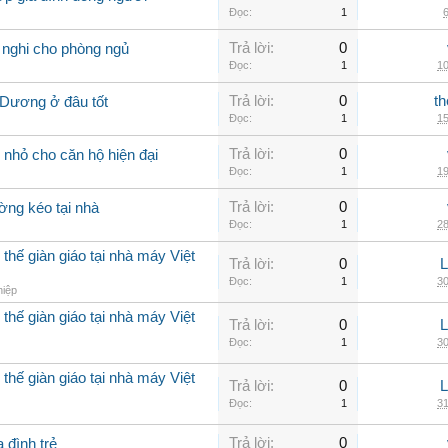
Đọc:
1
6
Trả lời:
0
 nghi cho phòng ngủ
Đọc:
1
10
Trả lời:
0
th
 Dương ở đâu tốt
Đọc:
1
15
Trả lời:
0
nhỏ cho căn hộ hiện đại
Đọc:
1
19
Trả lời:
0
ờng kéo tại nhà
Đọc:
1
28
thế giàn giáo tại nhà máy Việt
Trả lời:
0
Đọc:
1
30
hiệp
thế giàn giáo tại nhà máy Việt
Trả lời:
0
Đọc:
1
30
thế giàn giáo tại nhà máy Việt
Trả lời:
0
Đọc:
1
31
Trả lời:
0
 đình trẻ