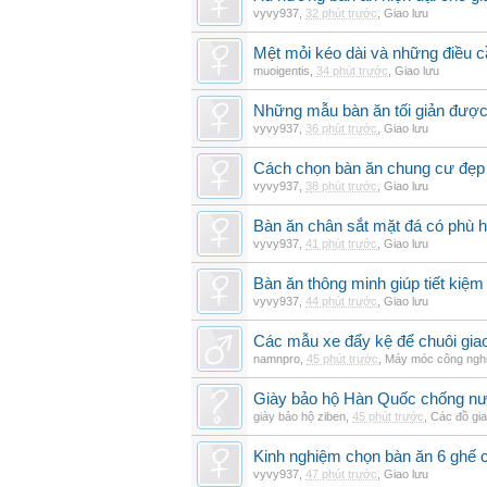
vyvy937
,
32 phút trước
,
Giao lưu
Mệt mỏi kéo dài và những điều c
muoigentis
,
34 phút trước
,
Giao lưu
Những mẫu bàn ăn tối giản được 
vyvy937
,
36 phút trước
,
Giao lưu
Cách chọn bàn ăn chung cư đẹp 
vyvy937
,
38 phút trước
,
Giao lưu
Bàn ăn chân sắt mặt đá có phù 
vyvy937
,
41 phút trước
,
Giao lưu
Bàn ăn thông minh giúp tiết kiệm
vyvy937
,
44 phút trước
,
Giao lưu
Các mẫu xe đẩy kệ để chuôi gi
namnpro
,
45 phút trước
,
Máy móc công ngh
Giày bảo hộ Hàn Quốc chống n
giày bảo hộ ziben
,
45 phút trước
,
Các đồ gi
Kinh nghiệm chọn bàn ăn 6 ghế 
vyvy937
,
47 phút trước
,
Giao lưu