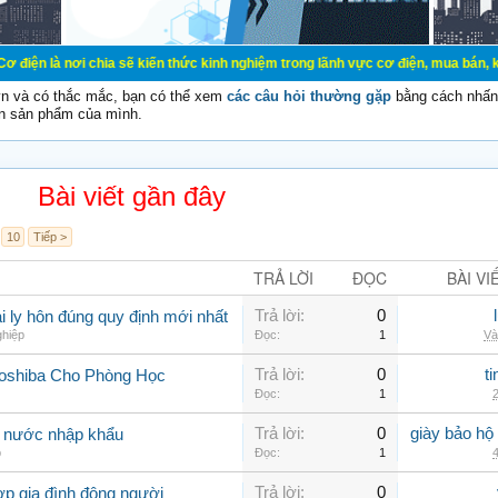
chia sẽ kiến thức kinh nghiệm trong lãnh vực cơ điện, mua bán, ký gửi, cho th
vn và có thắc mắc, bạn có thể xem
các câu hỏi thường gặp
bằng cách nhấn 
n sản phẩm của mình.
Bài viết gần đây
10
Tiếp >
TRẢ LỜI
ĐỌC
BÀI VI
Trả lời:
0
 ly hôn đúng quy định mới nhất
ghiệp
Đọc:
1
Và
Trả lời:
0
t
Toshiba Cho Phòng Học
Đọc:
1
2
Trả lời:
0
giày bảo hộ
g nước nhập khẩu
p
Đọc:
1
4
Trả lời:
0
ợp gia đình đông người