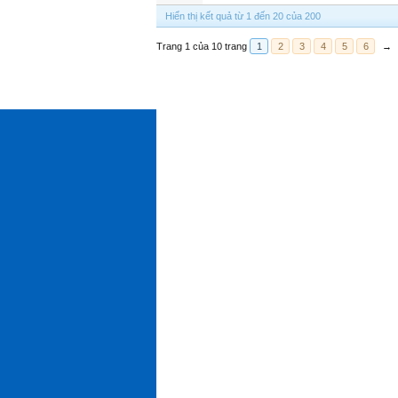
Hiển thị kết quả từ 1 đến 20 của 200
Trang 1 của 10 trang
1
2
3
4
5
6
→