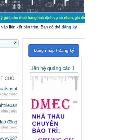
uê hàng hoá dịch vụ cá nhân, gia đình. Mua bán, ký gửi, cho thuê thiết bị hệ t
vào liên kết bên trên. Bạn có thể
đăng ký
Đăng nhập / Đăng ký
Liên hệ quảng cáo 1
ẾT CUỐI
luatsuspt
i giây trước
inhtrieuan
 phút trước
 lao động
 phút trước
vyvy937