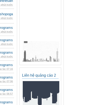
inhtrieuan
 phút trước
shopoga
 phút trước
rograms
 phút trước
rograms
 phút trước
rograms
 phút trước
rograms
y lúc 07:16
Liên hệ quảng cáo 2
rograms
y lúc 07:06
rograms
y lúc 06:57
rograms