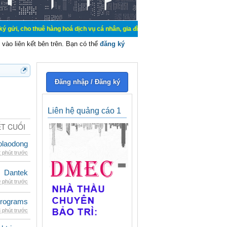
uê hàng hoá dịch vụ cá nhân, gia đình. Mua bán, ký gửi, cho thuê thiết bị hệ 
vào liên kết bên trên. Bạn có thể
đăng ký
Đăng nhập / Đăng ký
Liên hệ quảng cáo 1
ẾT CUỐI
olaodong
 phút trước
Dantek
 phút trước
rograms
 phút trước