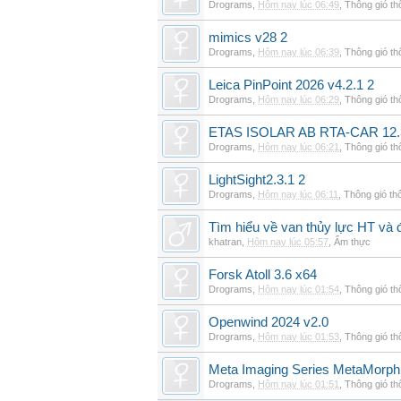
Drograms
,
Hôm nay lúc 06:49
,
Thông gió t
mimics v28 2
Drograms
,
Hôm nay lúc 06:39
,
Thông gió t
Leica PinPoint 2026 v4.2.1 2
Drograms
,
Hôm nay lúc 06:29
,
Thông gió t
ETAS ISOLAR AB RTA-CAR 12.
Drograms
,
Hôm nay lúc 06:21
,
Thông gió t
LightSight2.3.1 2
Drograms
,
Hôm nay lúc 06:11
,
Thông gió th
Tìm hiểu về van thủy lực HT và 
khatran
,
Hôm nay lúc 05:57
,
Ẩm thực
Forsk Atoll 3.6 x64
Drograms
,
Hôm nay lúc 01:54
,
Thông gió t
Openwind 2024 v2.0
Drograms
,
Hôm nay lúc 01:53
,
Thông gió t
Meta Imaging Series MetaMorph
Drograms
,
Hôm nay lúc 01:51
,
Thông gió t