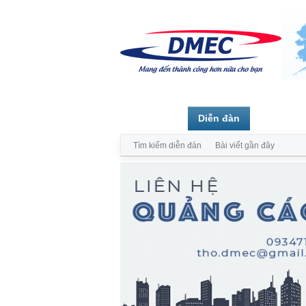
Trang chủ
Diễn đàn
Thành vi
Tìm kiếm diễn đàn
Bài viết gần đây