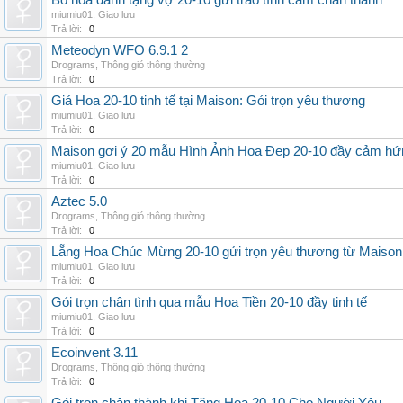
Bó hoa dành tặng vợ 20-10 gửi trao tình cảm chân thành
miumiu01
,
Giao lưu
Trả lời:
0
Meteodyn WFO 6.9.1 2
Drograms
,
Thông gió thông thường
Trả lời:
0
Giá Hoa 20-10 tinh tế tại Maison: Gói trọn yêu thương
miumiu01
,
Giao lưu
Trả lời:
0
Maison gợi ý 20 mẫu Hình Ảnh Hoa Đẹp 20-10 đầy cảm hứ
miumiu01
,
Giao lưu
Trả lời:
0
Aztec 5.0
Drograms
,
Thông gió thông thường
Trả lời:
0
Lẵng Hoa Chúc Mừng 20-10 gửi trọn yêu thương từ Maison
miumiu01
,
Giao lưu
Trả lời:
0
Gói trọn chân tình qua mẫu Hoa Tiền 20-10 đầy tinh tế
miumiu01
,
Giao lưu
Trả lời:
0
Ecoinvent 3.11
Drograms
,
Thông gió thông thường
Trả lời:
0