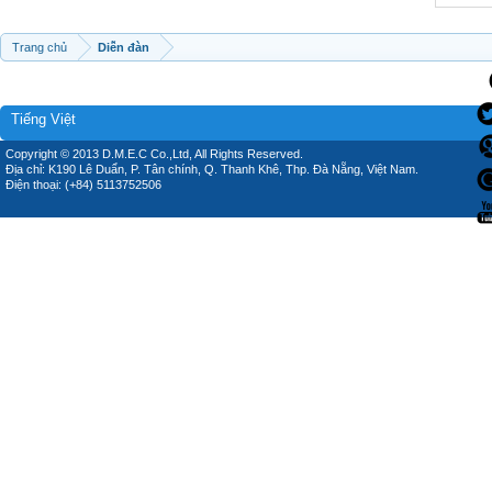
Trang chủ
Diễn đàn
Tiếng Việt
Copyright © 2013 D.M.E.C Co.,Ltd, All Rights Reserved.
Địa chỉ: K190 Lê Duẩn, P. Tân chính, Q. Thanh Khê, Thp. Đà Nẵng, Việt Nam.
Điện thoại: (+84) 5113752506