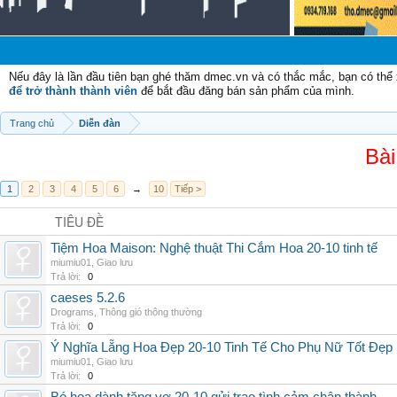
C
Nếu đây là lần đầu tiên bạn ghé thăm dmec.vn và có thắc mắc, bạn có th
để trở thành thành viên
để bắt đầu đăng bán sản phẩm của mình.
Trang chủ
Diễn đàn
Bài
1
2
3
4
5
6
→
10
Tiếp >
TIÊU ĐỀ
Tiệm Hoa Maison: Nghệ thuật Thi Cắm Hoa 20-10 tinh tế
miumiu01
,
Giao lưu
Trả lời:
0
caeses 5.2.6
Drograms
,
Thông gió thông thường
Trả lời:
0
Ý Nghĩa Lẵng Hoa Đẹp 20-10 Tinh Tế Cho Phụ Nữ Tốt Đẹp
miumiu01
,
Giao lưu
Trả lời:
0