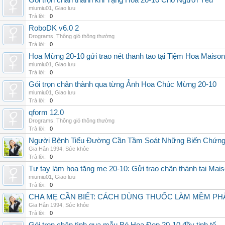
Gói trọn chân thành khi Tặng Hoa 20-10 Cho Người Yêu
miumiu01
,
Giao lưu
Trả lời:
0
RoboDK v6.0 2
Drograms
,
Thông gió thông thường
Trả lời:
0
Hoa Mừng 20-10 gửi trao nét thanh tao tại Tiệm Hoa Maison
miumiu01
,
Giao lưu
Trả lời:
0
Gói trọn chân thành qua từng Ảnh Hoa Chúc Mừng 20-10
miumiu01
,
Giao lưu
Trả lời:
0
qform 12.0
Drograms
,
Thông gió thông thường
Trả lời:
0
Người Bệnh Tiểu Đường Cần Tầm Soát Những Biến Chứng
Gia Hân 1994
,
Sức khỏe
Trả lời:
0
Tự tay làm hoa tặng mẹ 20-10: Gửi trao chân thành tại Mai
miumiu01
,
Giao lưu
Trả lời:
0
CHA MẸ CẦN BIẾT: CÁCH DÙNG THUỐC LÀM MỀM PH
Gia Hân 1994
,
Sức khỏe
Trả lời:
0