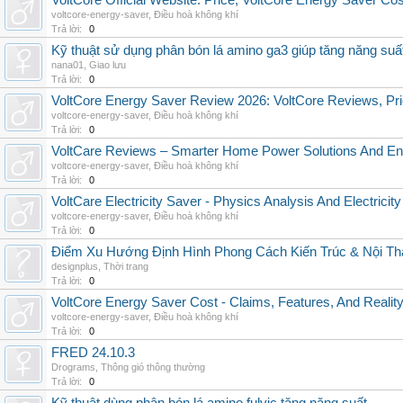
VoltCore Official Website: Price, VoltCore Energy Saver Co
voltcore-energy-saver
,
Điều hoà không khí
Trả lời:
0
Kỹ thuật sử dụng phân bón lá amino ga3 giúp tăng năng suấ
nana01
,
Giao lưu
Trả lời:
0
VoltCore Energy Saver Review 2026: VoltCore Reviews, Pric
voltcore-energy-saver
,
Điều hoà không khí
Trả lời:
0
VoltCare Reviews – Smarter Home Power Solutions And Ene
voltcore-energy-saver
,
Điều hoà không khí
Trả lời:
0
VoltCare Electricity Saver - Physics Analysis And Electrici
voltcore-energy-saver
,
Điều hoà không khí
Trả lời:
0
Điểm Xu Hướng Định Hình Phong Cách Kiến Trúc & Nội Thấ
designplus
,
Thời trang
Trả lời:
0
VoltCore Energy Saver Cost - Claims, Features, And Reality
voltcore-energy-saver
,
Điều hoà không khí
Trả lời:
0
FRED 24.10.3
Drograms
,
Thông gió thông thường
Trả lời:
0