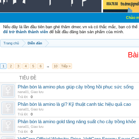
Chào mừng các bạn 
Nếu đây là lần đầu tiên bạn ghé thăm dmec.vn và có thắc mắc, bạn có th
để trở thành thành viên
để bắt đầu đăng bán sản phẩm của mình.
Trang chủ
Diễn đàn
Bài
1
2
3
4
5
6
→
10
Tiếp >
TIÊU ĐỀ
Phân bón lá amino plus giúp cây trồng hồi phục sức sống
nana01
,
Giao lưu
Trả lời:
0
Phân bón lá amino là gì? Kỹ thuật canh tác hiệu quả cao
nana01
,
Giao lưu
Trả lời:
0
Phân bón lá amino gold tăng năng suất cho cây trồng khỏe
nana01
,
Giao lưu
Trả lời:
0