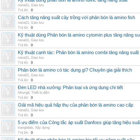
Kỹ thuật dùng phân bón lá amino fulvic tăng năng suất
nana01
,
Giao lưu
Trả lời:
0
Cách tăng năng suất cây trồng với phân bón lá amino fish
nana01
,
Giao lưu
Trả lời:
0
Kỹ thuật dùng Phân bón lá amino cytomin plus tăng năng su
nana01
,
Giao lưu
Trả lời:
0
Kỹ thuật canh tác: Phân bón lá amino combi tăng năng suất
nana01
,
Giao lưu
Trả lời:
0
Phân bón lá amino có tác dụng gì? Chuyên gia giải thích
nana01
,
Giao lưu
Trả lời:
0
Đèn LED nhà xưởng: Phân loại và ứng dụng chi tiết
Nhunglt
,
Thiết bị điện
Trả lời:
0
Giải mã hiệu quả hấp thụ của phân bón lá amino cao cấp
nana01
,
Giao lưu
Trả lời:
0
5 ưu điểm của Công tắc áp suất Danfoss giúp tăng hiệu suấ
trangbilalo
,
Xây dựng
Trả lời:
0