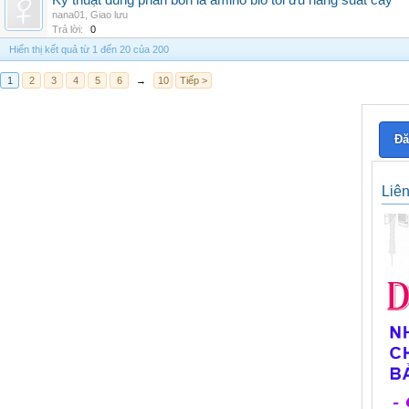
Kỹ thuật dùng phân bón lá amino bio tối ưu năng suất cây
nana01
,
Giao lưu
Trả lời:
0
Hiển thị kết quả từ 1 đến 20 của 200
1
2
3
4
5
6
→
10
Tiếp >
Đă
Liê