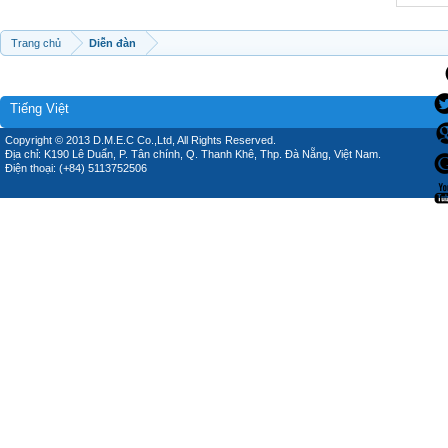
Trang chủ
Diễn đàn
Tiếng Việt
Copyright © 2013 D.M.E.C Co.,Ltd, All Rights Reserved.
Địa chỉ: K190 Lê Duẩn, P. Tân chính, Q. Thanh Khê, Thp. Đà Nẵng, Việt Nam.
Điện thoại: (+84) 5113752506