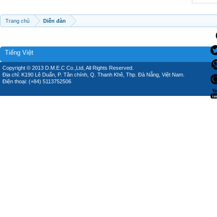
Trang chủ
Diễn đàn
Tiếng Việt
Copyright © 2013 D.M.E.C Co.,Ltd, All Rights Reserved.
Địa chỉ: K190 Lê Duẩn, P. Tân chính, Q. Thanh Khê, Thp. Đà Nẵng, Việt Nam.
Điện thoại: (+84) 5113752506