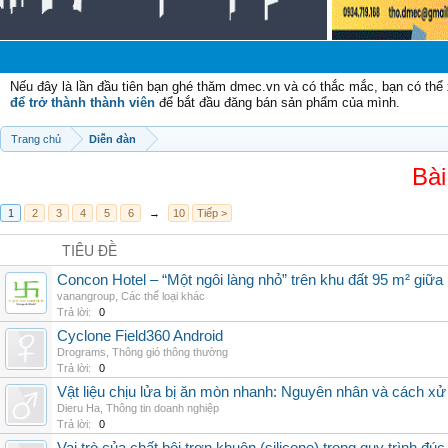
C
Nếu đây là lần đầu tiên bạn ghé thăm dmec.vn và có thắc mắc, bạn có th
để trở thành thành viên
để bắt đầu đăng bán sản phẩm của mình.
Trang chủ
Diễn đàn
Bài
1
2
3
4
5
6
→
10
Tiếp >
TIÊU ĐỀ
Concon Hotel – “Một ngôi làng nhỏ” trên khu đất 95 m² giữa
vanangroup
,
Các thể loại khác
Trả lời:
0
Cyclone Field360 Android
Drograms
,
Thông gió thông thường
Trả lời:
0
Vật liệu chịu lửa bị ăn mòn nhanh: Nguyên nhân và cách xử 
Dieru Ha
,
Thông tin doanh nghiệp
Trả lời:
0