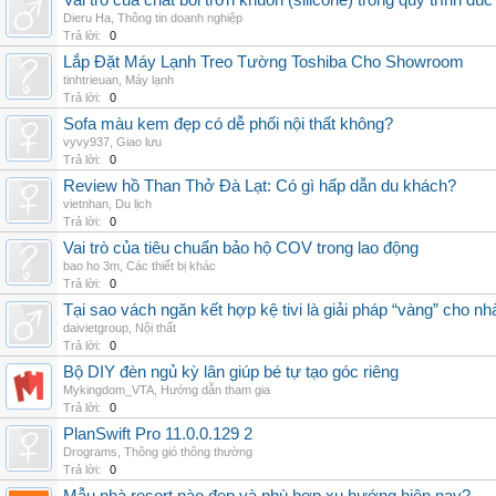
Vai trò của chất bôi trơn khuôn (silicone) trong quy trình đ
Dieru Ha
,
Thông tin doanh nghiệp
Trả lời:
0
Lắp Đặt Máy Lạnh Treo Tường Toshiba Cho Showroom
tinhtrieuan
,
Máy lạnh
Trả lời:
0
Sofa màu kem đẹp có dễ phối nội thất không?
vyvy937
,
Giao lưu
Trả lời:
0
Review hồ Than Thở Đà Lạt: Có gì hấp dẫn du khách?
vietnhan
,
Du lịch
Trả lời:
0
Vai trò của tiêu chuẩn bảo hộ COV trong lao động
bao ho 3m
,
Các thiết bị khác
Trả lời:
0
Tại sao vách ngăn kết hợp kệ tivi là giải pháp “vàng” cho nh
daivietgroup
,
Nội thất
Trả lời:
0
Bộ DIY đèn ngủ kỳ lân giúp bé tự tạo góc riêng
Mykingdom_VTA
,
Hướng dẫn tham gia
Trả lời:
0
PlanSwift Pro 11.0.0.129 2
Drograms
,
Thông gió thông thường
Trả lời:
0