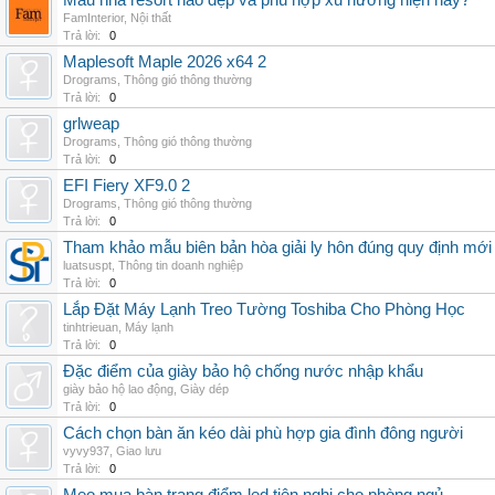
Mẫu nhà resort nào đẹp và phù hợp xu hướng hiện nay?
FamInterior
,
Nội thất
Trả lời:
0
Maplesoft Maple 2026 x64 2
Drograms
,
Thông gió thông thường
Trả lời:
0
grlweap
Drograms
,
Thông gió thông thường
Trả lời:
0
EFI Fiery XF9.0 2
Drograms
,
Thông gió thông thường
Trả lời:
0
Tham khảo mẫu biên bản hòa giải ly hôn đúng quy định mới
luatsuspt
,
Thông tin doanh nghiệp
Trả lời:
0
Lắp Đặt Máy Lạnh Treo Tường Toshiba Cho Phòng Học
tinhtrieuan
,
Máy lạnh
Trả lời:
0
Đặc điểm của giày bảo hộ chống nước nhập khẩu
giày bảo hộ lao động
,
Giày dép
Trả lời:
0
Cách chọn bàn ăn kéo dài phù hợp gia đình đông người
vyvy937
,
Giao lưu
Trả lời:
0