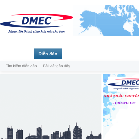
Trang chủ
Diễn đàn
Thành viên
Tìm kiếm diễn đàn
Bài viết gần đây