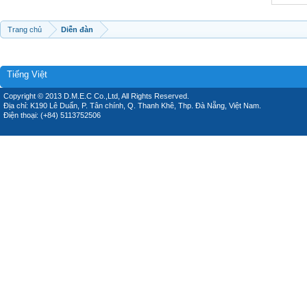
Trang chủ
Diễn đàn
Tiếng Việt
Copyright © 2013 D.M.E.C Co.,Ltd, All Rights Reserved.
Địa chỉ: K190 Lê Duẩn, P. Tân chính, Q. Thanh Khê, Thp. Đà Nẵng, Việt Nam.
Điện thoại: (+84) 5113752506