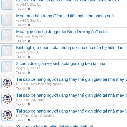
Cách chọn bàn ăn kéo dài phù hợp gia đình đông người
vyvy937
,
Giao lưu
Trả lời:
0
Mẹo mua bàn trang điểm led tiện nghi cho phòng ngủ
vyvy937
,
Giao lưu
Trả lời:
0
Mua giày bảo hộ Jogger tại Bình Dương ở đâu tốt
thegioigiay
,
Giày dép
Trả lời:
0
Kinh nghiệm chọn sofa chung cư nhỏ cho căn hộ hiện đại
vyvy937
,
Giao lưu
Trả lời:
0
3 cách đơn giản vệ sinh sofa giường kéo tại nhà
vyvy937
,
Giao lưu
Trả lời:
0
Tại sao xe nâng người đang thay thế giàn giáo tại nhà máy
LIFTPRO
,
Máy móc công nghiệp
Trả lời:
0
Tại sao xe nâng người đang thay thế giàn giáo tại nhà máy
LIFTPRO
,
Xây dựng
Trả lời:
0
Tại sao xe nâng người đang thay thế giàn giáo tại nhà máy
LIFTPRO
,
Các thiết bị khác
Trả lời:
0