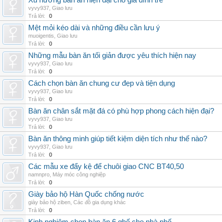
Xu hướng bàn ăn hiện đại cho gia đình trẻ
vyvy937
,
Giao lưu
Trả lời:
0
Mệt mỏi kéo dài và những điều cần lưu ý
muoigentis
,
Giao lưu
Trả lời:
0
Những mẫu bàn ăn tối giản được yêu thích hiện nay
vyvy937
,
Giao lưu
Trả lời:
0
Cách chọn bàn ăn chung cư đẹp và tiện dụng
vyvy937
,
Giao lưu
Trả lời:
0
Bàn ăn chân sắt mặt đá có phù hợp phong cách hiện đại?
vyvy937
,
Giao lưu
Trả lời:
0
Bàn ăn thông minh giúp tiết kiệm diện tích như thế nào?
vyvy937
,
Giao lưu
Trả lời:
0
Các mẫu xe đẩy kệ để chuôi giao CNC BT40,50
namnpro
,
Máy móc công nghiệp
Trả lời:
0
Giày bảo hộ Hàn Quốc chống nước
giày bảo hộ ziben
,
Các đồ gia dụng khác
Trả lời:
0