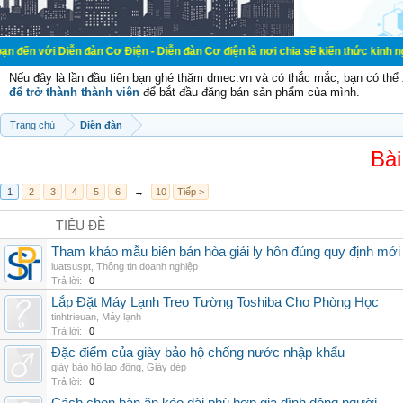
ễn đàn Cơ Điện - Diễn đàn Cơ điện là nơi chia sẽ kiến thức kinh nghiệm trong l
Nếu đây là lần đầu tiên bạn ghé thăm dmec.vn và có thắc mắc, bạn có th
để trở thành thành viên
để bắt đầu đăng bán sản phẩm của mình.
Trang chủ
Diễn đàn
Bài
1
2
3
4
5
6
→
10
Tiếp >
TIÊU ĐỀ
Tham khảo mẫu biên bản hòa giải ly hôn đúng quy định mới
luatsuspt
,
Thông tin doanh nghiệp
Trả lời:
0
Lắp Đặt Máy Lạnh Treo Tường Toshiba Cho Phòng Học
tinhtrieuan
,
Máy lạnh
Trả lời:
0
Đặc điểm của giày bảo hộ chống nước nhập khẩu
giày bảo hộ lao động
,
Giày dép
Trả lời:
0