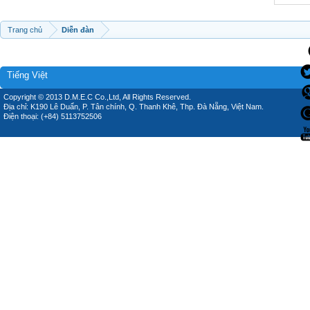
Trang chủ
Diễn đàn
Tiếng Việt
Copyright © 2013 D.M.E.C Co.,Ltd, All Rights Reserved.
Địa chỉ: K190 Lê Duẩn, P. Tân chính, Q. Thanh Khê, Thp. Đà Nẵng, Việt Nam.
Điện thoại: (+84) 5113752506