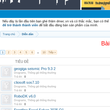
Nếu đây là lần đầu tiên bạn ghé thăm dmec.vn và có thắc mắc, bạn có th
để trở thành thành viên
để bắt đầu đăng bán sản phẩm của mình.
Trang chủ
Diễn đàn
Bài
1
2
3
4
5
6
→
10
Tiếp >
TIÊU ĐỀ
geogiga seismic Pro 9.3 2
Drograms
,
Thông gió thông thường
Trả lời:
0
cliosoft sos7.10
Drograms
,
Thông gió thông thường
Trả lời:
0
RoboDK v6.0
Drograms
,
Thông gió thông thường
Trả lời:
0