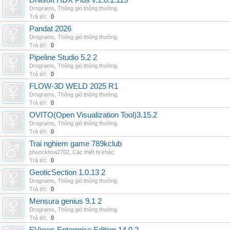
Drillsoft HDX Plus v.1.0.1.113
Drograms
,
Thông gió thông thường
Trả lời:
0
Pandat 2026
Drograms
,
Thông gió thông thường
Trả lời:
0
Pipeline Studio 5.2 2
Drograms
,
Thông gió thông thường
Trả lời:
0
FLOW-3D WELD 2025 R1
Drograms
,
Thông gió thông thường
Trả lời:
0
OVITO(Open Visualization Tool)3.15.2
Drograms
,
Thông gió thông thường
Trả lời:
0
Trai nghiem game 789kclub
phuockhoa2702
,
Các thiết bị khác
Trả lời:
0
GeoticSection 1.0.13 2
Drograms
,
Thông gió thông thường
Trả lời:
0
Mensura genius 9.1 2
Drograms
,
Thông gió thông thường
Trả lời:
0