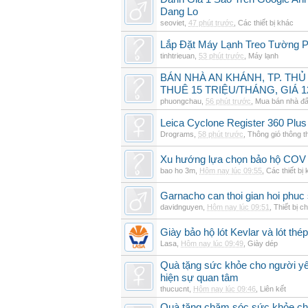
Dang Lo
seoviet
,
47 phút trước
,
Các thiết bị khác
Lắp Đặt Máy Lạnh Treo Tường 
tinhtrieuan
,
53 phút trước
,
Máy lạnh
BÁN NHÀ AN KHÁNH, TP. THỦ
THUÊ 15 TRIỆU/THÁNG, GIÁ 1
phuongchau
,
56 phút trước
,
Mua bán nhà đấ
Leica Cyclone Register 360 Plus
Drograms
,
58 phút trước
,
Thông gió thông 
Xu hướng lựa chọn bảo hộ COV 
bao ho 3m
,
Hôm nay lúc 09:55
,
Các thiết bị
Garnacho can thoi gian hoi phu
davidnguyen
,
Hôm nay lúc 09:51
,
Thiết bị c
Giày bảo hộ lót Kevlar và lót thép
Lasa
,
Hôm nay lúc 09:49
,
Giày dép
Quà tặng sức khỏe cho người yê
hiện sự quan tâm
thucucnt
,
Hôm nay lúc 09:46
,
Liên kết
Quà tặng chăm sóc sức khỏe cho