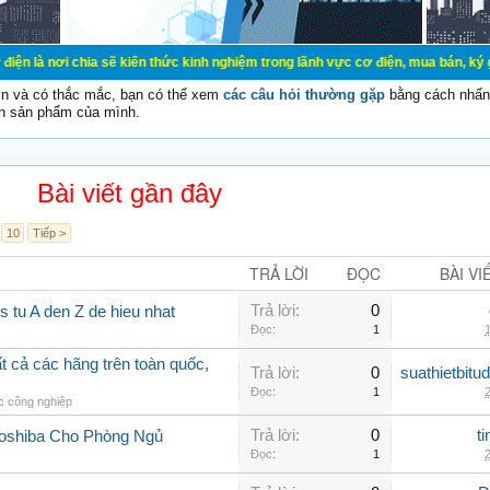
ia sẽ kiến thức kinh nghiệm trong lãnh vực cơ điện, mua bán, ký gửi, cho thuê 
vn và có thắc mắc, bạn có thể xem
các câu hỏi thường gặp
bằng cách nhấn 
n sản phẩm của mình.
Bài viết gần đây
10
Tiếp >
TRẢ LỜI
ĐỌC
BÀI VI
Trả lời:
0
 tu A den Z de hieu nhat
Đọc:
1
1
 cả các hãng trên toàn quốc,
Trả lời:
0
suathietbit
Đọc:
1
2
 công nghiệp
Trả lời:
0
t
Toshiba Cho Phòng Ngủ
Đọc:
1
2