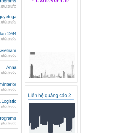
rograms
 phút trước
guyetnga
 phút trước
Hân 1994
 phút trước
cvietnam
 phút trước
Anna
 phút trước
mInterior
 phút trước
Liên hệ quảng cáo 2
 Logistic
 phút trước
rograms
 phút trước