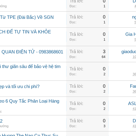
Trả lời:
0
D
hường
Đọc:
1
4
Trả lời:
0
n
 Từ TPE (Đài Bắc) Về SGN
Đọc:
1
5
CH ĐỂ TỰ TIN VÀ KHỎE
Trả lời:
0
Gia 
Đọc:
1
5
Trả lời:
3
giaodu
 QUAN ĐIỆN TỬ - 0983868601
Đọc:
64
10
 thư giãn sâu để bảo vệ hệ tim
Trả lời:
0
Đọc:
2
36
Trả lời:
0
Fa
ẹp và tối ưu chi phí?
Đọc:
2
36
o 6 Quy Tắc Phân Loại Hàng
Trả lời:
0
ASL
Đọc:
2
41
ệc
Trả lời:
0
D
 2
thường
Đọc:
3
41
h Huong The Nao Co Thuc Su