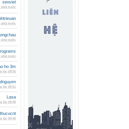
seoviet
 phút trước
inhtrieuan
 phút trước
ongchau
 phút trước
rograms
 phút trước
ao ho 3m
y lúc 09:55
idnguyen
y lúc 09:51
Lasa
y lúc 09:49
thucucnt
y lúc 09:46