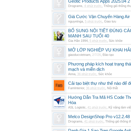
Geotic Products Apps 2025.04 2
Drograms
,
4 phút trước
,
Thông gió thông t
Giá Cước Vận Chuyển Hàng Air
nguyetnga
,
5 phút trước
,
Giao lưu
BỔ SUNG NỘI TIẾT ĐÚNG CÁ
MẠNH SẠU TUỔI 40
Gia Hân 1994
,
5 phút trước
,
Sức khỏe
MỞ LỚP NGHIỆP VỤ KHAI HẢI
giaoducvietnam
,
2/7/26
,
Đào tạo
Phương pháp kích hoạt trạng thái
mạch và miễn dịch
Anna
,
36 phút trước
,
Sức khỏe
Cải tạo biệt thự như thế nào để đ
FamInterior
,
36 phút trước
,
Nội thất
Hướng Dẫn Tra Mã HS Code The
Hóa
ASL Logistic
,
41 phút trước
,
Kỹ năng làm vi
Melco DesignShop Pro v12.2.48
Drograms
,
41 phút trước
,
Thông gió thông 
Danh Gia 1 Sao Tren Google An