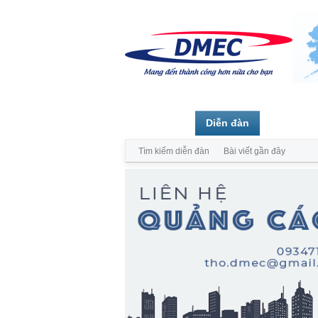
Trang chủ
Diễn đàn
Thành vi
Tìm kiếm diễn đàn
Bài viết gần đây