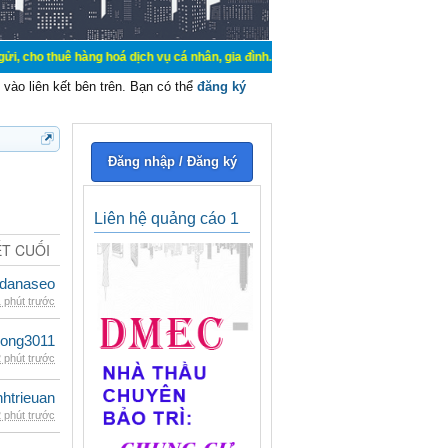
hàng hoá dịch vụ cá nhân, gia đình. Mua bán, ký gửi, cho thuê thiết bị hệ thố
vào liên kết bên trên. Bạn có thể
đăng ký
Đăng nhập / Đăng ký
Liên hệ quảng cáo 1
ẾT CUỐI
danaseo
 phút trước
udong3011
 phút trước
inhtrieuan
 phút trước