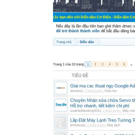
Chào mừng các bạn đến với Diễn đàn Cơ Điện - Diễn đàn Cơ điện là nơi ch
Nếu đây là lần đầu tiên bạn ghé thăm dmec.
để trở thành thành viên
để bắt đầu đăng bá
Trang chủ
Diễn đàn
Trang 1 của 10 trang
1
2
3
4
5
6
→
TIÊU ĐỀ
Giai ma cac thuat ngu Google Ads
danaseo
,
1 phút trước
,
Giao lưu
Chuyên Nhận sửa chữa Servo tất
Hỗ trợ nhanh, tiết kiệm chi phí
suathietbitudong3011
,
2 phút trước
,
Máy móc
Lắp Đặt Máy Lạnh Treo Tường 
tinhtrieuan
,
2 phút trước
,
Máy lạnh