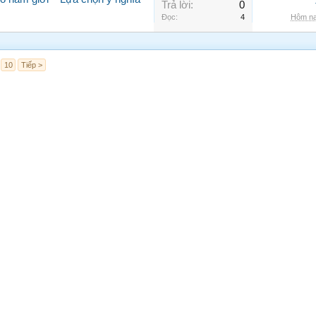
Trả lời:
0
Đọc:
4
Hôm na
10
Tiếp >