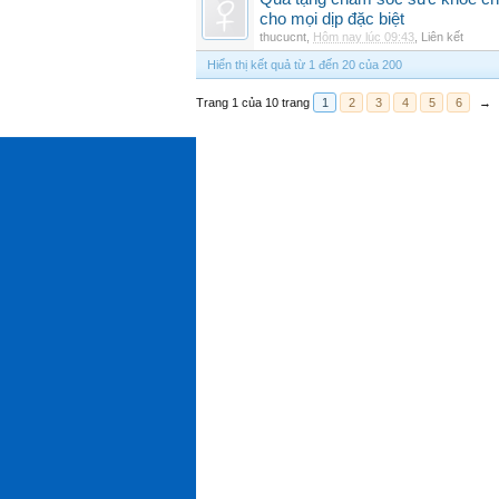
cho mọi dịp đặc biệt
thucucnt
,
Hôm nay lúc 09:43
,
Liên kết
Hiển thị kết quả từ 1 đến 20 của 200
Trang 1 của 10 trang
1
2
3
4
5
6
→