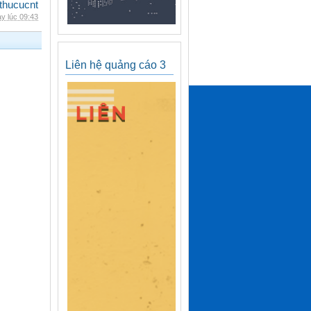
thucucnt
y lúc 09:43
Liên hệ quảng cáo 3