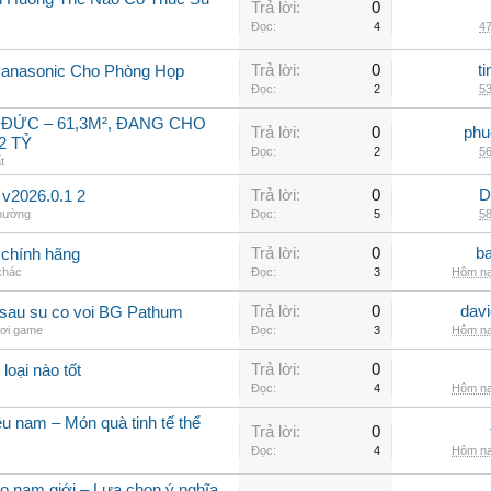
Trả lời:
0
Đọc:
4
47
Trả lời:
0
t
Panasonic Cho Phòng Họp
Đọc:
2
53
 ĐỨC – 61,3M², ĐANG CHO
Trả lời:
0
phu
2 TỶ
Đọc:
2
56
t
Trả lời:
0
D
 v2026.0.1 2
thường
Đọc:
5
58
Trả lời:
0
b
chính hãng
 khác
Đọc:
3
Hôm na
Trả lời:
0
dav
c sau su co voi BG Pathum
hơi game
Đọc:
3
Hôm na
Trả lời:
0
 loại nào tốt
Đọc:
4
Hôm na
u nam – Món quà tinh tế thể
Trả lời:
0
Đọc:
4
Hôm na
 nam giới – Lựa chọn ý nghĩa