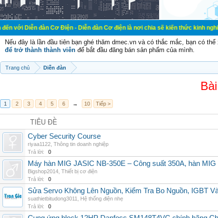
đàn Cơ Điện - Diễn đàn Cơ điện là nơi chia sẽ kiến thức kinh nghiệm trong lãn
Nếu đây là lần đầu tiên bạn ghé thăm dmec.vn và có thắc mắc, bạn có th
để trở thành thành viên
để bắt đầu đăng bán sản phẩm của mình.
Trang chủ
Diễn đàn
Bài
1
2
3
4
5
6
→
10
Tiếp >
TIÊU ĐỀ
Cyber Security Course
riyaa1122
,
Thông tin doanh nghiệp
Trả lời:
0
Máy hàn MIG JASIC NB-350E – Công suất 350A, hàn MI
Bigshop2014
,
Thiết bị cơ điện
Trả lời:
0
Sửa Servo Không Lên Nguồn, Kiểm Tra Bo Nguồn, IGBT V
suathietbitudong3011
,
Hệ thống điện nhẹ
Trả lời:
0