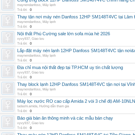
Cung ứng block 12HP Danfoss SM148T4VC chính hãng China
maynendanfoss
,
Máy lạnh
Trả lời:
0
Thay tận nơi máy nén Danfoss 12HP SM148T4VC tại Lâm Đ
maynendanfoss
,
Máy lạnh
Trả lời:
0
Nội thất Phú Cường sale lớn sofa mùa hè 2026
vyvy937
,
Giao lưu
Trả lời:
0
Lắp đặt máy nén lạnh 12HP Danfoss SM148T4VC tận nơi&uy
maynendanfoss
,
Máy lạnh
Trả lời:
0
Địa chỉ mua nội thất đẹp tại TP.HCM uy tín chất lượng
vyvy937
,
Giao lưu
Trả lời:
0
Thay block lạnh 12HP Danfoss SM148T4VC tận nơi tại Vĩnh 
maynendanfoss
,
Máy lạnh
Trả lời:
0
Máy lọc nước RO cao cấp Amida 2 vòi 3 chế độ AM-10NLNB2
tadashi.amida
,
Hướng dẫn tham gia
Trả lời:
0
Báo giá bàn ăn thông minh và các mẫu bán chạy
vyvy937
,
Giao lưu
Trả lời:
0