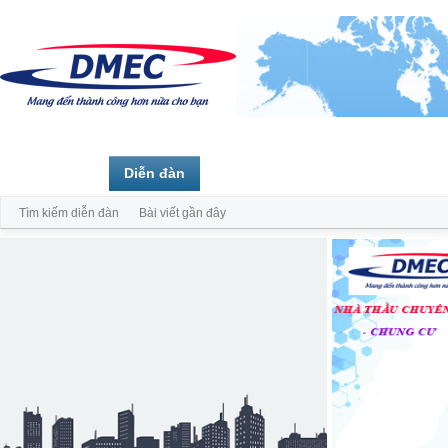
Trang chủ
Diễn đàn
Thành viên
Tìm kiếm diễn đàn
Bài viết gần đây