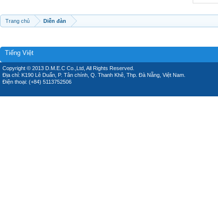
Trang chủ
Diễn đàn
Tiếng Việt
Copyright © 2013 D.M.E.C Co.,Ltd, All Rights Reserved.
Địa chỉ: K190 Lê Duẩn, P. Tân chính, Q. Thanh Khê, Thp. Đà Nẵng, Việt Nam.
Điện thoại: (+84) 5113752506