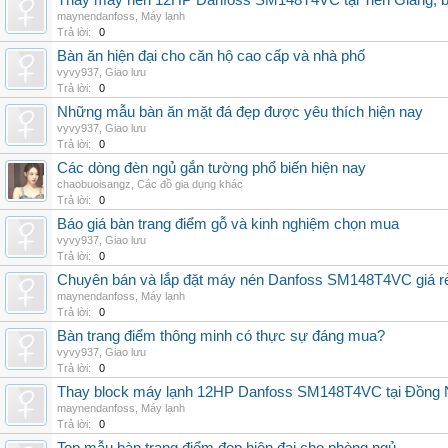
Thay máy nén 12HP Danfoss SM148T4VC tại Tiền Giang, b
maynendanfoss
,
Máy lạnh
Trả lời:
0
Bàn ăn hiện đại cho căn hộ cao cấp và nhà phố
vyvy937
,
Giao lưu
Trả lời:
0
Những mẫu bàn ăn mặt đá đẹp được yêu thích hiện nay
vyvy937
,
Giao lưu
Trả lời:
0
Các dòng đèn ngủ gắn tường phổ biến hiện nay
chaobuoisangz
,
Các đồ gia dụng khác
Trả lời:
0
Báo giá bàn trang điểm gỗ và kinh nghiệm chọn mua
vyvy937
,
Giao lưu
Trả lời:
0
Chuyên bán và lắp đặt máy nén Danfoss SM148T4VC giá rẻ,
maynendanfoss
,
Máy lạnh
Trả lời:
0
Bàn trang điểm thông minh có thực sự đáng mua?
vyvy937
,
Giao lưu
Trả lời:
0
Thay block máy lạnh 12HP Danfoss SM148T4VC tại Đồng Nai
maynendanfoss
,
Máy lạnh
Trả lời:
0