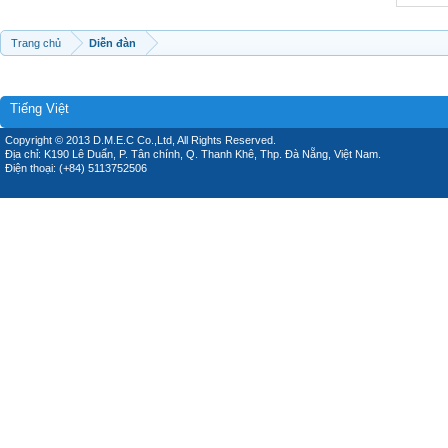
Trang chủ
Diễn đàn
Tiếng Việt
Copyright © 2013 D.M.E.C Co.,Ltd, All Rights Reserved.
Địa chỉ: K190 Lê Duẩn, P. Tân chính, Q. Thanh Khê, Thp. Đà Nẵng, Việt Nam.
Điện thoại: (+84) 5113752506