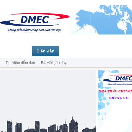
Trang chủ
Diễn đàn
Thành viên
Tìm kiếm diễn đàn
Bài viết gần đây