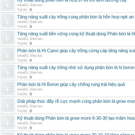
Kỹ thuật dùng phân bón lá hợp trí tối ưu dinh dưỡng cây
nana01
,
Giao lưu
Trả lời:
0
Tăng năng suất cây trồng cùng phân bón lá hỗn hợp npk an
nana01
,
Giao lưu
Trả lời:
0
Tăng năng suất bền vững cùng kỹ thuật dùng Phân bón lá h
nana01
,
Giao lưu
Trả lời:
0
Phân bón lá Hi Canxi giúp cây trồng cứng cáp tăng năng su
nana01
,
Giao lưu
Trả lời:
0
Tăng năng suất cây trồng nhờ sử dụng phân bón lá hi boron
nana01
,
Giao lưu
Trả lời:
0
Phân bón lá Hi Boron giúp cây chống rụng trái hiệu quả
nana01
,
Giao lưu
Trả lời:
0
Giải pháp thúc đẩy rễ cực mạnh cùng phân bón lá grow mo
nana01
,
Giao lưu
Trả lời:
0
Kỹ thuật dùng Phân bón lá grow more 6-30-30 tạo mầm hoa
nana01
,
Giao lưu
Trả lời:
0