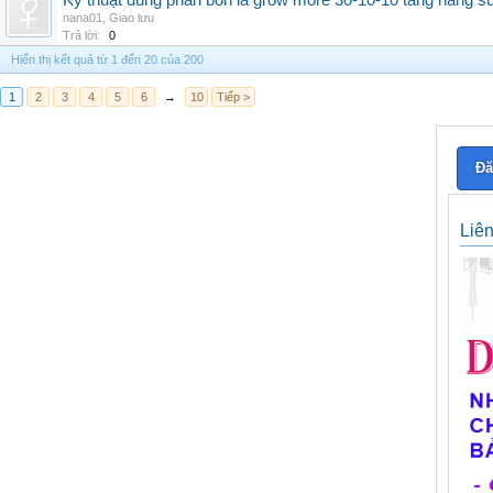
Kỹ thuật dùng phân bón lá grow more 30-10-10 tăng năng s
nana01
,
Giao lưu
Trả lời:
0
Hiển thị kết quả từ 1 đến 20 của 200
1
2
3
4
5
6
→
10
Tiếp >
Đă
Liê