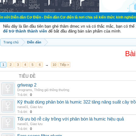
n Cơ Điện - Diễn đàn Cơ điện là nơi chia sẽ kiến thức kinh nghiệm trong lãnh v
Nếu đây là lần đầu tiên bạn ghé thăm dmec.vn và có thắc mắc, bạn có th
để trở thành thành viên
để bắt đầu đăng bán sản phẩm của mình.
Trang chủ
Diễn đàn
Bài
1
2
3
4
5
6
→
10
Tiếp >
TIÊU ĐỀ
grlweap 2
Drograms
,
Thông gió thông thường
Trả lời:
0
Kỹ thuật dùng phân bón lá humic 322 tăng năng suất cây tr
nana01
,
Giao lưu
Trả lời:
0
Tối ưu bộ rễ cây trồng với phân bón lá humic hiệu quả
nana01
,
Giao lưu
Trả lời:
0