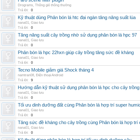
Faro scene filter plugin
Drograms
,
Thông gió thông thường
Trả lời:
0
Kỹ thuật dùng Phân bón lá htc đại ngàn tăng năng suất lúa
nana01
,
Giao lưu
Trả lời:
0
Tăng năng suất cây trồng nhờ sử dụng phân bón lá hpc 97
nana01
,
Giao lưu
Trả lời:
0
Phân bón lá hpc 22hxn giúp cây trồng tăng sức đề kháng
nana01
,
Giao lưu
Trả lời:
0
Tecno Mobile giảm giá Shock tháng 4
namtran08
,
Điện thoại Android
Trả lời:
9
Hướng dẫn kỹ thuật sử dụng phân bón lá hpc cho cây trồng
nana01
,
Giao lưu
Trả lời:
0
Tối ưu dinh dưỡng đất cùng Phân bón lá hợp trí super humi
nana01
,
Giao lưu
Trả lời:
0
Tăng sức đề kháng cho cây trồng cùng Phân bón lá hợp trí 
nana01
,
Giao lưu
Trả lời:
0