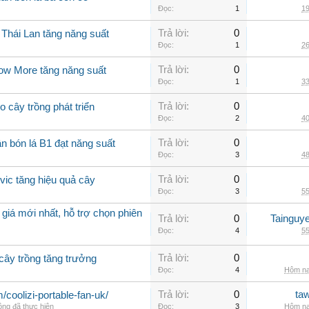
Đọc:
1
19
Trả lời:
0
 Thái Lan tăng năng suất
Đọc:
1
26
Trả lời:
0
row More tăng năng suất
Đọc:
1
33
Trả lời:
0
o cây trồng phát triển
Đọc:
2
40
Trả lời:
0
n bón lá B1 đạt năng suất
Đọc:
3
48
Trả lời:
0
lvic tăng hiệu quả cây
Đọc:
3
55
giá mới nhất, hỗ trợ chọn phiên
Trả lời:
0
Tainguy
Đọc:
4
55
Trả lời:
0
 cây trồng tăng trưởng
Đọc:
4
Hôm na
Trả lời:
0
ta
m/coolizi-portable-fan-uk/
ộng đã thực hiện
Đọc:
3
Hôm na