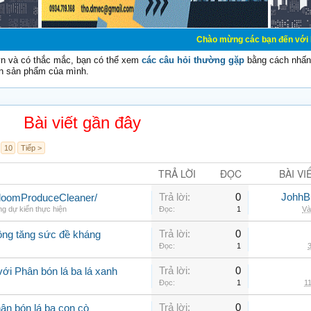
Chào mừng các bạn đến với Diễn đàn Cơ Điệ
vn và có thắc mắc, bạn có thể xem
các câu hỏi thường gặp
bằng cách nhấn 
n sản phẩm của mình.
Bài viết gần đây
10
Tiếp >
TRẢ LỜI
ĐỌC
BÀI VI
Trả lời:
0
JohhB
loomProduceCleaner/
g dự kiến thực hiện
Đọc:
1
Và
Trả lời:
0
rồng tăng sức đề kháng
Đọc:
1
3
Trả lời:
0
ới Phân bón lá ba lá xanh
Đọc:
1
11
Trả lời:
0
ân bón lá ba con cò