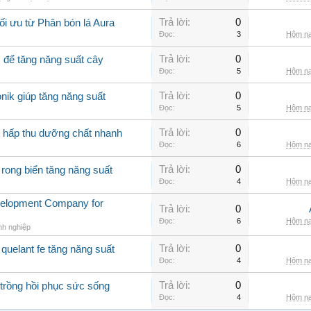
Trả lời:
0
ối ưu từ Phân bón lá Aura
Đọc:
3
Hôm na
Trả lời:
0
ì để tăng năng suất cây
Đọc:
5
Hôm na
Trả lời:
0
nik giúp tăng năng suất
Đọc:
5
Hôm na
Trả lời:
0
g hấp thu dưỡng chất nhanh
Đọc:
6
Hôm na
Trả lời:
0
 rong biển tăng năng suất
Đọc:
4
Hôm na
velopment Company for
Trả lời:
0
Đọc:
6
Hôm na
nh nghiệp
Trả lời:
0
quelant fe tăng năng suất
Đọc:
4
Hôm na
Trả lời:
0
 trồng hồi phục sức sống
Đọc:
4
Hôm na