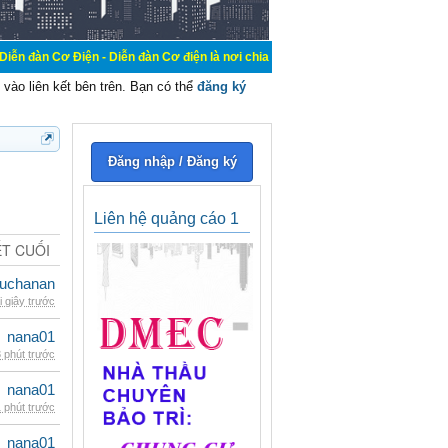
n - Diễn đàn Cơ điện là nơi chia sẽ kiến thức kinh nghiệm trong lãnh vực cơ đ
vào liên kết bên trên. Bạn có thể
đăng ký
Đăng nhập / Đăng ký
Liên hệ quảng cáo 1
ẾT CUỐI
uchanan
i giây trước
nana01
 phút trước
nana01
 phút trước
nana01