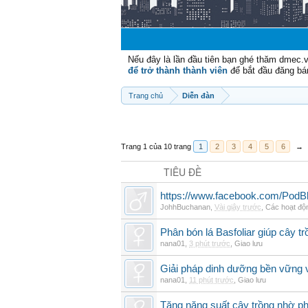
Nếu đây là lần đầu tiên bạn ghé thăm dmec.
để trở thành thành viên
để bắt đầu đăng bá
Trang chủ
Diễn đàn
Trang 1 của 10 trang
1
2
3
4
5
6
→
TIÊU ĐỀ
https://www.facebook.com/PodB
JohhBuchanan
,
Vài giây trước
,
Các hoạt độn
Phân bón lá Basfoliar giúp cây t
nana01
,
3 phút trước
,
Giao lưu
Giải pháp dinh dưỡng bền vững v
nana01
,
11 phút trước
,
Giao lưu
Tăng năng suất cây trồng nhờ ph