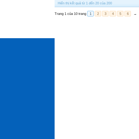
Hiển thị kết quả từ 1 đến 20 của 200
Trang 1 của 10 trang
1
2
3
4
5
6
→