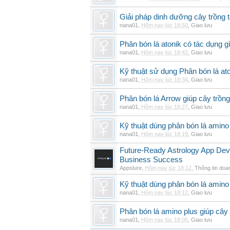
Giải pháp dinh dưỡng cây trồng t
nana01
,
Hôm nay lúc 18:50
,
Giao lưu
Phân bón lá atonik có tác dụng g
nana01
,
Hôm nay lúc 18:42
,
Giao lưu
Kỹ thuật sử dụng Phân bón lá ato
nana01
,
Hôm nay lúc 18:34
,
Giao lưu
Phân bón lá Arrow giúp cây trồn
nana01
,
Hôm nay lúc 18:27
,
Giao lưu
Kỹ thuật dùng phân bón lá amino
nana01
,
Hôm nay lúc 18:19
,
Giao lưu
Future-Ready Astrology App De
Business Success
Appslure
,
Hôm nay lúc 18:12
,
Thông tin doa
Kỹ thuật dùng phân bón lá amino 
nana01
,
Hôm nay lúc 18:12
,
Giao lưu
Phân bón lá amino plus giúp cây
nana01
,
Hôm nay lúc 18:05
,
Giao lưu