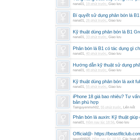
nana01
,
19 phút trước
,
Giao lưu
Bí quyết sử dụng phân bón lá B1
nana01
,
26 phút trước
,
Giao lưu
Kỹ thuật dùng phân bón lá B1 G
nana01
,
33 phút trước
,
Giao lưu
Phân bón lá B1 có tác dụng gì ch
nana01
,
40 phút trước
,
Giao lưu
Hướng dẫn kỹ thuật sử dụng phâ
nana01
,
48 phút trước
,
Giao lưu
Kỹ thuật dùng phân bón lá axit fu
nana01
,
55 phút trước
,
Giao lưu
iPhone 18 giá bao nhiêu? Tư vấn 
bản phù hợp
Tainguyenmxh02
,
55 phút trước
,
Liên kết
Phân bón lá auxin: Kỹ thuật giúp
nana01
,
Hôm nay lúc 18:56
,
Giao lưu
Official@- https://beastfitclub.co
tawot94605
,
Hôm nay lúc 18:50
,
Các hoạt đ