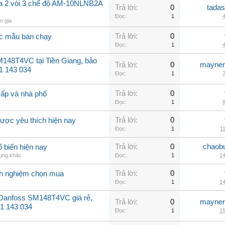
a 2 vòi 3 chế độ AM-10NLNB2A
Trả lời:
0
tadas
Đọc:
1
4
m gia
Trả lời:
0
ác mẫu bán chạy
Đọc:
1
4
148T4VC tại Tiền Giang, bảo
Trả lời:
0
maynen
1 143 034
Đọc:
1
7
Trả lời:
0
cấp và nhà phố
Đọc:
1
8
Trả lời:
0
ược yêu thích hiện nay
Đọc:
1
11
Trả lời:
0
chaob
 biến hiện nay
dụng khác
Đọc:
1
14
Trả lời:
0
inh nghiệm chọn mua
Đọc:
1
14
 Danfoss SM148T4VC giá rẻ,
Trả lời:
0
maynen
31 143 034
Đọc:
1
15