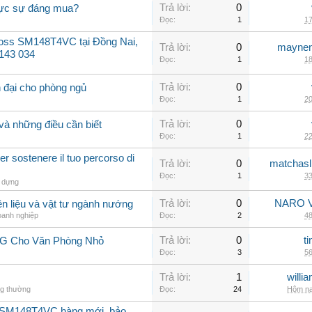
Trả lời:
0
hực sự đáng mua?
Đọc:
1
17
oss SM148T4VC tại Đồng Nai,
Trả lời:
0
maynen
 143 034
Đọc:
1
18
Trả lời:
0
 đại cho phòng ngủ
Đọc:
1
20
Trả lời:
0
và những điều cần biết
Đọc:
1
22
r sostenere il tuo percorso di
Trả lời:
0
matchasl
Đọc:
1
33
 dựng
Trả lời:
0
NARO V
n liệu và vật tư ngành nướng
oanh nghiệp
Đọc:
2
48
Trả lời:
0
t
LG Cho Văn Phòng Nhỏ
Đọc:
3
56
Trả lời:
1
willi
ng thường
Đọc:
24
Hôm na
 SM148T4VC hàng mới, bảo