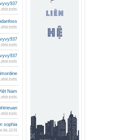
vyvy937
 phút trước
danfoss
 phút trước
vyvy937
 phút trước
vyvy937
 phút trước
imordine
 phút trước
iệt Nam
 phút trước
inhtrieuan
 phút trước
am sophia
y lúc 12:41