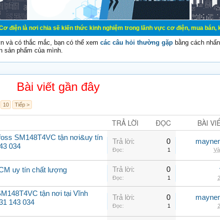
chia sẽ kiến thức kinh nghiệm trong lãnh vực cơ điện, mua bán, ký gửi, cho th
vn và có thắc mắc, bạn có thể xem
các câu hỏi thường gặp
bằng cách nhấn 
n sản phẩm của mình.
Bài viết gần đây
10
Tiếp >
TRẢ LỜI
ĐỌC
BÀI VI
foss SM148T4VC tận nơi&uy tín
Trả lời:
0
maynen
43 034
Đọc:
1
Và
Trả lời:
0
HCM uy tín chất lượng
Đọc:
1
2
M148T4VC tận nơi tại Vĩnh
Trả lời:
0
maynen
931 143 034
Đọc:
1
2