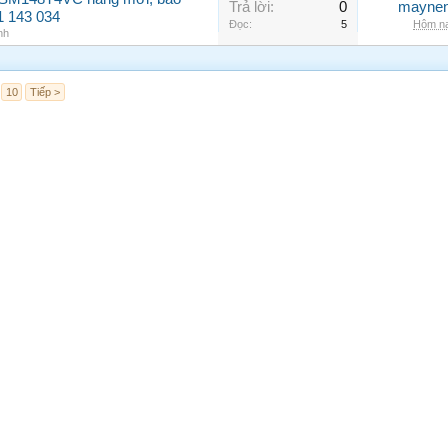
Trả lời:
0
maynen
1 143 034
Đọc:
5
Hôm na
nh
10
Tiếp >