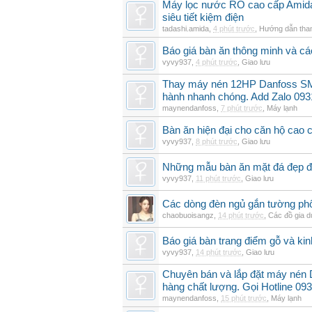
Máy lọc nước RO cao cấp Amid
siêu tiết kiệm điện
tadashi.amida
,
4 phút trước
,
Hướng dẫn tha
Báo giá bàn ăn thông minh và c
vyvy937
,
4 phút trước
,
Giao lưu
Thay máy nén 12HP Danfoss SM
hành nhanh chóng. Add Zalo 093
maynendanfoss
,
7 phút trước
,
Máy lạnh
Bàn ăn hiện đại cho căn hộ cao 
vyvy937
,
8 phút trước
,
Giao lưu
Những mẫu bàn ăn mặt đá đẹp đ
vyvy937
,
11 phút trước
,
Giao lưu
Các dòng đèn ngủ gắn tường phổ
chaobuoisangz
,
14 phút trước
,
Các đồ gia 
Báo giá bàn trang điểm gỗ và k
vyvy937
,
14 phút trước
,
Giao lưu
Chuyên bán và lắp đặt máy nén
hàng chất lượng. Gọi Hotline 09
maynendanfoss
,
15 phút trước
,
Máy lạnh