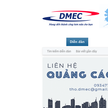
Trang chủ
Diễn đàn
Thành vi
Tìm kiếm diễn đàn
Bài viết gần đây