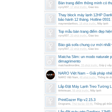
Bàn trang điểm thông minh có t
vyvy937
,
17 phút trước
,
Giao lưu
Thay block máy lạnh 12HP Danf
bảo hành 12 tháng. Hotline 0931
maynendanfoss
,
18 phút trước
,
Máy lạnh
Top mẫu bàn trang điểm đẹp hiện
vyvy937
,
20 phút trước
,
Giao lưu
Báo giá sofa chung cư mới nhất 
vyvy937
,
22 phút trước
,
Giao lưu
Matcha Slim: un modo naturale pe
dimagrimento
matchaslimordine
,
33 phút trước
,
Góp ý xây
NARO Việt Nam – Giải pháp nhiê
NARO Việt Nam
,
48 phút trước
,
Thông tin d
Lắp Đặt Máy Lạnh Treo Tường 
tinhtrieuan
,
56 phút trước
,
Máy lạnh
PrintGazer Rip v2.15.3
Drograms
,
Thứ ba lúc 03:46
,
Thông gió thô
Lắp đặt máy nén Danfoss 12HP