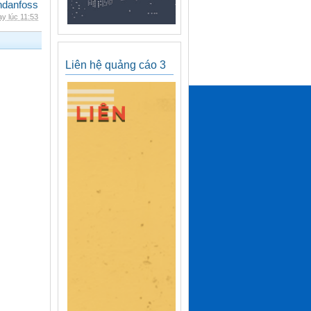
danfoss
y lúc 11:53
Liên hệ quảng cáo 3