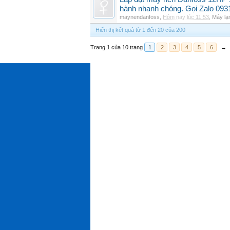
hành nhanh chóng. Gọi Zalo 093
maynendanfoss
,
Hôm nay lúc 11:53
,
Máy lạ
Hiển thị kết quả từ 1 đến 20 của 200
Trang 1 của 10 trang
1
2
3
4
5
6
→