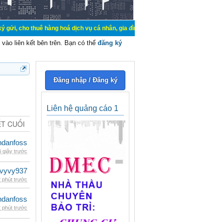
uê hàng hoá dịch vụ cá nhân, gia đình. Mua bán, ký gửi, cho thuê thiết bị hệ 
vào liên kết bên trên. Bạn có thể
đăng ký
Đăng nhập / Đăng ký
Liên hệ quảng cáo 1
ẾT CUỐI
danfoss
i giây trước
vyvy937
 phút trước
danfoss
 phút trước