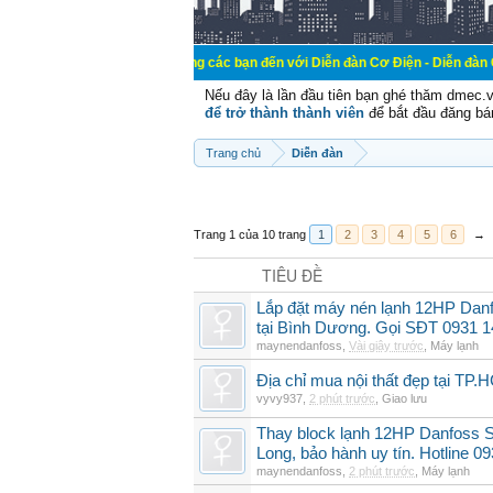
Chào mừng các bạn đến với Diễn đàn Cơ Điện - Diễn đàn Cơ điện là nơi 
Nếu đây là lần đầu tiên bạn ghé thăm dmec.
để trở thành thành viên
để bắt đầu đăng bá
Trang chủ
Diễn đàn
Trang 1 của 10 trang
1
2
3
4
5
6
→
TIÊU ĐỀ
Lắp đặt máy nén lạnh 12HP Dan
tại Bình Dương. Gọi SĐT 0931 1
maynendanfoss
,
Vài giây trước
,
Máy lạnh
Địa chỉ mua nội thất đẹp tại TP.
vyvy937
,
2 phút trước
,
Giao lưu
Thay block lạnh 12HP Danfoss S
Long, bảo hành uy tín. Hotline 0
maynendanfoss
,
2 phút trước
,
Máy lạnh