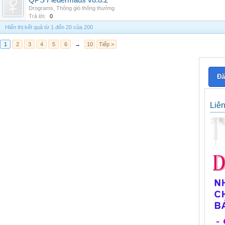
QPS Fledermaus v8.8.2
Drograms
,
Thông gió thông thường
Trả lời:
0
Hiển thị kết quả từ 1 đến 20 của 200
1
2
3
4
5
6
→
10
Tiếp >
Đă
Liê