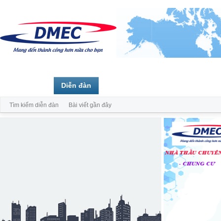
Trang chủ
Diễn đàn
Thành viên
Tìm kiếm diễn đàn
Bài viết gần đây