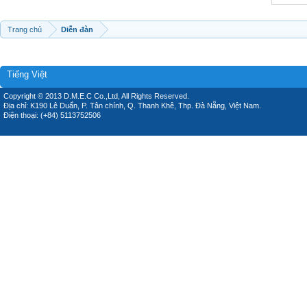
Trang chủ
Diễn đàn
Tiếng Việt
Copyright © 2013 D.M.E.C Co.,Ltd, All Rights Reserved.
Địa chỉ: K190 Lê Duẩn, P. Tân chính, Q. Thanh Khê, Thp. Đà Nẵng, Việt Nam.
Điện thoại: (+84) 5113752506