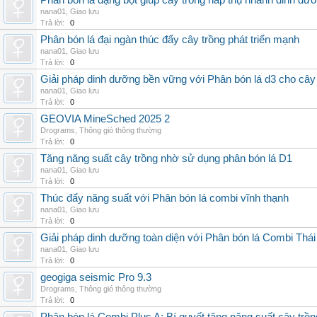
Phân bón lá dạng bột giúp cây trồng hấp thụ nhanh dinh dư
nana01
,
Giao lưu
Trả lời:
0
Phân bón lá đại ngàn thúc đẩy cây trồng phát triển mạnh
nana01
,
Giao lưu
Trả lời:
0
Giải pháp dinh dưỡng bền vững với Phân bón lá d3 cho cây
nana01
,
Giao lưu
Trả lời:
0
GEOVIA MineSched 2025 2
Drograms
,
Thông gió thông thường
Trả lời:
0
Tăng năng suất cây trồng nhờ sử dụng phân bón lá D1
nana01
,
Giao lưu
Trả lời:
0
Thúc đẩy năng suất với Phân bón lá combi vĩnh thạnh
nana01
,
Giao lưu
Trả lời:
0
Giải pháp dinh dưỡng toàn diện với Phân bón lá Combi Thái
nana01
,
Giao lưu
Trả lời:
0
geogiga seismic Pro 9.3
Drograms
,
Thông gió thông thường
Trả lời:
0