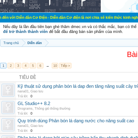
đàn Cơ Điện - Diễn đàn Cơ điện là nơi chia sẽ kiến thức kinh nghiệm trong lãn
Nếu đây là lần đầu tiên bạn ghé thăm dmec.vn và có thắc mắc, bạn có th
để trở thành thành viên
để bắt đầu đăng bán sản phẩm của mình.
Trang chủ
Diễn đàn
Bài
1
2
3
4
5
6
→
10
Tiếp >
TIÊU ĐỀ
Kỹ thuật sử dụng phân bón lá dap đen tăng năng suất cây t
nana01
,
Giao lưu
Trả lời:
0
GL Studio++ 8.2
Drograms
,
Thông gió thông thường
Trả lời:
0
Quy trình dùng Phân bón lá dạng nước cho năng suất cao
nana01
,
Giao lưu
Trả lời:
0