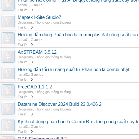
Phân bón lá Combi Plus A: Bí quyết tăng năng suất cây trồn
nana01
,
Giao lưu
Trả lời:
0
Maptek I-Site Studio7
Drograms
,
Thông gió thông thường
Trả lời:
0
Hướng dẫn dùng Phân bón lá combi plus đạt năng suất cao
nana01
,
Giao lưu
Trả lời:
0
AxSTREAM 3.9.12
Drograms
,
Thông gió thông thường
Trả lời:
0
Hướng dẫn tối ưu năng suất từ Phân bón lá combi nhật
nana01
,
Giao lưu
Trả lời:
0
FreeCAD 1.1.1 2
Drograms
,
Thông gió thông thường
Trả lời:
0
Datamine Discover 2024 Build 23.0.426 2
Drograms
,
Thông gió thông thường
Trả lời:
0
Kỹ thuật dùng phân bón lá Combi Đức tăng năng suất cây t
nana01
,
Giao lưu
Trả lời:
0